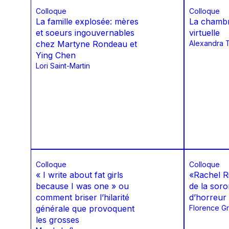
Colloque
Colloque
La famille explosée: mères
La chamb
et soeurs ingouvernables
virtuelle
chez Martyne Rondeau et
Alexandra 
Ying Chen
Lori Saint-Martin
Colloque
Colloque
« I write about fat girls
«Rachel R
because I was one » ou
de la soro
comment briser l’hilarité
d’horreur
générale que provoquent
Florence Gr
les grosses