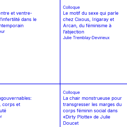
Colloque
tre et ventre-
Le motif du sexe qui parle
infertilité dans le
chez Cixous, Irigaray et
ntemporain
Arcan, du féminisme à
eur
l’abjection
Julie Tremblay-Devirieux
Colloque
gouvernables:
La chair monstrueuse pour
, corps et
transgresser les marges du
uté
corps féminin social dans
r
«Dirty Plotte» de Julie
Doucet