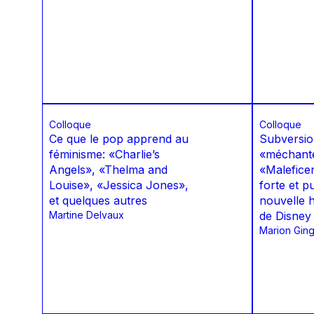
Colloque
Colloque
Ce que le pop apprend au
Subversion
féminisme: «Charlieʼs
«méchant
Angels», «Thelma and
«Malefice
Louise», «Jessica Jones»,
forte et 
et quelques autres
nouvelle 
Martine Delvaux
de Disney
Marion Gin