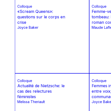
Colloque
Colloque
«Scream Queens»:
Femme-ven
questions sur le corps en
tombeau: l’
crise
roman co
Joyce Baker
Maude Lafl
Colloque
Colloque
Actualité de Nietzsche: le
Femmes in
cas des relectures
entre voix
féministes
communa
Melissa Theriault
Joyce Bake