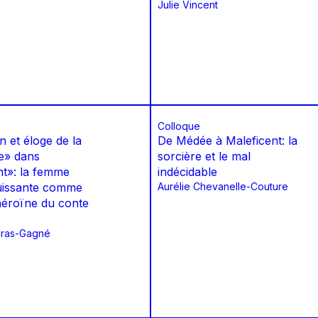
Julie Vincent
Colloque
 et éloge de la
De Médée à Maleficent: la
e» dans
sorcière et le mal
nt»: la femme
indécidable
puissante comme
Aurélie Chevanelle-Couture
héroïne du conte
gras-Gagné