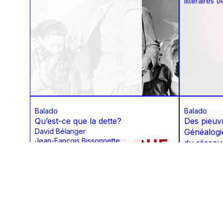
littéraires 
Balado
Balado
Qu’est-ce que la dette?
Des pieuv
David Bélanger
Généalogie
Jean-Fançois Bissonnette
du réseau 
Pier-Pascale Boulanger
œuvres de
Marie Langevin
Georges
Alexis Lussier
Karine Land
Martin Petitclerc
Maude Pugliese
Jean-Philippe Warren