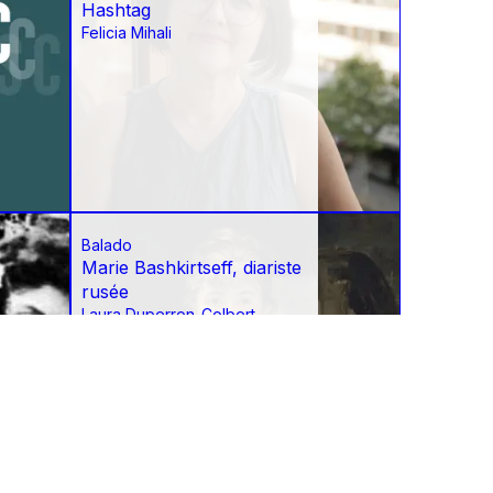
Hashtag
Felicia Mihali
Balado
Marie Bashkirtseff, diariste
rusée
Laura Duperron-Colbert
Ariane Lorillard
Kassandra Patry