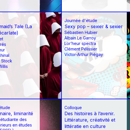
Journée d'étude
aid’s Tale (La
Sexy pop – sexier & sexier
écarlate)
Sébastien Hubier
Albain Le Garroy
et
Lor’heur spectra
rés
Clément Pélissier
eur
Victor-Arthur Piégay
hinal
 Stock
illis
étude
Colloque
inaire, liminarité
Des histoires à l’avenir.
 étudiante des
Littérature, créativité et
rieurs en études
littératie en culture