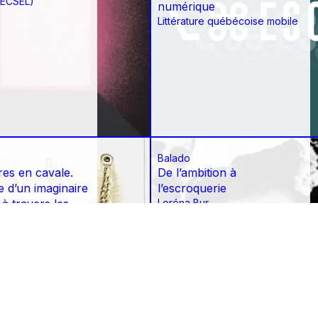
(AECSEL)
numérique
Littérature québécoise mobile
Balado
res en cavale.
De l’ambition à
 d’un imaginaire
l’escroquerie
à travers les
Loréna Bur
 Karoline
ry