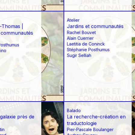
Atelier
t-Thomas |
Jardins et communautés
t communautés
Rachel Bouvet
Alain Cuerrier
Laetitia de Coninck
Posthumus
Stéphanie Posthumus
ino
Sugir Selliah
Balado
galaxie près de
La recherche-création en
s
traductologie
tin
Pier-Pascale Boulanger