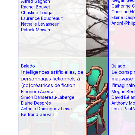
Megan Béd
Alfred Gagnon
Catherine 
Rachel Bouvet
Christine H
Christine Tougas
Elaine Desp
Laurence Boudreault
André-Phili
Nathalie Levasseur
Patrick Moisan
Balado
Balado
Intelligences artificielles, de
Le conspir
personnages fictionnels à
mauvaise 
(co)créatrices de fiction
l’imaginai
Eleonora Acerra
Megan Béd
Simon Dansereau-Laberge
David Béla
Elaine Després
Anthony Mo
Antonio Dominguez Leiva
Louis-Paul W
Bertrand Gervais