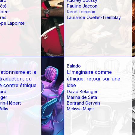
ard
Audrey Coussy
Côté
Pauline Jaccon
ébert
René Lemieux
rés
Laurance Ouellet-Tremblay
ppe Lapointe
Balado
ationnisme et la
L’imaginaire comme
traduction, ou
éthique, retour sur une
re contre éthique
idée
ard
David Bélanger
nger
Marina de Seta
rin-Hébert
Bertrand Gervais
illis
Mélissa Major