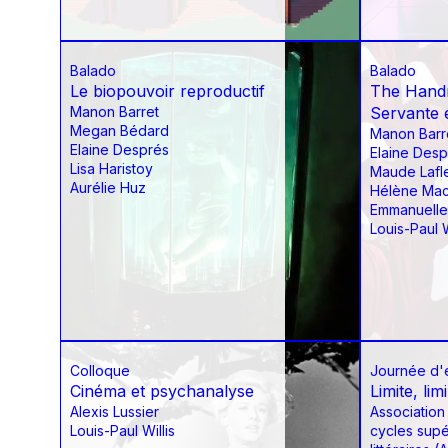
Balado
Balado
Le biopouvoir reproductif
The Handm
Manon Barret
Servante 
Megan Bédard
Manon Barr
Elaine Després
Elaine Desp
Lisa Haristoy
Maude Lafl
Aurélie Huz
Hélène Mac
Emmanuelle
Louis-Paul W
Colloque
Journée d'
Cinéma et psychanalyse
Limite, lim
Alexis Lussier
Association
Louis-Paul Willis
cycles supé