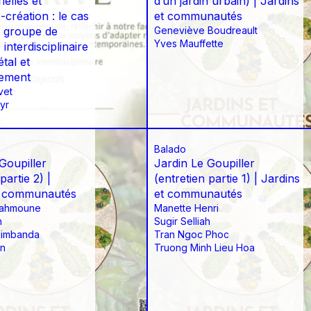
ielles et
d’un jardin urbain) | Jardins
création : le cas
et communautés
 groupe de
Geneviève Boudreault
Yves Mauffette
interdisciplinaire
étal et
nement
vet
yr
Balado
Goupiller
Jardin Le Goupiller
partie 2) |
(entretien partie 1) | Jardins
t communautés
et communautés
rahmoune
Manette Henri
h
Sugir Selliah
Simbanda
Tran Ngoc Phoc
in
Truong Minh Lieu Hoa