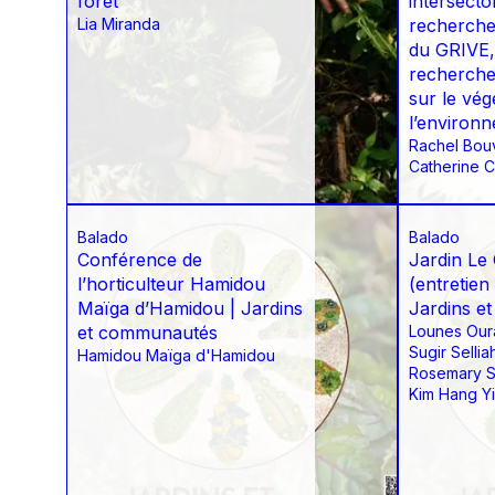
forêt
intersector
Lia Miranda
recherche-
du GRIVE,
recherche 
sur le vég
l’environ
Rachel Bou
Catherine C
Balado
Balado
Conférence de
Jardin Le 
l’horticulteur Hamidou
(entretien 
Maïga d’Hamidou | Jardins
Jardins e
et communautés
Lounes Ou
Sugir Sellia
Hamidou Maïga d'Hamidou
Rosemary 
Kim Hang Y