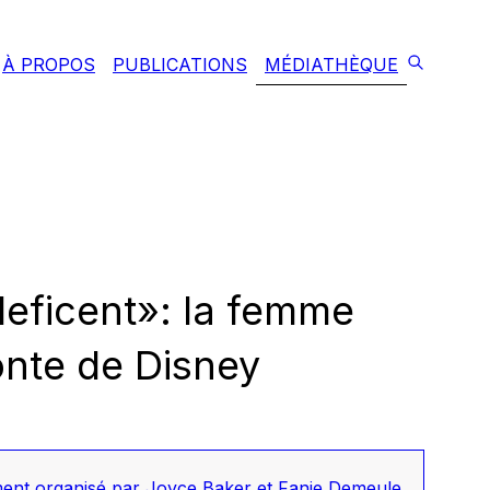
À PROPOS
PUBLICATIONS
MÉDIATHÈQUE
eficent»: la femme
onte de Disney
nt organisé par Joyce Baker et Fanie Demeule