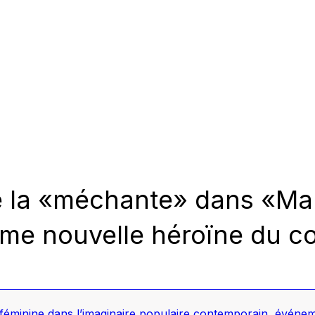
e la «méchante» dans «Mal
mme nouvelle héroïne du c
féminine dans l’imaginaire populaire contemporain
,
événeme