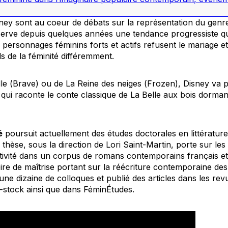
sney sont au coeur de débats sur la représentation du genre
serve depuis quelques années une tendance progressiste qu
s personnages féminins forts et actifs refusent le mariage et
ls de la féminité différemment.
le (
Brave
) ou de La Reine des neiges (
Frozen
), Disney va 
 qui raconte le conte classique de La Belle aux bois dorma
é
poursuit actuellement des études doctorales en littérature 
hèse, sous la direction de Lori Saint-Martin, porte sur les
ivité dans un corpus de romans contemporains français et
re de maîtrise portant sur la réécriture contemporaine des
 une dizaine de colloques et publié des articles dans les rev
-stock
ainsi que dans
FéminÉtudes
.