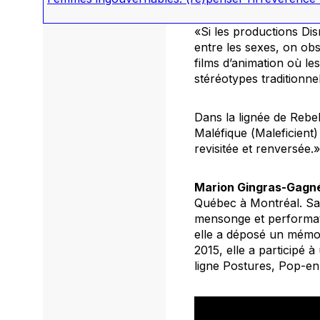
«Si les productions Di
entre les sexes, on ob
films d’animation où le
stéréotypes traditionne
Dans la lignée de Rebel
Maléfique (
Maleficient
)
revisitée et renversée.»
Marion Gingras-Gagn
Québec à Montréal. Sa t
mensonge et performat
elle a déposé un mémoi
2015, elle a participé à
ligne
Postures
,
Pop-en