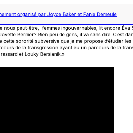
ement organisé par Joyce Baker et Fanie Demeule
re nous peut-être, femmes ingouvernables, lit encore Éva 
vette Bernier? Bien peu de gens, il va sans dire. C’est da
 cette sororité subversive que je me propose d’étudier les 
rcours de la transgression ayant eu un parcours de la trans
Brassard et Louky Bersianik.»