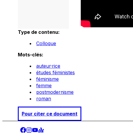
Type de contenu:
Colloque
Mots-clés:
auteur·rice
études féministes
féminisme
femme
postmodernisme
roman
Pour citer ce document