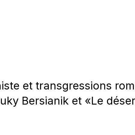
ste et transgressions ro
uky Bersianik et «Le dése