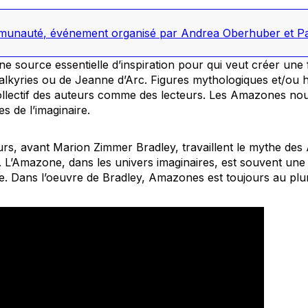
mmunauté
,
événement organisé par Andrea Oberhuber et Pa
 source essentielle d’inspiration pour qui veut créer une
 valkyries ou de Jeanne d’Arc. Figures mythologiques et/ou hi
 collectif des auteurs comme des lecteurs. Les Amazones nou
es de l’imaginaire.
rs, avant Marion Zimmer Bradley, travaillent le mythe de
L’Amazone, dans les univers imaginaires, est souvent une fi
re. Dans l’oeuvre de Bradley,
Amazones
est toujours au plur