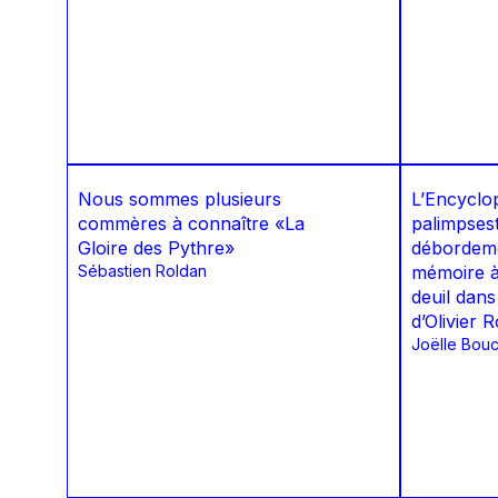
Nous sommes plusieurs
L’Encyclop
commères à connaître «La
palimpses
Gloire des Pythre»
débordeme
Sébastien Roldan
mémoire à 
deuil dan
d’Olivier R
Joëlle Bou