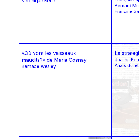
Véronique Bénéï
Bernard Mül
Francine Sai
«Où vont les vaisseaux
La stratégi
maudits?» de Marie Cosnay
Joasha Bout
Anaïs Guilet
Bernabé Wesley