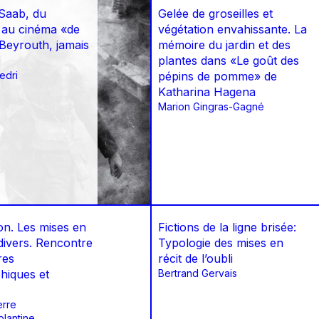
Saab, du
Gelée de groseilles et
 au cinéma «de
végétation envahissante. La
«Beyrouth, jamais
mémoire du jardin et des
plantes dans «Le goût des
edri
pépins de pomme» de
Katharina Hagena
Marion Gingras-Gagné
on. Les mises en
Fictions de la ligne brisée:
divers. Rencontre
Typologie des mises en
res
récit de l’oubli
hiques et
Bertrand Gervais
erre
plantine