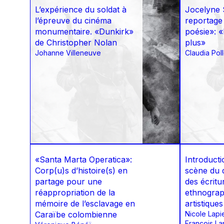
L’expérience du soldat à
Jocelyne 
l’épreuve du cinéma
reportage
monumentaire. «Dunkirk»
poésie»: 
de Christopher Nolan
plus»
Johanne Villeneuve
Claudia Poll
«Santa Marta Operatica»:
Introducti
Corp(u)s d’histoire(s) en
scène du 
partage pour une
des écritu
réappropriation de la
ethnograp
mémoire de l’esclavage en
artistiques
Caraïbe colombienne
Nicole Lapi
François La