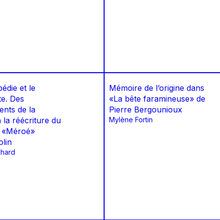
édie et le
Mémoire de l’origine dans
te. Des
«La bête faramineuse» de
nts de la
Pierre Bergounioux
la réécriture du
Mylène Fortin
s «Méroé»
olin
chard