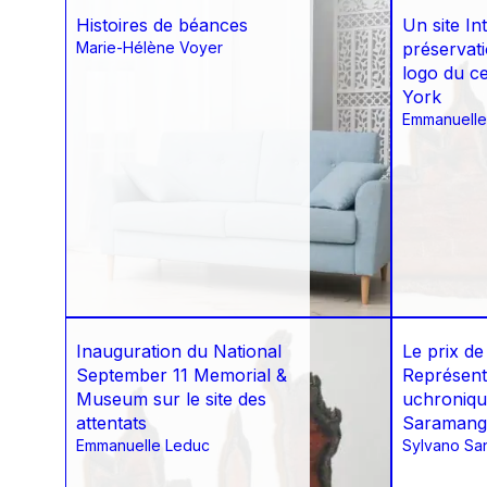
Histoires de béances
Un site In
Marie-Hélène Voyer
préservati
logo du ce
York
Emmanuelle
Inauguration du National
Le prix de l
September 11 Memorial &
Représenta
Museum sur le site des
uchroniqu
attentats
Saraman
Emmanuelle Leduc
Sylvano San