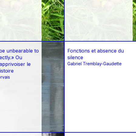
 be unbearable to
Fonctions et absence du
rectly.» Ou
silence
pprivoiser le
Gabriel Tremblay-Gaudette
istoire
rvais