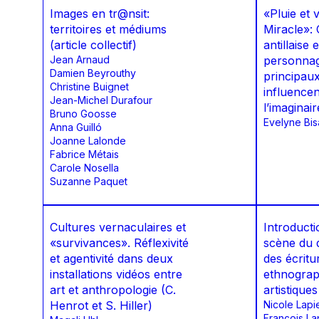
Images en tr@nsit:
«Pluie et
territoires et médiums
Miracle»:
(article collectif)
antillaise 
Jean Arnaud
personnag
Damien Beyrouthy
principaux
Christine Buignet
influencen
Jean-Michel Durafour
l’imaginair
Bruno Goosse
Evelyne Bisa
Anna Guilló
Joanne Lalonde
Fabrice Métais
Carole Nosella
Suzanne Paquet
Cultures vernaculaires et
Introducti
«survivances». Réflexivité
scène du 
et agentivité dans deux
des écritu
installations vidéos entre
ethnograp
art et anthropologie (C.
artistiques
Henrot et S. Hiller)
Nicole Lapi
François La