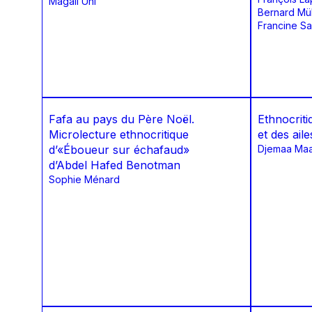
Magali Uhl
Bernard Mül
Francine Sai
Fafa au pays du Père Noël.
Ethnocriti
Microlecture ethnocritique
et des ail
d’«Éboueur sur échafaud»
Djemaa Maa
d’Abdel Hafed Benotman
Sophie Ménard