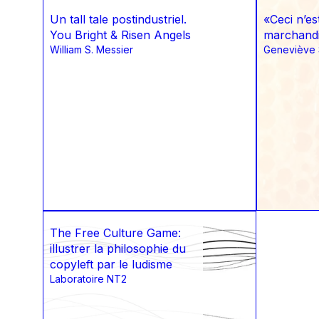
Un tall tale postindustriel.
«Ceci n’es
You Bright & Risen Angels
marchand
William S. Messier
Geneviève 
The Free Culture Game:
illustrer la philosophie du
copyleft par le ludisme
Laboratoire NT2