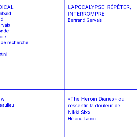
ADICAL
L’APOCALYPSE: RÉPÉTER,
hibald
INTERROMPRE
id
Bertrand Gervais
rvais
onde
oie
de recherche
tini
ow
«The Heroin Diaries» ou
eaulieu
ressentir la douleur de
Nikki Sixx
Hélène Laurin