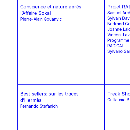
Conscience et nature après
Projet R
l’Affaire Sokal
Samuel Arc
Sylvain Dav
Pierre-Alain Gouanvic
Bertrand Ge
Joanne Lal
Vincent Lav
Programme 
RADICAL
Sylvano San
Best-sellers: sur les traces
Freak Sh
d’Hermès
Guillaume B
Fernando Stefanich