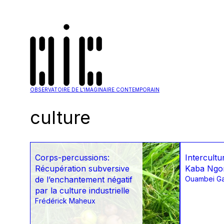
OBSERVATOIRE DE L'IMAGINAIRE CONTEMPORAIN
culture
Corps-percussions:
Intercultu
Récupération subversive
Kaba Ngo
de l’enchantement négatif
Ouambei G
par la culture industrielle
Frédérick Maheux