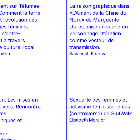
 vent sur Télumée
La raison graphique dans
 Comment la terre
«L’Amant de la Chine du
et l’évolution des
Nord» de Marguerite
es féminins
Duras: mise en scène du
 s’entre-
personnage littératien
t à travers
comme vecteur de
e culturel local
transmission.
illon
Savannah Kocevar
on. Les mises en
Sexualité des femmes et
divers. Rencontre
activisme féministe: le cas
res
(controversé) de SlutWalk
hiques et
Élisabeth Mercier
erre
plantine