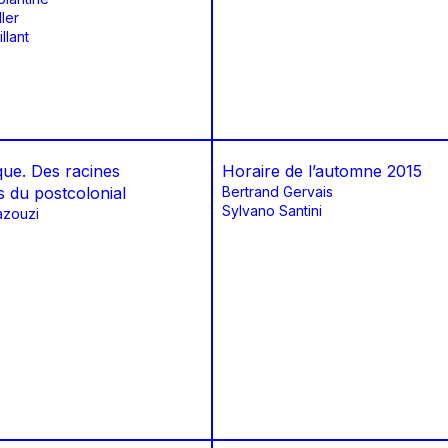
ler
llant
que. Des racines
Horaire de l’automne 2015
es du postcolonial
Bertrand Gervais
Sylvano Santini
zouzi