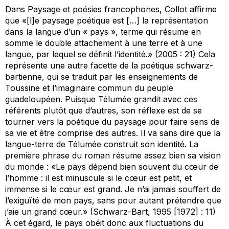
Dans
Paysage et poésies francophones
, Collot affirme
que «[l]e paysage poétique est […] la représentation
dans la langue d’un « pays », terme qui résume en
somme le double attachement à une terre et à une
langue, par lequel se définit l’identité.» (2005 : 21) Cela
représente une autre facette de la poétique schwarz-
bartienne, qui se traduit par les enseignements de
Toussine et l’imaginaire commun du peuple
guadeloupéen. Puisque Télumée grandit avec ces
référents plutôt que d’autres, son réflexe est de se
tourner vers la poétique du paysage pour faire sens de
sa vie et être comprise des autres. Il va sans dire que la
langue-terre de Télumée construit son identité. La
première phrase du roman résume assez bien sa vision
du monde : «Le pays dépend bien souvent du cœur de
l’homme : il est minuscule si le cœur est petit, et
immense si le cœur est grand. Je n’ai jamais souffert de
l’exiguïté de mon pays, sans pour autant prétendre que
j’aie un grand cœur.» (Schwarz-Bart, 1995 [1972] : 11)
À cet égard, le pays obéit donc aux fluctuations du