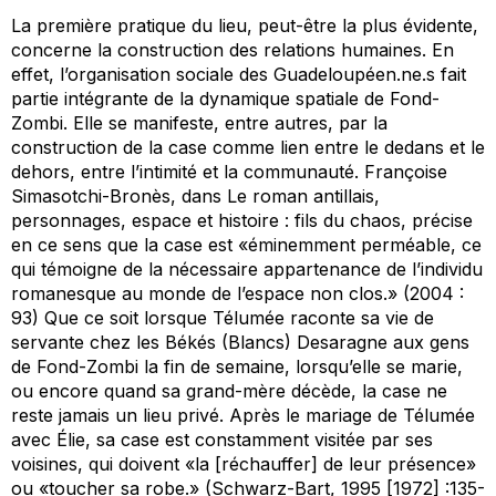
La première pratique du lieu, peut-être la plus évidente,
concerne la construction des relations humaines. En
effet, l’organisation sociale des Guadeloupéen.ne.s fait
partie intégrante de la dynamique spatiale de Fond-
Zombi. Elle se manifeste, entre autres, par la
construction de la case comme lien entre le dedans et le
dehors, entre l’intimité et la communauté. Françoise
Simasotchi-Bronès, dans
Le roman antillais,
personnages, espace et histoire : fils du chaos
, précise
en ce sens que la case est «éminemment perméable, ce
qui témoigne de la nécessaire appartenance de l’individu
romanesque au monde de l’espace non clos.» (2004 :
93) Que ce soit lorsque Télumée raconte sa vie de
servante chez les Békés (Blancs) Desaragne aux gens
de Fond-Zombi la fin de semaine, lorsqu’elle se marie,
ou encore quand sa grand-mère décède, la case ne
reste jamais un lieu privé. Après le mariage de Télumée
avec Élie, sa case est constamment visitée par ses
voisines, qui doivent «la [réchauffer] de leur présence»
ou «toucher sa robe.» (Schwarz-Bart, 1995 [1972] :135-