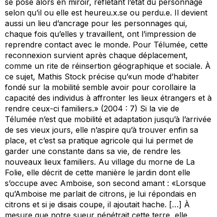
se pose alors en miroir, reflétant l’état du personnage
selon qu’il ou elle est heureu.x.se ou perdu.e. Il devient
aussi un lieu d’ancrage pour les personnages qui,
chaque fois qu’elles y travaillent, ont l’impression de
reprendre contact avec le monde. Pour Télumée, cette
reconnexion survient après chaque déplacement,
comme un rite de réinsertion géographique et sociale. À
ce sujet, Mathis Stock précise qu’«un mode d’habiter
fondé sur la mobilité semble avoir pour corollaire la
capacité des individus à affronter les lieux étrangers et à
rendre ceux-ci familiers.» (2004 : 7) Si la vie de
Télumée n’est que mobilité et adaptation jusqu’à l’arrivée
de ses vieux jours, elle n’aspire qu’à trouver enfin sa
place, et c’est sa pratique agricole qui lui permet de
garder une constante dans sa vie, de rendre les
nouveaux lieux familiers. Au village du morne de La
Folie, elle décrit de cette manière le jardin dont elle
s’occupe avec Amboise, son second amant : «Lorsque
qu’Amboise me parlait de citrons, je lui répondais en
citrons et si je disais coupe, il ajoutait hache. […] À
mesure que notre sueur pénétrait cette terre, elle