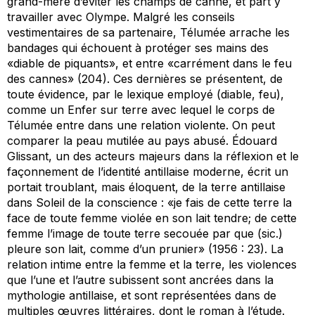
grand-mère d’éviter les champs de canne, et part y
travailler avec Olympe. Malgré les conseils
vestimentaires de sa partenaire, Télumée arrache les
bandages qui échouent à protéger ses mains des
«diable de piquants», et entre «carrément dans le feu
des cannes» (204). Ces dernières se présentent, de
toute évidence, par le lexique employé (diable, feu),
comme un Enfer sur terre avec lequel le corps de
Télumée entre dans une relation violente. On peut
comparer la peau mutilée au pays abusé. Édouard
Glissant, un des acteurs majeurs dans la réflexion et le
façonnement de l’identité antillaise moderne, écrit un
portait troublant, mais éloquent, de la terre antillaise
dans
Soleil de la conscience
: «je fais de cette terre la
face de toute femme violée en son lait tendre; de cette
femme l’image de toute terre secouée par que (
sic.
)
pleure son lait, comme d’un prunier» (1956 : 23). La
relation intime entre la femme et la terre, les violences
que l’une et l’autre subissent sont ancrées dans la
mythologie antillaise, et sont représentées dans de
multiples œuvres littéraires, dont le roman à l’étude.