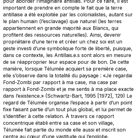
pour aborder l’imaginaire antillais. Pour ce faire, il est
important de prendre en compte le fait que la terre
antillaise a été exploitée par les colonialistes, autant sur
le plan humain (l’esclavage) que naturel (les terres
appartiennent en grande majorité aux Blancs, qui
profitent des ressources naturelles). Ainsi, devenir
propriétaire d’une terre et créer un chez soi est un
geste investi d’une symbolique forte de liberté, puisque,
dans ce contexte, les Antillais.e.s sont alors en mesure
de se réapproprier leur espace pour de bon. De cette
manière, lorsque Télumée acquiert sa première case,
elle s’observe dans la totalité du paysage : «Je regardai
Fond-Zombi par rapport à ma case, ma case par
rapport à Fond-Zombi et je me sentis à ma place exacte
dans l’existence.» (Schwartz-Bart, 1995 [1972], 129) Le
regard de Télumée organise l’espace à partir d’un point
fixe faisant partie d’un tout plus global, et lui permet de
s’identifier à cette relation. À travers ce rapport
concentrique établi entre sa case et son village,
Télumée fait partie du monde elle aussi et inscrit son
centre au cœur d’une vastitude qui l’englobe.