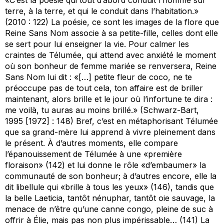
«C’est la poésie qui tout d’abord conduit l’homme sur
terre, à la terre, et qui le conduit dans l’habitation.»
(2010 : 122) La poésie, ce sont les images de la flore que
Reine Sans Nom associe à sa petite-fille, celles dont elle
se sert pour lui enseigner la vie. Pour calmer les
craintes de Télumée, qui attend avec anxiété le moment
où son bonheur de femme mariée se renversera, Reine
Sans Nom lui dit : «[…] petite fleur de coco, ne te
préoccupe pas de tout cela, ton affaire est de briller
maintenant, alors brille et le jour où l’infortune te dira :
me voilà, tu auras au moins brillé.» (Schwarz-Bart,
1995 [1972] : 148) Bref, c’est en métaphorisant Télumée
que sa grand-mère lui apprend à vivre pleinement dans
le présent. À d’autres moments, elle compare
l’épanouissement de Télumée à une «première
floraison» (142) et lui donne le rôle «d’embaumer» la
communauté de son bonheur; à d’autres encore, elle la
dit libellule qui «brille à tous les yeux» (146), tandis que
la belle Laeticia, tantôt nénuphar, tantôt oie sauvage, la
menace de n’être qu’une canne congo, pleine de suc à
offrir à Élie, mais pas non plus impérissable… (141) La