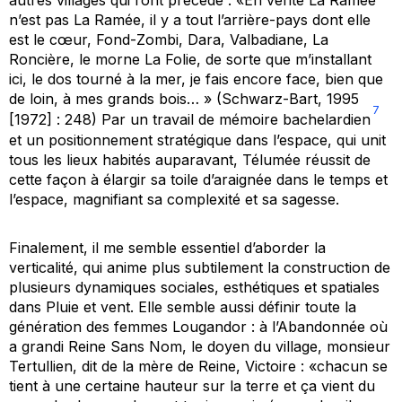
autres villages qui l’ont précédé : «En vérité La Ramée
n’est pas La Ramée, il y a tout l’arrière-pays dont elle
est le cœur, Fond-Zombi, Dara, Valbadiane, La
Roncière, le morne La Folie, de sorte que m’installant
ici, le dos tourné à la mer, je fais encore face, bien que
de loin, à mes grands bois… » (Schwarz-Bart, 1995
7
[1972] : 248) Par un travail de mémoire bachelardien
et un positionnement stratégique dans l’espace, qui unit
tous les lieux habités auparavant, Télumée réussit de
cette façon à élargir sa toile d’araignée dans le temps et
l’espace, magnifiant sa complexité et sa sagesse.
Finalement, il me semble essentiel d’aborder la
verticalité, qui anime plus subtilement la construction de
plusieurs dynamiques sociales, esthétiques et spatiales
dans
Pluie et vent
. Elle semble aussi définir toute la
génération des femmes Lougandor : à l’Abandonnée où
a grandi Reine Sans Nom, le doyen du village, monsieur
Tertullien, dit de la mère de Reine, Victoire : «chacun se
tient à une certaine hauteur sur la terre et ça vient du