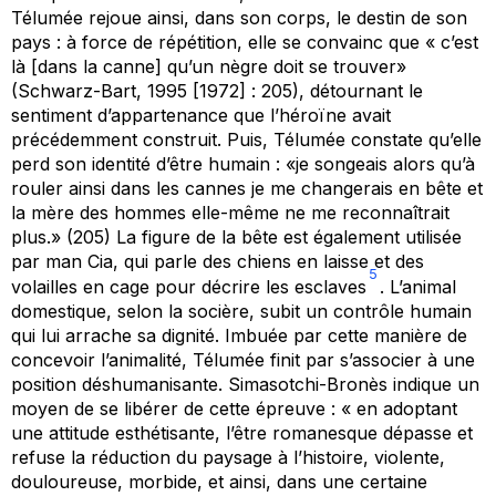
Télumée rejoue ainsi, dans son corps, le destin de son
pays : à force de répétition, elle se convainc que « c’est
là [dans la canne] qu’un nègre doit se trouver»
(Schwarz-Bart, 1995 [1972] : 205), détournant le
sentiment d’appartenance que l’héroïne avait
précédemment construit. Puis, Télumée constate qu’elle
perd son identité d’être humain : «je songeais alors qu’à
rouler ainsi dans les cannes je me changerais en bête et
la mère des hommes elle-même ne me reconnaîtrait
plus.» (205) La figure de la bête est également utilisée
par man Cia, qui parle des chiens en laisse et des
5
volailles en cage pour décrire les esclaves
. L’animal
domestique, selon la socière, subit un contrôle humain
qui lui arrache sa dignité. Imbuée par cette manière de
concevoir l’animalité, Télumée finit par s’associer à une
position déshumanisante. Simasotchi-Bronès indique un
moyen de se libérer de cette épreuve : « en adoptant
une attitude esthétisante, l’être romanesque dépasse et
refuse la réduction du paysage à l’histoire, violente,
douloureuse, morbide, et ainsi, dans une certaine