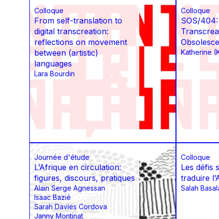
Colloque
Colloque
From self-translation to
SOS/404:
digital transcreation:
Transcreat
reflections on movement
Obsolesc
between (artistic)
Katherine (
languages
Lara Bourdin
Journée d'étude
Colloque
L’Afrique en circulation:
Les défis 
figures, discours, pratiques
traduire 
Alain Serge Agnessan
Salah Basa
Isaac Bazié
Sarah Davies Cordova
Janny Montinat