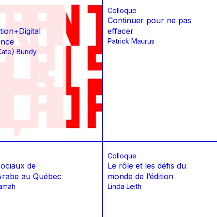
Colloque
Continuer pour ne pas
ion+Digital
effacer
ence
Patrick Maurus
Kate) Bundy
Colloque
sociaux de
Le rôle et les défis du
l’Arabe au Québec
monde de l’édition
lamah
Linda Leith