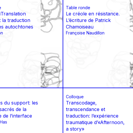
e
Table ronde
«Translation
Le créole en résistance.
t la traduction
L’écriture de Patrick
es autochtones
Chamoiseau
on
Françoise Naudillon
Colloque
s du support: les
Transcodage,
sacrés de la
transcendance et
 de l’interface
traduction: l’expérience
 Has
traumatique d’«Afternoon,
a story»