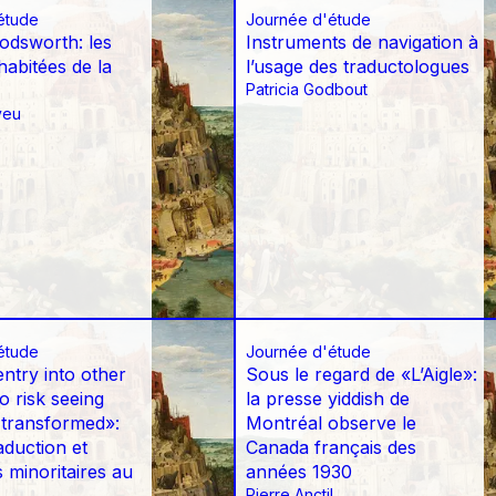
étude
Journée d'étude
odsworth: les
Instruments de navigation à
habitées de la
l’usage des traductologues
Patricia Godbout
veu
étude
Journée d'étude
ntry into other
Sous le regard de «L’Aigle»:
to risk seeing
la presse yiddish de
transformed»:
Montréal observe le
raduction et
Canada français des
s minoritaires au
années 1930
Pierre Anctil