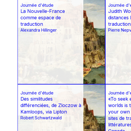
Journée d'étude
Journée d'
La Nouvelle-France
Judith Wo
comme espace de
distances 
traduction
traduction
Alexandra Hillinger
Pierre Nep
Journée d'étude
Journée d'
Des similitudes
«To seek e
différenciées, de Zloczow à
worlds is 
Kamloops, via Lipton
your own 
Robert Schwartzwald
sites de t
littérature