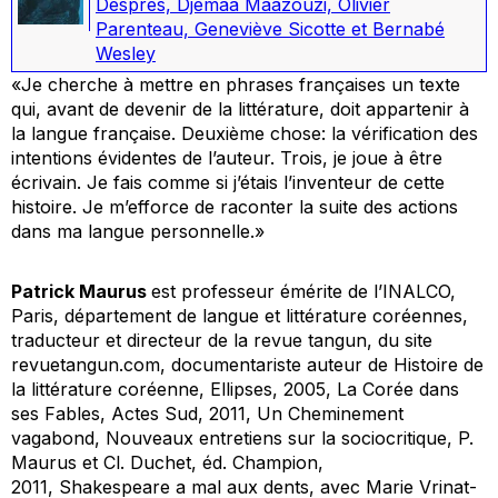
Després, Djemaa Maazouzi, Olivier
Parenteau, Geneviève Sicotte et Bernabé
Wesley
«Je cherche à mettre en phrases françaises un texte
qui, avant de devenir de la littérature, doit appartenir à
la langue française. Deuxième chose: la vérification des
intentions évidentes de l’auteur. Trois, je joue à être
écrivain. Je fais comme si j’étais l’inventeur de cette
histoire. Je m’efforce de raconter la suite des actions
dans ma langue personnelle.»
Patrick Maurus
est professeur émérite de l’INALCO,
Paris, département de langue et littérature coréennes,
traducteur et directeur de la revue tangun, du site
revuetangun.com, documentariste auteur de
Histoire de
la littérature coréenne
, Ellipses, 2005,
La Corée dans
ses Fables
, Actes Sud, 2011,
Un Cheminement
vagabond
,
Nouveaux entretiens sur la sociocritique
, P.
Maurus et Cl. Duchet, éd. Champion,
2011,
Shakespeare a mal aux dents
, avec Marie Vrinat-