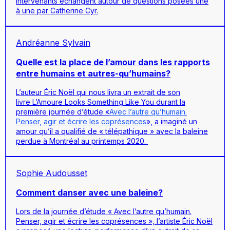
intervenants échangent autour de questions posées une
à une par Catherine Cyr.
Andréanne Sylvain
Quelle est la place de l’amour dans les rapports
entre humains et autres-qu’humains?
L’auteur Éric Noël qui nous livra un extrait de son
livre
L’Amoure Looks Something Like You
durant la
première journée d’étude
«
Avec l’autre qu’humain.
Penser, agir et écrire les coprésences
»
, a imaginé un
amour qu’il a qualifié de « télépathique » avec la baleine
perdue à Montréal au printemps 2020.
Sophie Audousset
Comment danser avec une baleine?
Lors de la journée d’étude « Avec l’autre qu’humain.
Penser, agir et écrire les coprésences », l’artiste Éric Noël