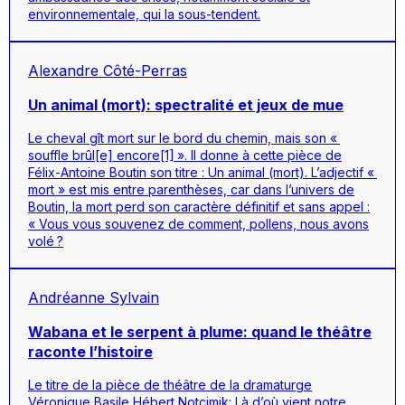
environnementale, qui la sous-tendent.
Alexandre Côté-Perras
Un animal (mort): spectralité et jeux de mue
Le cheval gît mort sur le bord du chemin, mais son «
souffle brûl[e] encore[1] ». Il donne à cette pièce de
Félix-Antoine Boutin son titre : Un animal (mort). L’adjectif «
mort » est mis entre parenthèses, car dans l’univers de
Boutin, la mort perd son caractère définitif et sans appel :
« Vous vous souvenez de comment, pollens, nous avons
volé ?
Andréanne Sylvain
Wabana et le serpent à plume: quand le théâtre
raconte l’histoire
Le titre de la pièce de théâtre de la dramaturge
Véronique Basile Hébert
Notcimik: Là d’où vient notre