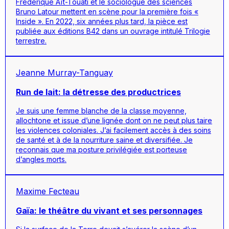
Frédérique Aït-Touati et le sociologue des sciences
Bruno Latour mettent en scène pour la première fois «
Inside ». En 2022, six années plus tard, la pièce est
publiée aux éditions B42 dans un ouvrage intitulé
Trilogie
terrestre
.
Jeanne Murray-Tanguay
Run de lait: la détresse des productrices
Je suis une femme blanche de la classe moyenne,
allochtone et issue d’une lignée dont on ne peut plus taire
les violences coloniales. J’ai facilement accès à des soins
de santé et à de la nourriture saine et diversifiée. Je
reconnais que ma posture privilégiée est porteuse
d’angles morts.
Maxime Fecteau
Gaïa: le théâtre du vivant et ses personnages