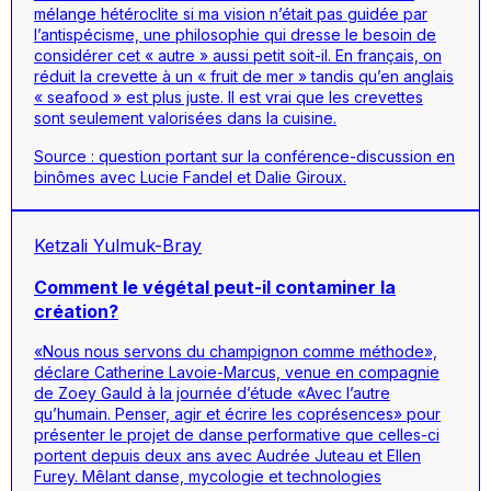
mélange hétéroclite si ma vision n’était pas guidée par
l’antispécisme, une philosophie qui dresse le besoin de
considérer cet « autre » aussi petit soit-il. En français, on
réduit la crevette à un « fruit de mer » tandis qu’en anglais
« seafood » est plus juste. Il est vrai que les crevettes
sont seulement valorisées dans la cuisine.
Source : question portant sur la conférence-discussion en
binômes avec Lucie Fandel et Dalie Giroux.
Ketzali Yulmuk-Bray
Comment le végétal peut-il contaminer la
création?
«Nous nous servons du champignon comme méthode»,
déclare Catherine Lavoie-Marcus, venue en compagnie
de Zoey Gauld à la journée d’étude «Avec l’autre
qu’humain. Penser, agir et écrire les coprésences» pour
présenter le projet de danse performative que celles-ci
portent depuis deux ans avec Audrée Juteau et Ellen
Furey. Mêlant danse, mycologie et technologies