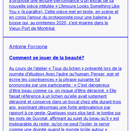
a proposé une lecture-performance d’un extrait de sa
nouvelle pièce intitulée « L’Amoure Looks Something Like
You » (à paraître). Cette pièce met en texte, en scène et
en corps l’amour du protagoniste pour une baleine à
bosse qui, au printemps 2020, s’est égarée dans le
Vieux-Port de Montréal.
Antoine Forcione
Comment se jouer de la beauté?
Au cours de l’atelier « Tous du lichen » présenté lors de la
journée d’études« Avec l’autre qu’humain. Penser, agir et
écrire les coprésences » la phrase suivante fut
prononcée par une participante : « C’est dangereux
d’être beau comme ça, on risque d’être déraciné. » Elle
faisait référence à un lichen qu’elle avait justement
déraciné et conservé dans un bocal chez elle durant trois
ans, exprimant désormais une forte ambivalence par
rapport à ce geste. Quelques jours plus tard, je tombe sur
les mots de Guyotat, affirmant au sujet du beau qu’il « est
inséparable du reste, qu’on ne peut l’isoler, le servir
comme une divinité quand le monde brûle autour »