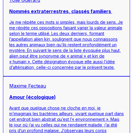
Yolie Guérard
Nommés extraterrestres, classés familiers
Je me répète ces mots si simples, mais lourds de sens. Je
me répète ces oppositions faisant varier la valeur animale
selon le terme utilisé. Les deux derniers, formant
l’appellation alien kin, soulignent que nous connaissons
les autres animaux bien qu’ils restent profondément un
mystère. En suivant le sens de la liste évoquée plus haut,
alien peut être synonyme de « animal » et kin de
« humain ». Cette désignation évoque elle aussi l’idée
d’altérisation, celle-ci concernée par le présent texte.
Maxime Fecteau
Amour (écologique)
Avant que quelque chose ne cloche en moi, je
m’imaginais les bactéries ailleurs, vivant quelque part dans
cet endroit bien abstrait qu’est l’« environnement ». Mais
le jour où j’ai vu celles qui me rendaient malade, j’ai été
pris d’un profond malaise. J’observais leurs corps