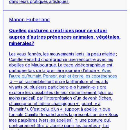
dans leurs pratiques artistiques.
Manon Huberland
Quelles postures créatrices pour se situer
auprès d’autres présences animales, végétales,
minérales?
Les yeux fermés, les mouvements lents, la peau mielée ;
Camille Renarhd chorégraphie une rencontre avec les
abeilles de Maubourgue. La trace vidéographique est
partagée lors de la première journée d’étude «
Avec
l’autre qu’humain. Penser, agir et écrire les coprésences
» — un rassemblement entre la littérature et les arts
vivants où plusieurs participant-e-s humain-e-s ont
exploré les possibilités de leur décentrement (plus ou
moins radical) par l’interprétation d’un
devenir
(lichen,
champignon et même champignon « jouant » à
l’humain*).
C’est celui d’un « support à abeille » que
formule Camille Renarhd après la présentation de « Sous
mes paupières (vers les abeilles) »; une posture qui,
contrairement être « abeille parmi les abeilles », fait