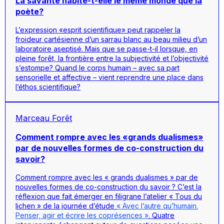
La savante habite-t-elle le même monde que la
poète?
L’expression «esprit scientifique» peut rappeler la
froideur cartésienne d’un sarrau blanc au beau milieu d’un
laboratoire aseptisé. Mais que se passe-t-il lorsque, en
pleine forêt, la frontière entre la subjectivité et l’objectivité
s’estompe? Quand le corps humain – avec sa part
sensorielle et affective – vient reprendre une place dans
l’éthos scientifique?
Marceau Forêt
Comment rompre avec les «grands dualismes»
par de nouvelles formes de co-construction du
savoir?
Comment rompre avec les « grands dualismes » par de
nouvelles formes de co-construction du savoir ? C’est la
réflexion que fait émerger en filigrane l’atelier « Tous du
lichen » de la journée d’étude
« Avec l’autre qu’humain.
Penser, agir et écrire les coprésences »
. Quatre