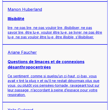
Manon Huberland
Illisibilité
lire, ne pas lire, ne pas vouloir lire, illisibiliser, ne pas
savoir lire, être lu-e, vouloir être lu-e, se livrer, ne pas être
lu-e, ne pas vouloir être lu-e, être illisible, s’illisibiliser.
Ariane Faucher
Questions de limaces et de connexions
désanthropocentrées
Ce sentiment, comme si quelqu’un ci-haut, ci-bas, vous
avait « tiré la plug » et qu’il ne restait désormais plus que
vous, ou plutôt vos pensées-tornade, ravageant tout sur
leur passage, n’accordant à peine d’espace pour votre
respiration.