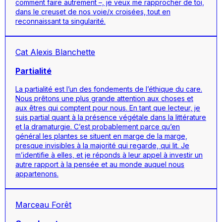
comment faire autrement –, je veux me rapprocher de toi,
dans le creuset de nos voie/x croisées, tout en
reconnaissant ta singularité.
Cat Alexis Blanchette
Partialité
La partialité est l’un des fondements de l’éthique du care.
Nous prêtons une plus grande attention aux choses et
aux êtres qui comptent pour nous. En tant que lecteur, je
suis partial quant à la présence végétale dans la littérature
et la dramaturgie. C’est probablement parce qu’en
général les plantes se situent en marge de la marge,
presque invisibles à la majorité qui regarde, qui lit. Je
m’identifie à elles, et je réponds à leur appel à investir un
autre rapport à la pensée et au monde auquel nous
appartenons.
Marceau Forêt