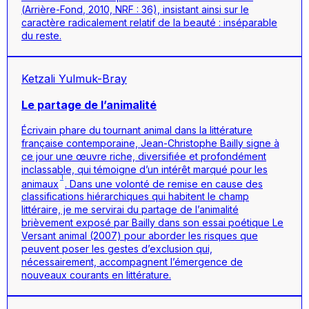
(
Arrière-Fond
, 2010, NRF : 36), insistant ainsi sur le
caractère radicalement relatif de la beauté : inséparable
du reste.
Ketzali Yulmuk-Bray
Le partage de l’animalité
Écrivain phare du tournant animal dans la littérature
française contemporaine, Jean-Christophe Bailly signe à
ce jour une œuvre riche, diversifiée et profondément
inclassable, qui témoigne d’un intérêt marqué pour les
1
animaux
. Dans une volonté de remise en cause des
classifications hiérarchiques qui habitent le champ
littéraire, je me servirai du partage de l’animalité
brièvement exposé par Bailly dans son essai poétique
Le
Versant animal
(2007) pour aborder les risques que
peuvent poser les gestes d’exclusion qui,
nécessairement, accompagnent l’émergence de
nouveaux courants en littérature.