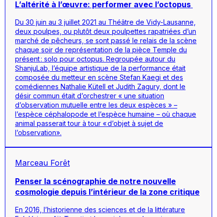
L’altérité à l’œuvre: performer avec l’octopus
Du 30 juin au 3 juillet 2021 au Théâtre de Vidy-Lausanne,
deux poulpes, ou plutôt deux poulpettes rapatriées d’un
marché de pêcheurs, se sont passé le relais de la scène
chaque soir de représentation de la pièce Temple du
présent : solo pour octopus. Regroupée autour du
ShanjuLab, l’équipe artistique de la performance était
composée du metteur en scène Stefan Kaegi et des
comédiennes Nathalie Kütell et Judith Zagury, dont le
désir commun était d’orchestrer « une situation
d’observation mutuelle entre les deux espèces » –
l’espèce céphalopode et l’espèce humaine – où chaque
animal passerait tour à tour « d’objet à sujet de
l’observation».
Marceau Forêt
Penser la scénographie de notre nouvelle
cosmologie depuis l’intérieur de la zone critique
En 2016, l’historienne des sciences et de la littérature