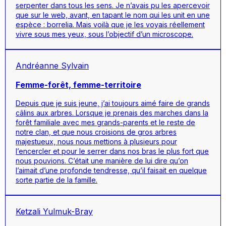
serpenter dans tous les sens. Je n’avais pu les apercevoir
que sur le web, avant, en tapant le nom qui les unit en une
espèce : borrelia. Mais voilà que je les voyais réellement
vivre sous mes yeux, sous l’objectif d’un microscope.
Andréanne Sylvain
Femme-forêt, femme-territoire
Depuis que je suis jeune, j’ai toujours aimé faire de grands
câlins aux arbres. Lorsque je prenais des marches dans la
forêt familiale avec mes grands-parents et le reste de
notre clan, et que nous croisions de gros arbres
majestueux, nous nous mettions à plusieurs pour
l’encercler et pour le serrer dans nos bras le plus fort que
nous pouvions. C’était une manière de lui dire qu’on
l’aimait d’une profonde tendresse, qu’il faisait en quelque
sorte partie de la famille.
Ketzali Yulmuk-Bray