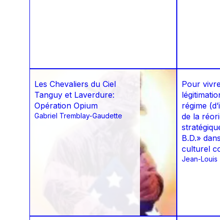
Les Chevaliers du Ciel
Pour vivr
Tanguy et Laverdure:
légitimati
Opération Opium
régime (d’
Gabriel Tremblay-Gaudette
de la réor
stratégiqu
B.D.» dan
culturel 
Jean-Louis T