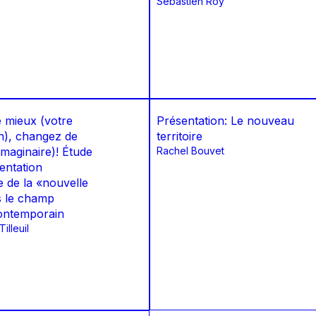
Sébastien Roy
e mieux (votre
Présentation: Le nouveau
on), changez de
territoire
imaginaire)! Étude
Rachel Bouvet
ientation
e de la «nouvelle
s le champ
contemporain
illeuil