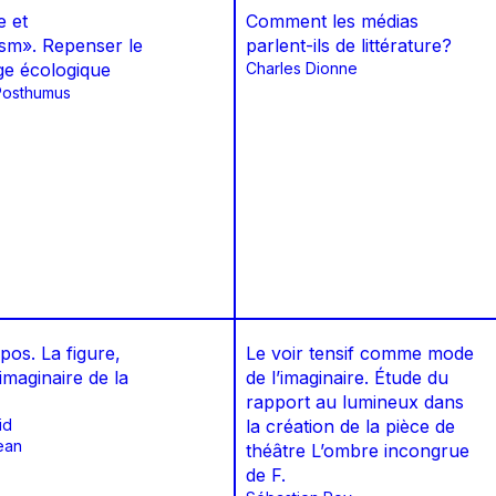
e et
Comment les médias
ism». Repenser le
parlent-ils de littérature?
e écologique
Charles Dionne
Posthumus
os. La figure,
Le voir tensif comme mode
’imaginaire de la
de l’imaginaire. Étude du
rapport au lumineux dans
id
la création de la pièce de
ean
théâtre L’ombre incongrue
de F.