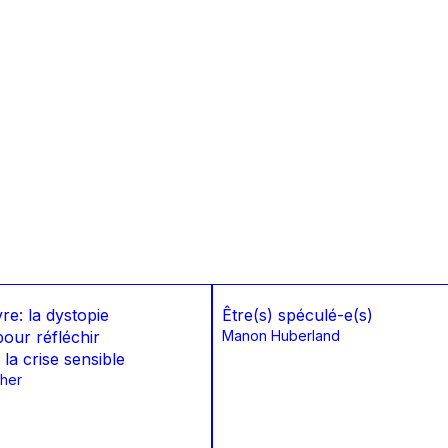
vre: la dystopie
Être(s) spéculé-e(s)
pour réfléchir
Manon Huberland
la crise sensible
cher