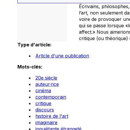
Écrivains, philosophes,
l’art, non seulement da
voire de provoquer une 
qui se passe lorsque «le
affect.» Nous aimerions
critique (ou théorique)
Type d'article:
Article d'une publication
Mots-clés:
20e siècle
auteur·rice
cinéma
contemporain
critique
discours
histoire de l'art
imaginaire
inquiétante étrangeté