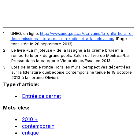
1
UNEQ, en ligne:
http://www.uneq.qc.ca/ecrivains/la-grille-horaire-
des-emissions-litteraires-a-la-radio-et-a-la-television
, (Page
consultée le 20 septembre 2013).
2
Le livre «La mijoteuse – de la lasagne à la crème brûlée» a
remporté le prix du grand public Salon du livre de Montréal/La
Presse dans la catégorie Vie pratique/Essai en 2013.
3
Lors de la table ronde
Hors les murs
:
perspectives décentrées
sur la littérature québécoise contemporaine
tenue le 18 octobre
2013 à la librairie Olivieri.
Type d'article:
Entrée de carnet
Mots-clés:
2010 +
contemporain
critique