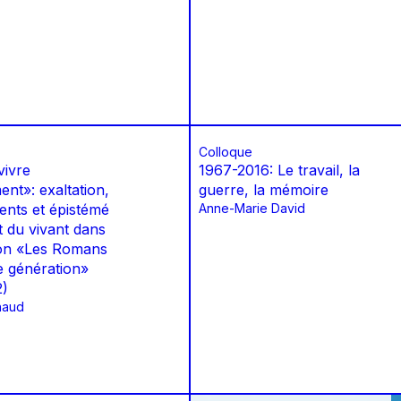
Colloque
vivre
1967-2016: Le travail, la
ent»: exaltation,
guerre, la mémoire
nts et épistémé
Anne-Marie David
et du vivant dans
tion «Les Romans
e génération»
2)
naud