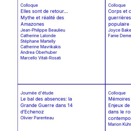
Colloque
Colloque
Elles sont de retour…
Corps et
Mythe et réalité des
guerrières
Amazones
populaire
Jean-Philippe Beaulieu
Joyce Bake
Catherine Lalonde
Fanie Deme
Stéphane Martelly
Catherine Mavrikakis
Andrea Oberhuber
Marcello Vitali-Rosati
Journée d'étude
Colloque
Le bal des absences: la
Mémoires 
Grande Guerre dans 14
Enjeux de 
d’Echenoz
dans le r
Olivier Parenteau
contempo
Marion Küh