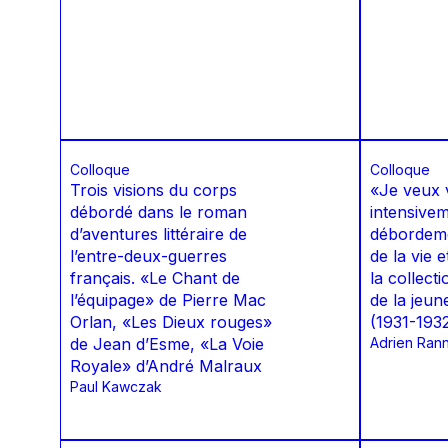
Colloque
Colloque
Trois visions du corps
«Je veux 
débordé dans le roman
intensivem
d’aventures littéraire de
débordeme
l’entre-deux-guerres
de la vie 
français. «Le Chant de
la collec
l’équipage» de Pierre Mac
de la jeun
Orlan, «Les Dieux rouges»
(1931-193
de Jean d’Esme, «La Voie
Adrien Ran
Royale» d’André Malraux
Paul Kawczak