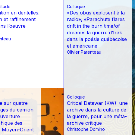
étude
Colloque
tion en dentelles:
«Des obus explosent à la
n et raffinement
radio»; «Parachute flares
ans l’oeuvre
drift in the burn time/of
z
dream»: la guerre d’Irak
enteau
dans la poésie québécoise
et américaine
Olivier Parenteau
Colloque
e sur quatre
Critical Datawar (KW): une
ages du camion
archive dans la culture de
ouverture
la guerre, pour une méta-
hique des
archive critique
au Moyen-Orient
Christophe Domino