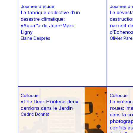
Journée d'étude
Journée d'
La fabrique collective d’un
La dévasta
désastre climatique:
destructio
«Aqua™» de Jean-Marc
narratif d
Ligny
d’Echeno
Elaine Després
Olivier Par
Colloque
Colloque
«The Deer Hunter»: deux
La violenc
camions dans le Jardin
roues: im
Cedric Donnat
dans la c
photograp
conflits 