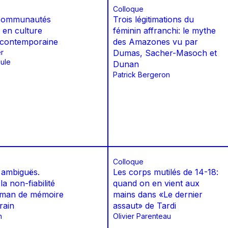
Colloque
 communautés
Trois légitimations du
 en culture
féminin affranchi: le mythe
 contemporaine
des Amazones vu par
r
Dumas, Sacher-Masoch et
ule
Dunan
Patrick Bergeron
Colloque
ambiguës.
Les corps mutilés de 14-18:
la non-fiabilité
quand on en vient aux
oman de mémoire
mains dans «Le dernier
rain
assaut» de Tardi
n
Olivier Parenteau