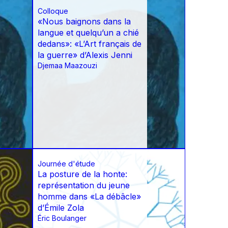
Colloque
«Nous baignons dans la
langue et quelqu’un a chié
dedans»: «L’Art français de
la guerre» d’Alexis Jenni
Djemaa Maazouzi
Journée d'étude
La posture de la honte:
représentation du jeune
homme dans «La débâcle»
d’Émile Zola
Éric Boulanger