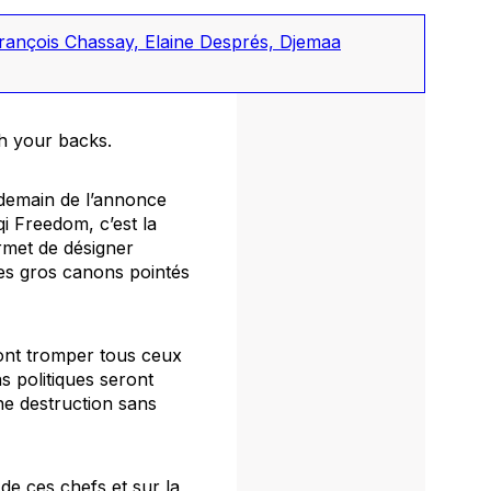
ançois Chassay, Elaine Després, Djemaa
ch your backs.
ndemain de l’annonce
qi Freedom
, c’est la
met de désigner
 les gros canons pointés
ont tromper tous ceux
s politiques seront
ne destruction sans
 de ces chefs et sur la