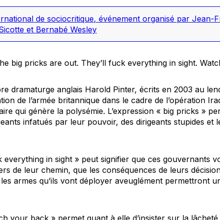
rnational de sociocritique
,
événement organisé par Jean-Fr
Sicotte et Bernabé Wesley
e big pricks are out. They’ll fuck everything in sight. Wat
re dramaturge anglais Harold Pinter, écrits en 2003 au le
pation de l’armée britannique dans le cadre de l’opération
Ira
aire qui génère la polysémie. L’expression «
big pricks »
per
eants infatués par leur pouvoir, des dirigeants stupides et
k everything in sight
» peut signifier que ces gouvernants v
ers de leur chemin, que les conséquences de leurs décision
 les armes qu’ils vont déployer aveuglément permettront u
ch your back »
permet quant à elle d’insister sur la lâcheté