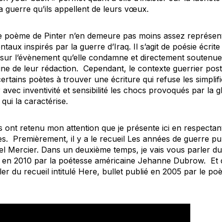
a guerre qu’ils appellent de leurs vœux.
 ce poème de Pinter n’en demeure pas moins assez représenta
taux inspirés par la guerre d’Iraq. Il s’agit de poésie écrite
sur l’évènement qu’elle condamne et directement soutenue pa
aine de leur rédaction. Cependant, le contexte guerrier po
tains poètes à trouver une écriture qui refuse les simplifi
avec inventivité et sensibilité les chocs provoqués par la
g
 qui la caractérise.
 ont retenu mon attention que je présente ici en respectant
es. Premièrement, il y a le recueil
Les années de guerre
pub
 Mercier. Dans un deuxième temps, je vais vous parler du
 en 2010 par la poétesse américaine Jehanne Dubrow. Et 
er du recueil intitulé
Here, bullet
publié en 2005 par le poè