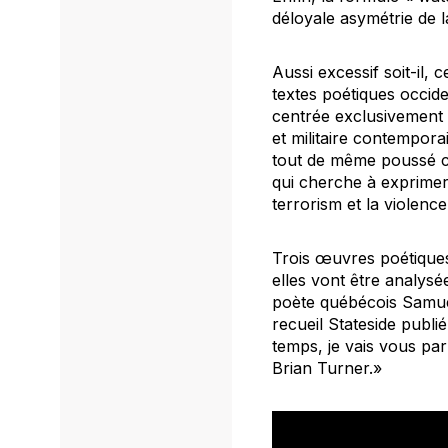
déloyale asymétrie de l
Aussi excessif soit-il,
textes poétiques occiden
centrée exclusivement 
et militaire contempor
tout de même poussé cer
qui cherche à exprimer 
terrorism
et la violence
Trois œuvres poétiques
elles vont être analysé
poète québécois Samuel
recueil
Stateside
publié
temps, je vais vous parl
Brian Turner.»