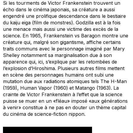
Si les tourments de Victor Frankenstein trouvent un
écho dans le cinéma japonais, sa créature a aussi
engendré une prolifique descendance dans le bestiaire
du
kaiju eiga
(film de monstres). Godzilla est à la fois
une menace mais aussi une victime des excès de la
science. En 1965,
Frankenstein vs Baragon
montre une
créature qui, malgré son gigantisme, affiche certains
traits communs avec le personnage imaginé par Mary
Shelley notamment sa marginalisation due à son
apparence qui, ici, s’explique par les retombées de
l’explosion d’Hiroshima. Plusieurs autres films mettent
en scène des personnages humains ont subi une
mutation due aux radiations atomiques tels
The H-Man
(1959),
Human Vapor
(1960) et
Matango
(1963). La
crainte de Victor Frankenstein à l’effet que la science
puisse se muer en un «fléau» imposé «aux générations
à venir» constitue à ne pas en douter un thème capital
du cinéma de science-fiction nippon.