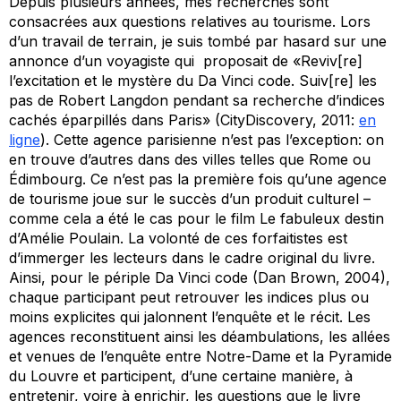
Depuis plusieurs années, mes recherches sont
consacrées aux questions relatives au tourisme. Lors
d’un travail de terrain, je suis tombé par hasard sur une
annonce d’un voyagiste qui proposait de «Reviv[re]
l’excitation et le mystère du Da Vinci code. Suiv[re] les
pas de Robert Langdon pendant sa recherche d’indices
cachés éparpillés dans Paris» (CityDiscovery, 2011:
en
ligne
). Cette agence parisienne n’est pas l’exception: on
en trouve d’autres dans des villes telles que Rome ou
Édimbourg. Ce n’est pas la première fois qu’une agence
de tourisme joue sur le succès d’un produit culturel –
comme cela a été le cas pour le film
Le fabuleux destin
d’Amélie Poulain
. La volonté de ces forfaitistes est
d’immerger les lecteurs dans le cadre original du livre.
Ainsi, pour le périple
Da Vinci code
(Dan Brown, 2004),
chaque participant peut retrouver les indices plus ou
moins explicites qui jalonnent l’enquête et le récit. Les
agences reconstituent ainsi les déambulations, les allées
et venues de l’enquête entre Notre-Dame et la Pyramide
du Louvre et participent, d’une certaine manière, à
entretenir, voire à enrichir, les questions que le livre