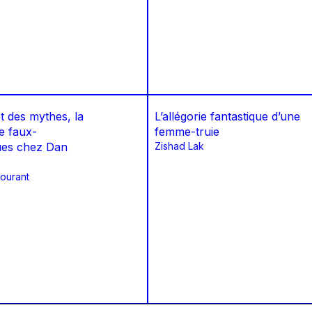
et des mythes, la
L’allégorie fantastique d’une
e faux-
femme-truie
ues chez Dan
Zishad Lak
ourant