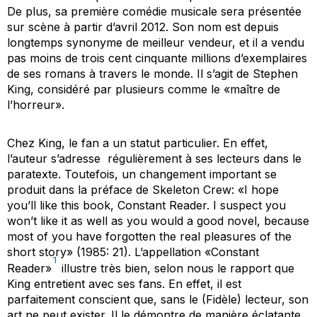
De plus, sa première comédie musicale sera présentée
sur scène à partir d’avril 2012. Son nom est depuis
longtemps synonyme de meilleur vendeur, et il a vendu
pas moins de trois cent cinquante millions d’exemplaires
de ses romans à travers le monde. Il s’agit de Stephen
King, considéré par plusieurs comme le «maître de
l’horreur».
Chez King, le
fan
a un statut particulier. En effet,
l’auteur s’adresse régulièrement à ses lecteurs dans le
paratexte. Toutefois, un changement important se
produit dans la préface de
Skeleton Crew
: «
I hope
you’ll like this book, Constant Reader. I suspect you
won’t like it as well as you would a good novel, because
most of you have forgotten the real pleasures of the
short story
» (1985: 21). L’appellation «
Constant
1
Reader
»
illustre très bien, selon nous le rapport que
King entretient avec ses fans. En effet, il est
parfaitement conscient que, sans le (Fidèle) lecteur, son
art ne peut exister. Il le démontre de manière éclatante