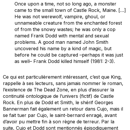
Once upon a time, not so long ago, a monster
came to the small town of Castle Rock, Maine. […]
He was not werewolf, vampire, ghoul, or
unnameable creature from the enchanted forest
of from the snowy wastes; he was only a cop
named Frank Dodd with mental and sexual
problems. A good man named John Smith
uncovered his name by a kind of magic, but
before he could be captured –perhaps it was just
as well– Frank Dodd killed himself
(1981: 2-3).
Ce qui est particulièrement intéressant, c’est que King,
rappelle à ses lecteurs, sans jamais nommer le roman,
l’existence de
The Dead Zone
, en plus d’assurer la
continuité ontologique de l’univers (fictif) de Castle
Rock. En plus de Dodd et Smith, le shérif Georges
Bannerman fait également un retour dans
Cujo
, mais il
se fait tuer par Cujo, le saint-bernard enragé, avant
d’avoir pu mettre fin à son règne de terreur. Par la
suite, Cujo et Dodd sont mentionnés épisodiquement