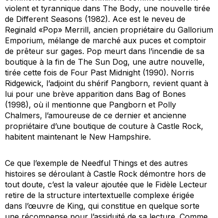
violent et tyrannique dans
The Body
, une nouvelle tirée
de
Different Seasons
(1982). Ace est le neveu de
Reginald «Pop» Merrill, ancien propriétaire du
Gallorium
Emporium
, mélange de marché aux puces et comptoir
de prêteur sur gages. Pop meurt dans l’incendie de sa
boutique à la fin de
The Sun Dog
, une autre nouvelle,
tirée cette fois de
Four Past Midnight
(1990). Norris
Ridgewick, l’adjoint du shérif Pangborn, revient quant à
lui pour une brève apparition dans
Bag of Bones
(1998), où il mentionne que Pangborn et Polly
Chalmers, l’amoureuse de ce dernier et ancienne
propriétaire d’une boutique de couture à Castle Rock,
habitent maintenant le New Hampshire.
Ce que l’exemple de
Needful Things
et des autres
histoires se déroulant à Castle Rock démontre hors de
tout doute, c’est la valeur ajoutée que le Fidèle Lecteur
retire de la structure intertextuelle complexe érigée
dans l’œuvre de King, qui constitue en quelque sorte
une récompense pour l’assiduité de sa lecture. Comme