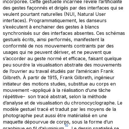
incorporée. Cette gestuelle incarnée révèle l’artificialité
des gestes façonnés et dirigés par des interfaces qui se
veulent pourtant naturelles (NUI, Natural User
interfaces). Programmatiquement, les danseurs
s’exécutent à enchainer des gestes à blancs
synchronisés sur des interfaces absentes. Ces schémas
gestuels écrits, ainsi performés, manifestent la
conformité de nos mouvements contraints par des
usages qui ne peuvent dériver, et ne peuvent que
s’accorder au geste normé et efficace, faisant quelque
peu sourdre la visualisation abstraite des mouvements
de l’ouvrier au travail étudiés par l’américain Frank
Gilbreth. À partir de 1915, Frank Gilbreth, ingénieur
initiateur des
motions studies
, substitue au corps en
mouvement –appliqué à la réalisation d’une tâche
répétitive– son tracé abstrait, selon la méthode
d’analyse et de visualisation du chronocyclographe. Le
modèle gestuel tracé et traduit par les moyens de la
photographie peut aussi être matérialisé en une
maquette dépourvue de corps, sous la forme d’un
10
graphique en fil d’aluminium
. Le dessin spatialisé se