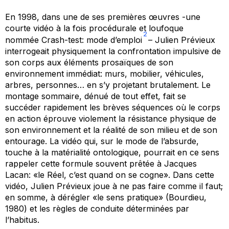
En 1998, dans une de ses premières œuvres -une
courte vidéo à la fois procédurale et loufoque
2
nommée
Crash-test: mode d’emploi
– Julien Prévieux
interrogeait physiquement la confrontation impulsive de
son corps aux éléments prosaïques de son
environnement immédiat: murs, mobilier, véhicules,
arbres, personnes… en s’y projetant brutalement. Le
montage sommaire, dénué de tout effet, fait se
succéder rapidement les brèves séquences où le corps
en action éprouve violement la résistance physique de
son environnement et la réalité de son milieu et de son
entourage. La vidéo qui, sur le mode de l’absurde,
touche à la matérialité ontologique, pourrait en ce sens
rappeler cette formule souvent prêtée à Jacques
Lacan: «le Réel, c’est quand on se cogne». Dans cette
vidéo, Julien Prévieux joue à
ne pas faire comme il faut
;
en somme, à dérégler «le sens pratique» (Bourdieu,
1980) et les règles de conduite déterminées par
l’
habitu
s.