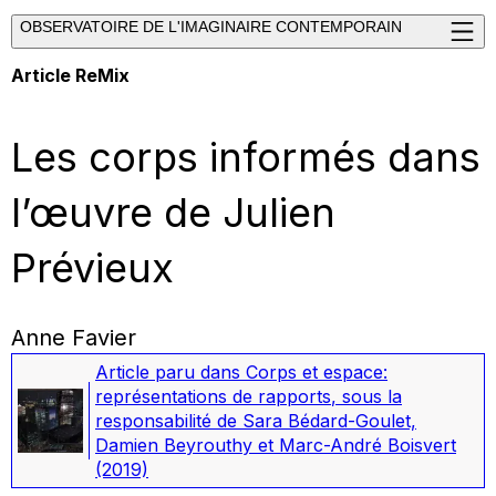
OBSERVATOIRE DE L'IMAGINAIRE CONTEMPORAIN
Article ReMix
Les corps informés dans
l’œuvre de Julien
Prévieux
Anne Favier
Article paru dans
Corps et espace:
représentations de rapports
, sous la
responsabilité de Sara Bédard-Goulet,
Damien Beyrouthy et Marc-André Boisvert
(2019)