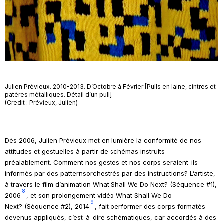
Julien Prévieux. 2010-2013. D’Octobre à Février [Pulls en laine, cintres et
patères métalliques. Détail d’un pull].
(Credit : Prévieux, Julien)
Dès 2006, Julien Prévieux met en lumière la conformité de nos
attitudes et gestuelles à partir de schémas instruits
préalablement. Comment nos gestes et nos corps seraient-ils
informés par des
patterns
orchestrés par des instructions? L’artiste,
à travers le film d’animation
What Shall We Do Next? (Séquence #1)
,
8
2006
, et son prolongement vidéo
What Shall We Do
9
Next? (Séquence #2)
, 2014
, fait performer des corps formatés
devenus appliqués, c’est-à-dire schématiques, car accordés à des