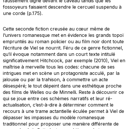
faussement digne devant le caveau tandis que les
fossoyeurs faisaient descendre le cercueil suspendu à
une corde (p.175).
Cette seconde fiction creusée au cœur même de
l’univers romanesque met en évidence les grands topoï
empruntés au roman policier ou au film noir dont toute
l’écriture de Viel se nourrit. Féru de ce genre fictionnel,
qu’il évoque notamment dans un court texte intitulé
significativement
Hitchcock, par exemple
(2010), Viel en
maîtrise à merveille tous les codes: chacune de ses
intrigues met en scène un protagoniste acculé, par la
jalousie ou par la trahison, à commettre un acte
désespéré; le tout dépeint dans une esthétique proche
des films de Welles ou de Minnelli. Reste à découvrir ce
qui se joue entre ces schèmes narratifs et leur
ré-
actualisation
, c’est-à-dire à déterminer comment le
recours à une trame actantielle éculée permet à Viel de
dépasser les impasses du modèle romanesque
traditionnel pour proposer une manière différente de