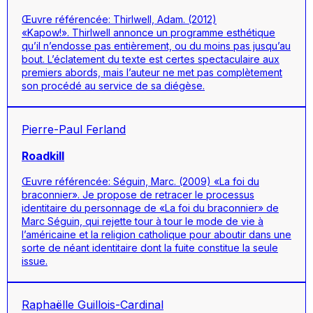
Œuvre référencée: Thirlwell, Adam. (2012)
«Kapow!». Thirlwell annonce un programme esthétique
qu’il n’endosse pas entièrement, ou du moins pas jusqu’au
bout. L’éclatement du texte est certes spectaculaire aux
premiers abords, mais l’auteur ne met pas complètement
son procédé au service de sa diégèse.
Pierre-Paul Ferland
Roadkill
Œuvre référencée: Séguin, Marc. (2009) «La foi du
braconnier». Je propose de retracer le processus
identitaire du personnage de «La foi du braconnier» de
Marc Séguin, qui rejette tour à tour le mode de vie à
l’américaine et la religion catholique pour aboutir dans une
sorte de néant identitaire dont la fuite constitue la seule
issue.
Raphaëlle Guillois-Cardinal