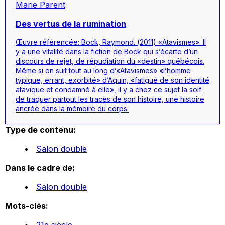
Marie Parent
Des vertus de la rumination
Œuvre référencée: Bock, Raymond. (2011) «Atavismes». Il
y a une vitalité dans la fiction de Bock qui s’écarte d’un
discours de rejet, de répudiation du «destin» québécois.
Même si on suit tout au long d’«Atavismes» «l’homme
typique, errant, exorbité» d’Aquin, «fatigué de son identité
atavique et condamné à elle», il y a chez ce sujet la soif
de traquer partout les traces de son histoire, une histoire
ancrée dans la mémoire du corps.
Type de contenu:
Salon double
Dans le cadre de:
Salon double
Mots-clés:
21e siècle