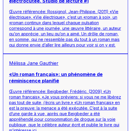
électrocutée. Studio de lecture #1
Œuvre référencée: Rossignol, Jean-Philippe. (2011) «Vie
électrique». «Vie électrique», c’est un «roman à soi», un
«roman continu» dans lequel chaque pulsation
correspond à une journée, une œuvre littéraire, un auteur
qu’on apprécie, un lieu qu’on a aimé. Un drôle de roman,
en somme, qui ne ressemble pas du tout à un roman mais
qui donne envie d’aller lire ailleurs pour voir si on y est.
Mélissa Jane Gauthier
«Un roman français»: un phénomène de
réminiscence planifié
Œuvre référencée: Beigbeder, Frédéric. (2009) «Un
roman français». «Je vous préviens: si vous ne me libérez
pas tout de suite, j’écris un livre.» «Un roman français» en
est la preuve: la menace a été exécutée. C’est à la suite
d’une garde à vue, après que Beigbeder a été
appréhendé pour consommation de drogue sur la voie
publique, que le célèbre auteur écrit et publie le livre qui
m’intéresse ici.