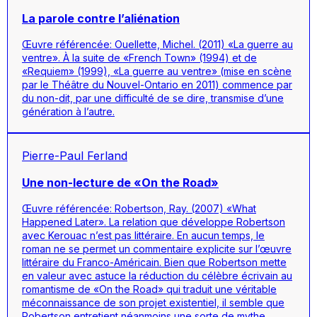
La parole contre l’aliénation
Œuvre référencée: Ouellette, Michel. (2011) «La guerre au
ventre». À la suite de «French Town» (1994) et de
«Requiem» (1999), «La guerre au ventre» (mise en scène
par le Théâtre du Nouvel-Ontario en 2011) commence par
du non-dit, par une difficulté de se dire, transmise d’une
génération à l’autre.
Pierre-Paul Ferland
Une non-lecture de «On the Road»
Œuvre référencée: Robertson, Ray. (2007) «What
Happened Later». La relation que développe Robertson
avec Kerouac n’est pas littéraire. En aucun temps, le
roman ne se permet un commentaire explicite sur l’œuvre
littéraire du Franco-Américain. Bien que Robertson mette
en valeur avec astuce la réduction du célèbre écrivain au
romantisme de «On the Road» qui traduit une véritable
méconnaissance de son projet existentiel, il semble que
Robertson entretient néanmoins une sorte de mythe