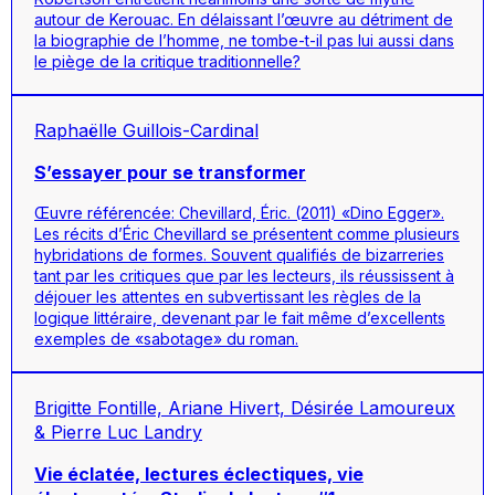
autour de Kerouac. En délaissant l’œuvre au détriment de
la biographie de l’homme, ne tombe-t-il pas lui aussi dans
le piège de la critique traditionnelle?
Raphaëlle Guillois-Cardinal
S’essayer pour se transformer
Œuvre référencée: Chevillard, Éric. (2011) «Dino Egger».
Les récits d’Éric Chevillard se présentent comme plusieurs
hybridations de formes. Souvent qualifiés de bizarreries
tant par les critiques que par les lecteurs, ils réussissent à
déjouer les attentes en subvertissant les règles de la
logique littéraire, devenant par le fait même d’excellents
exemples de «sabotage» du roman.
Brigitte Fontille, Ariane Hivert, Désirée Lamoureux
& Pierre Luc Landry
Vie éclatée, lectures éclectiques, vie