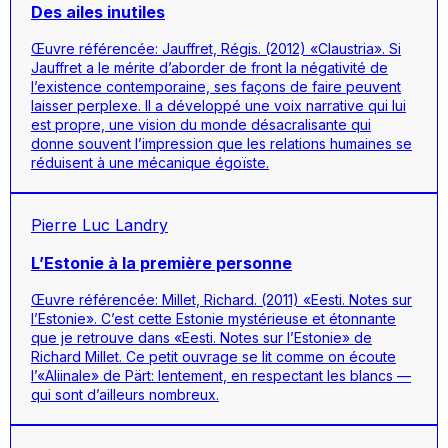
Des ailes inutiles
Œuvre référencée: Jauffret, Régis. (2012) «Claustria». Si
Jauffret a le mérite d’aborder de front la négativité de
l’existence contemporaine, ses façons de faire peuvent
laisser perplexe. Il a développé une voix narrative qui lui
est propre, une vision du monde désacralisante qui
donne souvent l’impression que les relations humaines se
réduisent à une mécanique égoïste.
Pierre Luc Landry
L’Estonie à la première personne
Œuvre référencée: Millet, Richard. (2011) «Eesti. Notes sur
l’Estonie». C’est cette Estonie mystérieuse et étonnante
que je retrouve dans «Eesti. Notes sur l’Estonie» de
Richard Millet. Ce petit ouvrage se lit comme on écoute
l’«Aliinale» de Pärt: lentement, en respectant les blancs —
qui sont d’ailleurs nombreux.