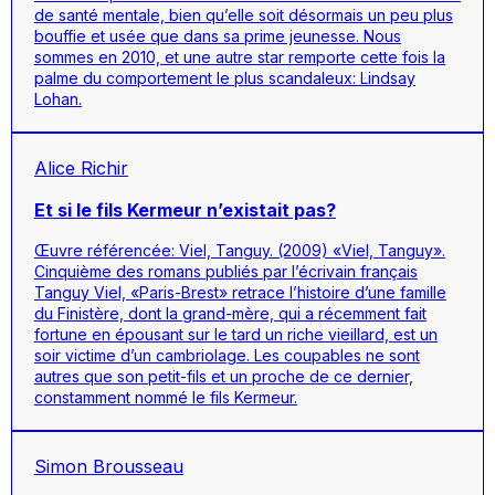
de santé mentale, bien qu’elle soit désormais un peu plus
bouffie et usée que dans sa prime jeunesse. Nous
sommes en 2010, et une autre star remporte cette fois la
palme du comportement le plus scandaleux: Lindsay
Lohan.
Alice Richir
Et si le fils Kermeur n’existait pas?
Œuvre référencée: Viel, Tanguy. (2009) «Viel, Tanguy».
Cinquième des romans publiés par l’écrivain français
Tanguy Viel, «Paris-Brest» retrace l’histoire d’une famille
du Finistère, dont la grand-mère, qui a récemment fait
fortune en épousant sur le tard un riche vieillard, est un
soir victime d’un cambriolage. Les coupables ne sont
autres que son petit-fils et un proche de ce dernier,
constamment nommé le fils Kermeur.
Simon Brousseau