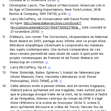
consulté le 21 novembre 2010).
↩︎
9
Christopher Lasch,
The Culture of Narcissism: American Life in
An Age of Diminishing Expectations
, New York/London, W.W.
Norton & Company, 1991 [1979], p.VXI.
↩︎
10
Larry McCaffery, «A Conversation with David Foster Wallace»,
En ligne:
http://www.dalkeyarchive.com/book/?
fa=customcontent&GCOI=15647100621780&…
(site consulté le
21 novembre 2010).
↩︎
11
D’ailleurs, son roman
The Corrections
, récipiendaire du National
Book Award en 2001, partage avec Infinite Jest ce projet d’une
littérature empathique s’évertuant à comprendre les malaises
des sujets contemporains. Une lecture comparative de ces
deux romans permettrait sans doute de saisir à quel point les
projets romanesques de Franzen et de Foster Wallace ont
beaucoup en commun.
↩︎
12
Larry McCaffery,
Op.cit
.
↩︎
13
Peter Sloterdijk,
Bulles. Sphères 1
, traduit de l’allemand par
Olivier Mannoni, Paris, Hachette Littératures (coll. Pluriel
Philosophie), 2002 [1998], p.59.
↩︎
14
Cette allusion invite à penser Infinite Jest en termes tragiques,
d’abord parce qu’
Hamlet
est une tragédie, mais surtout parce
que le passage évoqué traite de la mort, de la relation à l’autre
et de l’empathie, thèmes centraux du roman de DFW. Il s’agit
d’une référence à la scène du fossoyeur (Acte V, scène I),
alors qu’Hamlet découvre le crâne de Yorick, l’ancien fou du