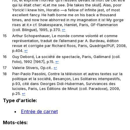
roi, et exprime l’horreur qu’il ressent devant la mort de cet être
qui lui était cher: «Let me see. [He takes the skull]. Alas, poor
Yorick! I knew him, Horatio —a fellow of infinite jest, of most
excellent fancy. He hath borne me on his back a thousand
times, and now how abhorred in my imagination it is! My gorge
rises at it.» cf. Shakespeare,
Hamlet
, Paris, GF-Flammarion
(coll. Bilingue), 1995, p.370.
↩︎
15
Arthur Schopenhauer,
Le monde comme volonté et comme
représentation
, traduit de l’allemand par A. Burdeau, édition
revue et corrigée par Richard Roos, Paris, Quadrige/PUF, 2008,
p.404.
↩︎
16
Guy Debord,
La société de spectacle
, Paris, Gallimard (coll.
Folio), 1992 [1967], p.15.
↩︎
17
Valerie Stivers,
Op.cit.
.
↩︎
18
Pier-Paolo Pasolini,
Contre la télévision et autres textes sur la
politique et la société
, Besançon, Les Solitaires intempestifs,
p.93, cité dans Georges Didi-Huberman,
Survivances des
lucioles
, Paris, Les Éditions de Minuit (coll. Paradoxe), 2009,
p.25.
↩︎
Type d'article:
Entrée de carnet
Mots-clés: