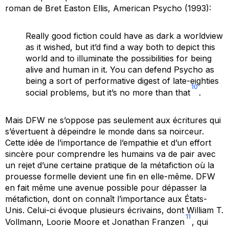
roman de Bret Easton Ellis,
American Psycho
(1993):
Really good fiction could have as dark a worldview
as it wished, but it’d find a way both to depict this
world and to illuminate the possibilities for being
alive and human in it. You can defend Psycho as
being a sort of performative digest of late-eighties
10
social problems, but it’s no more than that
.
Mais DFW ne s’oppose pas seulement aux écritures qui
s’évertuent à dépeindre le monde dans sa noirceur.
Cette idée de l’importance de l’empathie et d’un effort
sincère pour comprendre les humains va de pair avec
un rejet d’une certaine pratique de la métafiction où la
prouesse formelle devient une fin en elle-même. DFW
en fait même une avenue possible pour dépasser la
métafiction, dont on connaît l’importance aux États-
Unis. Celui-ci évoque plusieurs écrivains, dont William T.
11
Vollmann, Loorie Moore et Jonathan Franzen
, qui