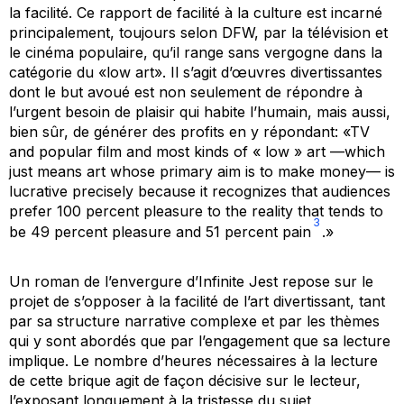
la facilité. Ce rapport de facilité à la culture est incarné
principalement, toujours selon DFW, par la télévision et
le cinéma populaire, qu’il range sans vergogne dans la
catégorie du «low art». Il s’agit d’œuvres divertissantes
dont le but avoué est non seulement de répondre à
l’urgent besoin de plaisir qui habite l’humain, mais aussi,
bien sûr, de générer des profits en y répondant: «TV
and popular film and most kinds of « low » art —which
just means art whose primary aim is to make money— is
lucrative precisely because it recognizes that audiences
prefer 100 percent pleasure to the reality that tends to
3
be 49 percent pleasure and 51 percent pain
.»
Un roman de l’envergure d’
Infinite Jest
repose sur le
projet de s’opposer à la facilité de l’art divertissant, tant
par sa structure narrative complexe et par les thèmes
qui y sont abordés que par l’engagement que sa lecture
implique. Le nombre d’heures nécessaires à la lecture
de cette brique agit de façon décisive sur le lecteur,
l’exposant longuement à la tristesse du sujet