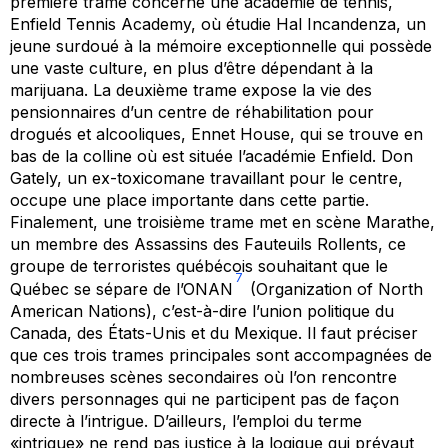
première trame concerne une académie de tennis,
Enfield Tennis Academy, où étudie Hal Incandenza, un
jeune surdoué à la mémoire exceptionnelle qui possède
une vaste culture, en plus d’être dépendant à la
marijuana. La deuxième trame expose la vie des
pensionnaires d’un centre de réhabilitation pour
drogués et alcooliques, Ennet House, qui se trouve en
bas de la colline où est située l’académie Enfield. Don
Gately, un ex-toxicomane travaillant pour le centre,
occupe une place importante dans cette partie.
Finalement, une troisième trame met en scène Marathe,
un membre des
Assassins des Fauteuils Rollents
, ce
groupe de terroristes québécois souhaitant que le
7
Québec se sépare de l’ONAN
(Organization of North
American Nations), c’est-à-dire l’union politique du
Canada, des États-Unis et du Mexique. Il faut préciser
que ces trois trames principales sont accompagnées de
nombreuses scènes secondaires où l’on rencontre
divers personnages qui ne participent pas de façon
directe à l’intrigue. D’ailleurs, l’emploi du terme
«intrigue» ne rend pas justice à la logique qui prévaut