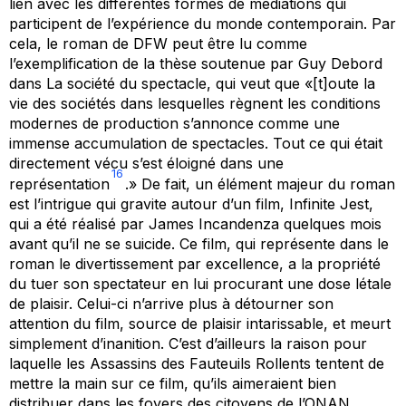
lien avec les différentes formes de médiations qui
participent de l’expérience du monde contemporain. Par
cela, le roman de DFW peut être lu comme
l’exemplification de la thèse soutenue par Guy Debord
dans
La société du spectacle
, qui veut que «[t]oute la
vie des sociétés dans lesquelles règnent les conditions
modernes de production s’annonce comme une
immense accumulation de spectacles. Tout ce qui était
directement vécu s’est éloigné dans une
16
représentation
.» De fait, un élément majeur du roman
est l’intrigue qui gravite autour d’un film,
Infinite Jest
,
qui a été réalisé par James Incandenza quelques mois
avant qu’il ne se suicide. Ce film, qui représente dans le
roman le divertissement par excellence, a la propriété
du tuer son spectateur en lui procurant une dose létale
de plaisir. Celui-ci n’arrive plus à détourner son
attention du film, source de plaisir intarissable, et meurt
simplement d’inanition. C’est d’ailleurs la raison pour
laquelle les
Assassins des Fauteuils Rollents
tentent de
mettre la main sur ce film, qu’ils aimeraient bien
distribuer dans les foyers des citoyens de l’ONAN.