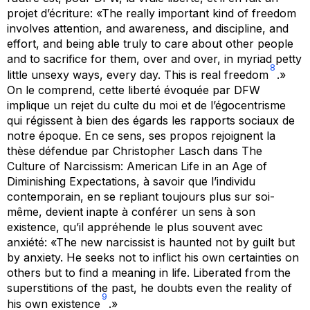
projet d’écriture: «The really important kind of freedom
involves attention, and awareness, and discipline, and
effort, and being able truly to care about other people
and to sacrifice for them, over and over, in myriad petty
8
little unsexy ways, every day. This is real freedom
.»
On le comprend, cette liberté évoquée par DFW
implique un rejet du culte du moi et de l’égocentrisme
qui régissent à bien des égards les rapports sociaux de
notre époque. En ce sens, ses propos rejoignent la
thèse défendue par Christopher Lasch dans
The
Culture of Narcissism: American Life in an Age of
Diminishing Expectations
, à savoir que l’individu
contemporain, en se repliant toujours plus sur soi-
même, devient inapte à conférer un sens à son
existence, qu’il appréhende le plus souvent avec
anxiété: «The new narcissist is haunted not by guilt but
by anxiety. He seeks not to inflict his own certainties on
others but to find a meaning in life. Liberated from the
superstitions of the past, he doubts even the reality of
9
his own existence
.»