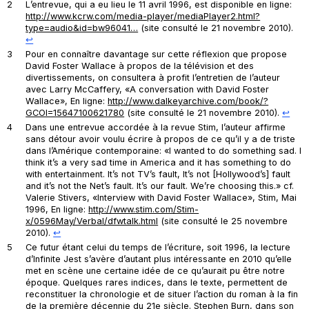
2
L’entrevue, qui a eu lieu le 11 avril 1996, est disponible en ligne:
http://www.kcrw.com/media-player/mediaPlayer2.html?
type=audio&id=bw96041…
(site consulté le 21 novembre 2010).
↩︎
3
Pour en connaître davantage sur cette réflexion que propose
David Foster Wallace à propos de la télévision et des
divertissements, on consultera à profit l’entretien de l’auteur
avec Larry McCaffery, «A conversation with David Foster
Wallace», En ligne:
http://www.dalkeyarchive.com/book/?
GCOI=15647100621780
(site consulté le 21 novembre 2010).
↩︎
4
Dans une entrevue accordée à la revue
Stim
, l’auteur affirme
sans détour avoir voulu écrire à propos de ce qu’il y a de triste
dans l’Amérique contemporaine: «I wanted to do something sad. I
think it’s a very sad time in America and it has something to do
with entertainment. It’s not TV’s fault, It’s not [Hollywood’s] fault
and it’s not the Net’s fault. It’s our fault. We’re choosing this.» cf.
Valerie Stivers, «Interview with David Foster Wallace»,
Stim
, Mai
1996, En ligne:
http://www.stim.com/Stim-
x/0596May/Verbal/dfwtalk.html
(site consulté le 25 novembre
2010).
↩︎
5
Ce futur étant celui du temps de l’écriture, soit 1996, la lecture
d’Infinite Jest s’avère d’autant plus intéressante en 2010 qu’elle
met en scène une certaine idée de ce qu’aurait pu être notre
époque. Quelques rares indices, dans le texte, permettent de
reconstituer la chronologie et de situer l’action du roman à la fin
de la première décennie du 21e siècle. Stephen Burn, dans son