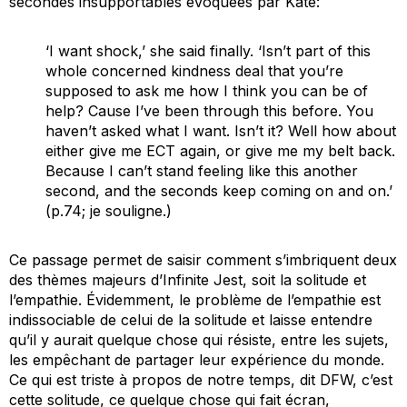
secondes insupportables évoquées par Kate:
‘I want shock,’ she said finally. ‘Isn’t part of this
whole concerned kindness deal that you’re
supposed to ask me how I think you can be of
help? Cause I’ve been through this before. You
haven’t asked what I want. Isn’t it? Well how about
either give me ECT again, or give me my belt back.
Because I can’t stand feeling like this another
second, and the seconds keep coming on and on
.’
(p.74; je souligne.)
Ce passage permet de saisir comment s’imbriquent deux
des thèmes majeurs d’
Infinite Jest
, soit la solitude et
l’empathie. Évidemment, le problème de l’empathie est
indissociable de celui de la solitude et laisse entendre
qu’il y aurait quelque chose qui résiste, entre les sujets,
les empêchant de partager leur expérience du monde.
Ce qui est triste à propos de notre temps, dit DFW, c’est
cette solitude, ce quelque chose qui fait écran,