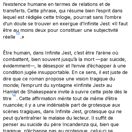
l’existence humaine en termes de relations et de
transferts. Cette phrase, qui résume bien l’esprit dans
lequel est rédigée cette trilogie, pourrait sans l’ombre
d’un doute se trouver en exergue d’
Infinite Jest
: «Il faut
être au moins deux pour constituer une subjectivité
13
réelle
.»
Être humain, dans
Infinite Jest
, c’est être l’arène où
combattent, bien souvent jusqu’à la mort —par suicide,
évidemment—, le désespoir et l’envie d’échapper à une
condition jugée insupportable. En ce sens, il est juste de
dire que ce roman propose une vision tragique du
monde; l’emprunt du syntagme «Infinite Jest» au
Hamlet
de Shakespeare invite à suivre cette piste dès le
14
titre
. Cette affirmation mérite tout de même d’être
nuancée; il y a une indéniable part de grotesque aux
scènes tragiques, dans
Infinite Jest
, grotesque qui ne
peut qu’entraîner le malaise du lecteur. Il suffit de
penser au suicide du père Incandenza qui, bien que
tragique, n’échappe pas au grotesque, celui-ci se