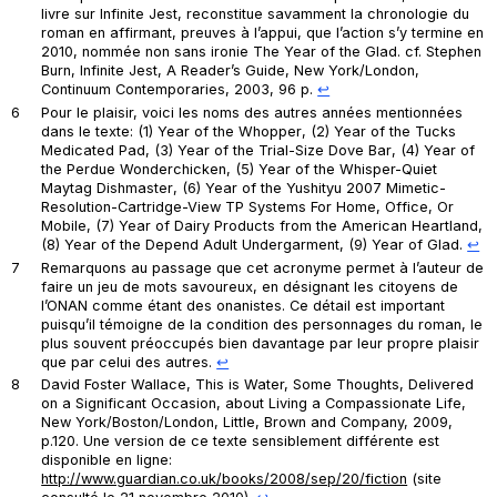
livre sur
Infinite Jest
, reconstitue savamment la chronologie du
roman en affirmant, preuves à l’appui, que l’action s’y termine en
2010, nommée non sans ironie
The Year of the Glad
. cf. Stephen
Burn,
Infinite Jest, A Reader’s Guide
, New York/London,
Continuum Contemporaries, 2003, 96 p.
↩︎
6
Pour le plaisir, voici les noms des autres années mentionnées
dans le texte: (1)
Year of the Whopper
, (2)
Year of the Tucks
Medicated Pad
, (3)
Year of the Trial-Size Dove Bar
, (4)
Year of
the Perdue Wonderchicken
, (5)
Year of the Whisper-Quiet
Maytag Dishmaster
, (6)
Year of the Yushityu 2007 Mimetic-
Resolution-Cartridge-View TP Systems For Home, Office, Or
Mobile
, (7)
Year of Dairy Products from the American Heartland
,
(8)
Year of the Depend Adult Undergarment
, (9)
Year of Glad
.
↩︎
7
Remarquons au passage que cet acronyme permet à l’auteur de
faire un jeu de mots savoureux, en désignant les citoyens de
l’ONAN comme étant des onanistes. Ce détail est important
puisqu’il témoigne de la condition des personnages du roman, le
plus souvent préoccupés bien davantage par leur propre plaisir
que par celui des autres.
↩︎
8
David Foster Wallace,
This is Water, Some Thoughts, Delivered
on a Significant Occasion, about Living a Compassionate Life
,
New York/Boston/London, Little, Brown and Company, 2009,
p.120. Une version de ce texte sensiblement différente est
disponible en ligne:
http://www.guardian.co.uk/books/2008/sep/20/fiction
(site