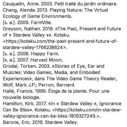
Cauquelin, Anne. 2003.
Petit traité du jardin ordinaire.
Chang, Alenda. 2013.
Playing Nature: The Virtual
Ecology of Game Environments.
[s. a.]. 2009.
FarmVille.
Greyson, Nathan. 2016. «The Past, Present and Future
of « Stardew Valley »».
Kotaku.
<https://kotaku.com/the-past-present-and-future-of-
stardew-valley-1766238624>.
[s. a.]. 2008.
Happy Farm.
[s. a.]. 2007.
Harvest Moon.
Grodal, Torben. 2003. «Stories of Eye, Ear and
Muscles: Video Games, Media, and Embodied
Experiences», dans
The Video Game Theory Reader
,
Wolf, Mark J.P.; Perron, Bernard.
Hallé, Francis. 1999.
Éloge de la plante. Pour une
nouvelle biologie.
Hamilton, Kirk. 2017. «In « Stardew Valley », Ignorance
Can Be Bliss».
Kotaku.
<https://kotaku.com/in-stardew-
valley-ignorance-can-be-bliss-1819327249.>.
Barone, Eric. 2016.
Stardew Valley.