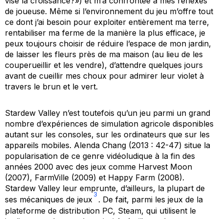
vise la croissance?») et m’a confrontée à mes réflexes
de joueuse. Même si l’environnement du jeu m’offre tout
ce dont j’ai besoin pour exploiter entièrement ma terre,
rentabiliser ma ferme de la manière la plus efficace, je
peux toujours choisir de réduire l’espace de mon jardin,
de laisser les fleurs près de ma maison (au lieu de les
couperueillir et les vendre), d’attendre quelques jours
avant de cueillir mes choux pour admirer leur violet à
travers le brun et le vert.
Stardew Valley
n’est toutefois qu’un jeu parmi un grand
nombre d’expériences de simulation agricole disponibles
autant sur les consoles, sur les ordinateurs que sur les
appareils mobiles. Alenda Chang (2013 : 42-47) situe la
popularisation de ce genre vidéoludique à la fin des
années 2000 avec des jeux comme
Harvest Moon
(2007),
FarmVille
(2009) et
Happy Farm
(2008).
Stardew Valley
leur emprunte, d’ailleurs, la plupart de
3
ses mécaniques de jeux
. De fait, parmi les jeux de la
plateforme de distribution PC,
Steam
, qui utilisent le