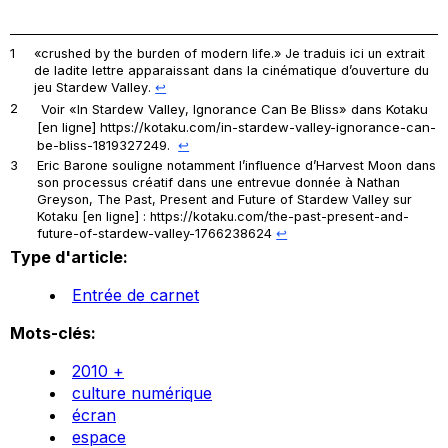
1
«
crushed by the burden of modern life.
» Je traduis ici un extrait
de ladite lettre apparaissant dans la cinématique d’ouverture du
jeu
Stardew Valley
.
↩︎
2
Voir «In
Stardew Valley
, Ignorance Can Be Bliss» dans
Kotaku
[en ligne] https://kotaku.com/in-stardew-valley-ignorance-can-
be-bliss-1819327249.
↩︎
3
Eric Barone souligne notamment l’influence d’
Harvest Moon
dans
son processus créatif dans une entrevue donnée à Nathan
Greyson, The Past, Present and Future of
Stardew Valley
sur
Kotaku
[en ligne] : https://kotaku.com/the-past-present-and-
future-of-stardew-valley-1766238624
↩︎
Type d'article:
Entrée de carnet
Mots-clés:
2010 +
culture numérique
écran
espace