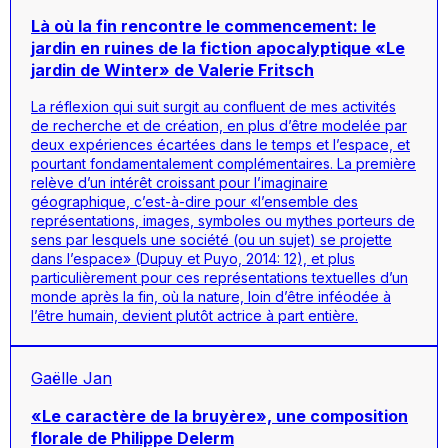
Là où la fin rencontre le commencement: le
jardin en ruines de la fiction apocalyptique «Le
jardin de Winter» de Valerie Fritsch
La réflexion qui suit surgit au confluent de mes activités
de recherche et de création, en plus d’être modelée par
deux expériences écartées dans le temps et l’espace, et
pourtant fondamentalement complémentaires. La première
relève d’un intérêt croissant pour l’imaginaire
géographique, c’est-à-dire pour «l’ensemble des
représentations, images, symboles ou mythes porteurs de
sens par lesquels une société (ou un sujet) se projette
dans l’espace» (Dupuy et Puyo, 2014: 12), et plus
particulièrement pour ces représentations textuelles d’un
monde après la fin, où la nature, loin d’être inféodée à
l’être humain, devient plutôt actrice à part entière.
Gaëlle Jan
«Le caractère de la bruyère», une composition
florale de Philippe Delerm