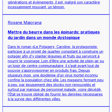
générations et évènements, il est, malgré son caractère
incessamment mouvant, un témoin.
Roxane Maiorana
Mettre du beurre dans les épinards: pratiques
du jardin dans un monde dystopique
Dans le roman «Le Potager», Caroline, la protagoniste,
participe à un projet de quartier consistant à construire un
potager afin d’y planter légumes et fruits qui serviront à
nourrir le voisinage. Loin d’être une activité de plein-air ou
un loisir de centre communautaire, il s’agit avant tout de
pouvoir s’approvisionner en produits frais. Depuis
plusieurs mois, une épidémie d’un virus mortel inconnu
confine la population chez elle. Les magasins fermant peu
à peu, par épuisement des stocks non renouvelés et
surtout par manque de personnel malade, voire décédé,
l’État se trouve obligé de fournir les denrées nécessaires
à la survie des différentes villes.