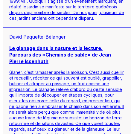
1999: vii). Quoiqu’il s’agisse d’un événement marquant, en
réalité le jardin se manifeste sur le territoire québécois
depuis déjà nombre de siècles. De nos jours, plusieurs de
ces jardins anciens ont cependant disparu.
David Paquette-Bélanger
Le glanage dans la nature et la lecture.
Parcours des «Chemins de sable» de Jean-
Pierre Issenhuth
Glaner, c’est ramasser après la moisson. C’est aussi cueillir
et recueillir, récolter ce qui souvent est oublié, grappiller,
butiner et attraper au passage, un fruit comme une
impression. Le glanage relève d’abord du geste sensible
qu’il importe de découper en étapes cycliques, pour
mieux les observer: celle du regard, en premier lieu, qui
ne gagne rien à embrasser le champ dans son entièreté. Il
ne serait alors perçu que comme immensité vide où plus
aucune trace de légume ne subsiste: un horizon de terre
retournée et de sillons dévastés. Ce que voient tous les
regards, sauf ceux du glaneur et de la glaneuse. Le leur