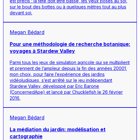
est précis : la tête doit être basse, les yeux posés au sol,
sur le bout des bottes ou à quelques mètres tout au plus
devant soi.
Megan Bédard
Pour une méthodologie de recherche botanique:
voyages à Stardew Valley
Parmi tous les jeux de simulation agricole qui se multiplient
et prennent de l’ampleur depuis la fin des années 20001,
mon choix, pour faire l’expérience des jardins
vidéoludiques, s’est arrêté sur le jeu indépendant
Stardew Valley, développé par Eric Barone
(ConcernedApe) et lancé par Chucklefish le 26 février
2016.
Megan Bédard
La médiation du jardin: modélisation et
cartographie