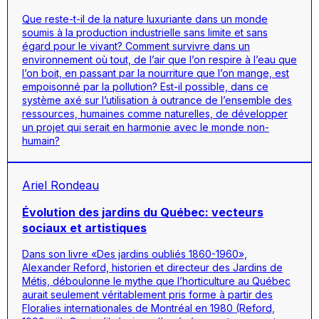
Que reste-t-il de la nature luxuriante dans un monde
soumis à la production industrielle sans limite et sans
égard pour le vivant? Comment survivre dans un
environnement où tout, de l’air que l’on respire à l’eau que
l’on boit, en passant par la nourriture que l’on mange, est
empoisonné par la pollution? Est-il possible, dans ce
système axé sur l’utilisation à outrance de l’ensemble des
ressources, humaines comme naturelles, de développer
un projet qui serait en harmonie avec le monde non-
humain?
Ariel Rondeau
Évolution des jardins du Québec: vecteurs
sociaux et artistiques
Dans son livre «Des jardins oubliés 1860-1960»,
Alexander Reford, historien et directeur des Jardins de
Métis, déboulonne le mythe que l’horticulture au Québec
aurait seulement véritablement pris forme à partir des
Floralies internationales de Montréal en 1980 (Reford,