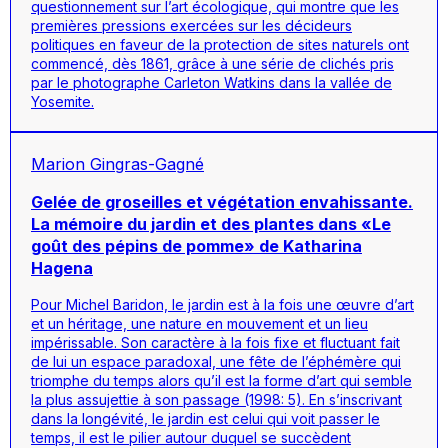
questionnement sur l’art écologique, qui montre que les
premières pressions exercées sur les décideurs
politiques en faveur de la protection de sites naturels ont
commencé, dès 1861, grâce à une série de clichés pris
par le photographe Carleton Watkins dans la vallée de
Yosemite.
Marion Gingras-Gagné
Gelée de groseilles et végétation envahissante.
La mémoire du jardin et des plantes dans «Le
goût des pépins de pomme» de Katharina
Hagena
Pour Michel Baridon, le jardin est à la fois une œuvre d’art
et un héritage, une nature en mouvement et un lieu
impérissable. Son caractère à la fois fixe et fluctuant fait
de lui un espace paradoxal, une fête de l’éphémère qui
triomphe du temps alors qu’il est la forme d’art qui semble
la plus assujettie à son passage (1998: 5). En s’inscrivant
dans la longévité, le jardin est celui qui voit passer le
temps, il est le pilier autour duquel se succèdent