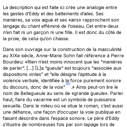
La description qui est faite ici crée une analogie entre
les gestes d’Eddy et des battements d’ailes. Ses
manières, sa voix aiguë et ses «airs» rapprochent son
langage du chant efféminé de l’oiseau. Cet entre-deux
n’en fait ni un garçon ni une fille. Il est donc du côté de
la proie, de celui qu’on chasse.
Dans son ouvrage sur la construction de la masculinité
au XIXe siècle, Anne-Marie Sohn fait référence à Pierre
Bourdieu: «Rien n’est moins innocent que les “manières
de parler”. […] [L]a “gueule” est toujours “associée aux
dispositions viriles” et “elle désigne l’aptitude à la
violence verbale, identifiée à la force purement
sonore
40
du discours, donc de la voix”
.» Ainsi peut-on lire le
nom de Bellegueule au sens de «grande gueule». Parler
haut, faire du vacarme est un symbole de puissance
sexuelle. Dans le milieu où se situe le roman, c’est aussi
une défiance, une façon d’occuper la voie publique en
faisant désordre dans l’espace sonore. Le père d’Eddy
s’illustre de nombreuses fois par son tapage lors de