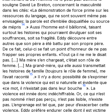
souligne David Le Breton, concernant la masculinité
dans les cités: «La démonstration de force prime sur les
ressources du langage, qui ne sont souvent même pas
envisagées: la parole est d’emblée disqualifiée ou source
14
de mépris
.» Aussi l’homme est-il bâillonné, taisant
surtout les histoires qui pourraient divulguer soit ses
souffrances, soit sa fragilité. Eddy découvre entre
autres que son père a été battu par son propre père.
De ce fait, celui-ci se fait un point d’honneur de ne pas
frapper ses propres enfants. «Tout ça il ne me le disait
pas. […] Ma mère s’en chargeait, c’était son rôle de
femme. […] Ma grand-mère, qui elle aussi transmettait
les histoires de famille (toujours le rôle de femme), me
15
l’avait raconté
.» Il n’y a donc possibilité de s’exprimer
que dans la violence qui est si naturelle et évidente que
16
«ce mot, il n’existait pas dans leur bouche
». La
violence est innée donc indéchiffrable. Or, ce qui n’est
pas nommé n’est pas perçu, n’est pas lisible, n’existe
pas. L’engrenage est tel que, par peur d’exacerber cette
violence, Eddy préfère endurer celle dont il est victime