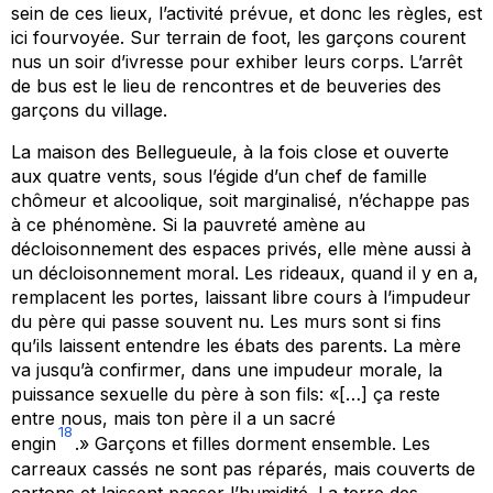
sein de ces lieux, l’activité prévue, et donc les règles, est
ici fourvoyée. Sur terrain de foot, les garçons courent
nus un soir d’ivresse pour exhiber leurs corps. L’arrêt
de bus est le lieu de rencontres et de beuveries des
garçons du village.
La maison des Bellegueule, à la fois close et ouverte
aux quatre vents, sous l’égide d’un chef de famille
chômeur et alcoolique, soit marginalisé, n’échappe pas
à ce phénomène. Si la pauvreté amène au
décloisonnement des espaces privés, elle mène aussi à
un décloisonnement moral. Les rideaux, quand il y en a,
remplacent les portes, laissant libre cours à l’impudeur
du père qui passe souvent nu. Les murs sont si fins
qu’ils laissent entendre les ébats des parents. La mère
va jusqu’à confirmer, dans une impudeur morale, la
puissance sexuelle du père à son fils: «[…] ça reste
entre nous, mais ton père il a un sacré
18
engin
.» Garçons et filles dorment ensemble. Les
carreaux cassés ne sont pas réparés, mais couverts de
cartons et laissent passer l’humidité. La terre des