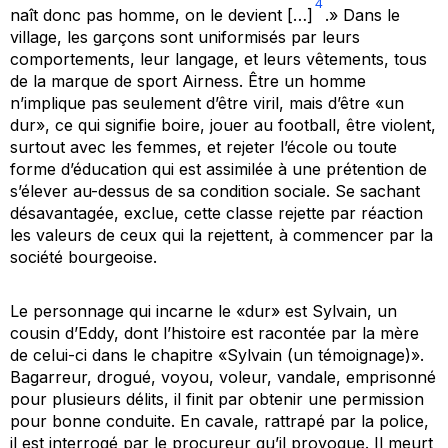
4
naît donc pas homme, on le devient […]
.» Dans le
village, les garçons sont uniformisés par leurs
comportements, leur langage, et leurs vêtements, tous
de la marque de sport Airness. Être un homme
n’implique pas seulement d’être viril, mais d’être «un
dur», ce qui signifie boire, jouer au football, être violent,
surtout avec les femmes, et rejeter l’école ou toute
forme d’éducation qui est assimilée à une prétention de
s’élever au-dessus de sa condition sociale. Se sachant
désavantagée, exclue, cette classe rejette par réaction
les valeurs de ceux qui la rejettent, à commencer par la
société bourgeoise.
Le personnage qui incarne le «dur» est Sylvain, un
cousin d’Eddy, dont l’histoire est racontée par la mère
de celui-ci dans le chapitre «Sylvain (un témoignage)».
Bagarreur, drogué, voyou, voleur, vandale, emprisonné
pour plusieurs délits, il finit par obtenir une permission
pour bonne conduite. En cavale, rattrapé par la police,
il est interrogé par le procureur qu’il provoque. Il meurt