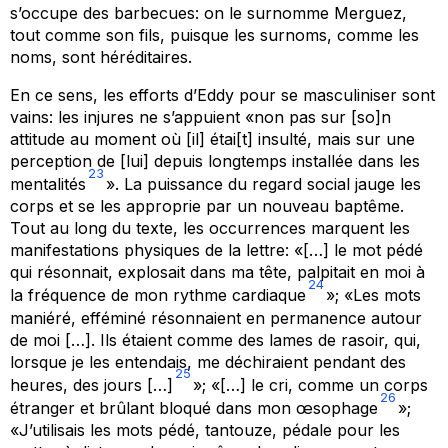
s’occupe des barbecues: on le surnomme
Merguez
,
tout comme son fils, puisque les surnoms, comme les
noms, sont héréditaires.
En ce sens, les efforts d’Eddy pour se masculiniser sont
vains: les injures ne s’appuient «non pas sur [so]n
attitude au moment où [il] étai[t] insulté, mais sur une
perception de [lui] depuis longtemps installée dans les
23
mentalités
». La puissance du regard social jauge les
corps et se les approprie par un nouveau baptême.
Tout au long du texte, les occurrences marquent les
manifestations physiques de la lettre: «[…] le mot
pédé
qui résonnait, explosait dans ma tête, palpitait en moi à
24
la fréquence de mon rythme cardiaque
»; «Les mots
maniéré
,
efféminé
résonnaient en permanence autour
de moi […]. Ils étaient comme des lames de rasoir, qui,
lorsque je les entendais, me déchiraient pendant des
25
heures, des jours […]
»; «[…] le cri, comme un corps
26
étranger et brûlant bloqué dans mon œsophage
»;
«J’utilisais les mots
pédé, tantouze, pédale
pour les