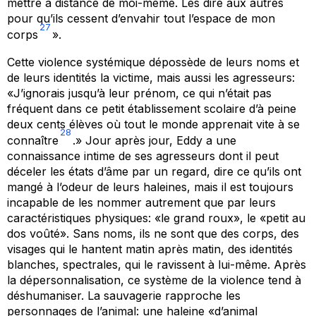
mettre à distance de moi-même. Les dire aux autres
pour qu’ils cessent d’envahir tout l’espace de mon
27
corps
».
Cette violence systémique dépossède de leurs noms et
de leurs identités la victime, mais aussi les agresseurs:
«J’ignorais jusqu’à leur prénom, ce qui n’était pas
fréquent dans ce petit établissement scolaire d’à peine
deux cents élèves où tout le monde apprenait vite à se
28
connaître
.» Jour après jour, Eddy a une
connaissance intime de ses agresseurs dont il peut
déceler les états d’âme par un regard, dire ce qu’ils ont
mangé à l’odeur de leurs haleines, mais il est toujours
incapable de les nommer autrement que par leurs
caractéristiques physiques: «le grand roux», le «petit au
dos voûté». Sans noms, ils ne sont que des corps, des
visages qui le hantent matin après matin, des identités
blanches, spectrales, qui le ravissent à lui-même. Après
la dépersonnalisation, ce système de la violence tend à
déshumaniser. La sauvagerie rapproche les
personnages de l’animal: une haleine «d’animal