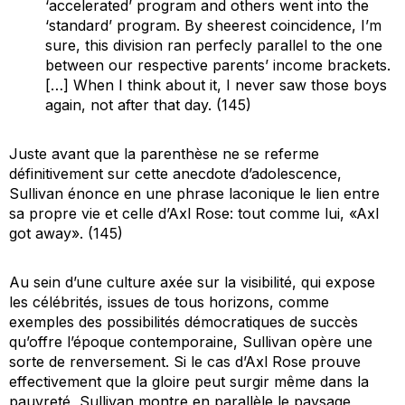
‘accelerated’ program and others went into the
‘standard’ program. By sheerest coincidence, I’m
sure, this division ran perfecly parallel to the one
between our respective parents’ income brackets.
[…] When I think about it, I never saw those boys
again, not after that day. (145)
Juste avant que la parenthèse ne se referme
définitivement sur cette anecdote d’adolescence,
Sullivan énonce en une phrase laconique le lien entre
sa propre vie et celle d’Axl Rose: tout comme lui, «Axl
got away». (145)
Au sein d’une culture axée sur la visibilité, qui expose
les célébrités, issues de tous horizons, comme
exemples des possibilités démocratiques de succès
qu’offre l’époque contemporaine, Sullivan opère une
sorte de renversement. Si le cas d’Axl Rose prouve
effectivement que la gloire peut surgir même dans la
pauvreté, Sullivan montre en parallèle le paysage