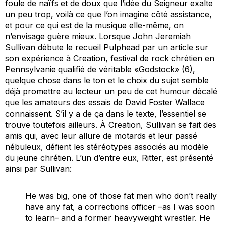
foule de naïfs et de doux que l’idée du Seigneur exalte
un peu trop, voilà ce que l’on imagine côté assistance,
et pour ce qui est de la musique elle-même, on
n’envisage guère mieux. Lorsque John Jeremiah
Sullivan débute le recueil
Pulphead
par un article sur
son expérience à Creation, festival de rock chrétien en
Pennsylvanie qualifié de véritable «Godstock» (6),
quelque chose dans le ton et le choix du sujet semble
déjà promettre au lecteur un peu de cet humour décalé
que les amateurs des essais de David Foster Wallace
connaissent. S’il y a de ça dans le texte, l’essentiel se
trouve toutefois ailleurs. À Creation, Sullivan se fait des
amis qui, avec leur allure de motards et leur passé
nébuleux, défient les stéréotypes associés au modèle
du jeune chrétien. L’un d’entre eux, Ritter, est présenté
ainsi par Sullivan:
He was big, one of those fat men who don’t really
have any fat, a corrections officer –as I was soon
to learn– and a former heavyweight wrestler. He