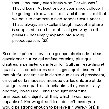
that. How many even knew who Darwin was?
They’d learn. At least once a year since college, I’ll
be getting to know someone, and it comes out that
we have in common a high school ‘Jesus phase.’
That’s always an excellent laugh. Except a phase
is supposed to end – or at least give way to other
phases – not simply expand into a long
preoccupation. (32)
Si cette expérience avec un groupe chrétien le fait se
questionner sur ce qui amène certains, plus que
d’autres, à persister dans leur foi, Sullivan reste discret
quant à ses conclusions sur les gens qu’il observe. Il
met plutôt l’accent sur la dignité que ceux-ci possèdent,
en dépit de la mauvaise musique qui les entoure et de
leur ignorance parfois stupéfiante: «they were crazy,
and they loved God – and I thought about the
unimpeachable dignity of that, which I was never
capable of. Knowing it isn’t true doesn’t mean you
would be strong enough to believe if it were.» (41) Il