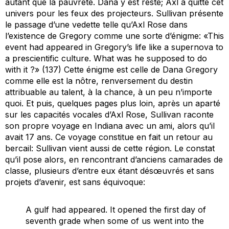
autant que la pauvreté. Dana y est resté; Axl a quitté cet
univers pour les feux des projecteurs. Sullivan présente
le passage d’une vedette telle qu’Axl Rose dans
l’existence de Gregory comme une sorte d’énigme: «This
event had appeared in Gregory’s life like a supernova to
a prescientific culture. What was he supposed to do
with it ?» (137) Cette énigme est celle de Dana Gregory
comme elle est la nôtre, renversement du destin
attribuable au talent, à la chance, à un peu n’importe
quoi. Et puis, quelques pages plus loin, après un aparté
sur les capacités vocales d’Axl Rose, Sullivan raconte
son propre voyage en Indiana avec un ami, alors qu’il
avait 17 ans. Ce voyage constitue en fait un retour au
bercail: Sullivan vient aussi de cette région. Le constat
qu’il pose alors, en rencontrant d’anciens camarades de
classe, plusieurs d’entre eux étant désœuvrés et sans
projets d’avenir, est sans équivoque:
A gulf had appeared. It opened the first day of
seventh grade when some of us went into the