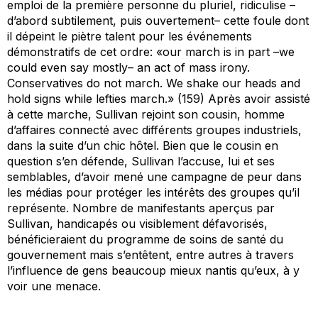
emploi de la première personne du pluriel, ridiculise –
d’abord subtilement, puis ouvertement– cette foule dont
il dépeint le piètre talent pour les événements
démonstratifs de cet ordre: «our march is in part –we
could even say mostly– an act of mass irony.
Conservatives do not march. We shake our heads and
hold signs while lefties march.» (159) Après avoir assisté
à cette marche, Sullivan rejoint son cousin, homme
d’affaires connecté avec différents groupes industriels,
dans la suite d’un chic hôtel. Bien que le cousin en
question s’en défende, Sullivan l’accuse, lui et ses
semblables, d’avoir mené une campagne de peur dans
les médias pour protéger les intérêts des groupes qu’il
représente. Nombre de manifestants aperçus par
Sullivan, handicapés ou visiblement défavorisés,
bénéficieraient du programme de soins de santé du
gouvernement mais s’entêtent, entre autres à travers
l’influence de gens beaucoup mieux nantis qu’eux, à y
voir une menace.