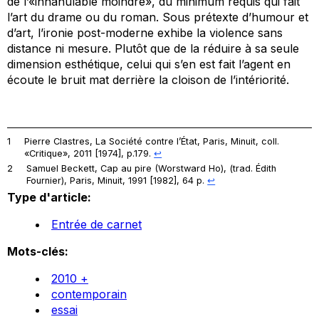
de l’«innanulable moindre», du minimum requis qui fait
l’art du drame ou du roman. Sous prétexte d’humour et
d’art, l’ironie post-moderne exhibe la violence sans
distance ni mesure. Plutôt que de la réduire à sa seule
dimension esthétique, celui qui s’en est fait l’agent en
écoute le bruit mat derrière la cloison de l’intériorité.
1
Pierre Clastres,
La Société contre l’État
, Paris, Minuit, coll.
«Critique», 2011 [1974], p.179.
↩︎
2
Samuel Beckett,
Cap au pire
(Worstward Ho), (trad. Édith
Fournier), Paris, Minuit, 1991 [1982], 64 p.
↩︎
Type d'article:
Entrée de carnet
Mots-clés:
2010 +
contemporain
essai