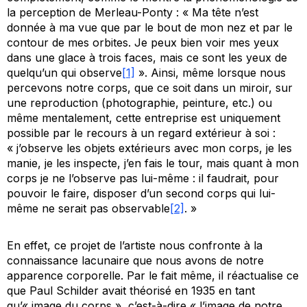
la perception de Merleau-Ponty : « Ma tête n’est
donnée à ma vue que par le bout de mon nez et par le
contour de mes orbites. Je peux bien voir mes yeux
dans une glace à trois faces, mais ce sont les yeux de
quelqu’un qui observe
[1]
». Ainsi, même lorsque nous
percevons notre corps, que ce soit dans un miroir, sur
une reproduction (photographie, peinture, etc.) ou
même mentalement, cette entreprise est uniquement
possible par le recours à un regard extérieur à soi :
« j’observe les objets extérieurs avec mon corps, je les
manie, je les inspecte, j’en fais le tour, mais quant à mon
corps je ne l’observe pas lui-même : il faudrait, pour
pouvoir le faire, disposer d’un second corps qui lui-
même ne serait pas observable
[2]
. »
En effet, ce projet de l’artiste nous confronte à la
connaissance lacunaire que nous avons de notre
apparence corporelle. Par le fait même, il réactualise ce
que Paul Schilder avait théorisé en 1935 en tant
qu’« image du corps », c’est-à-dire « l’image de notre