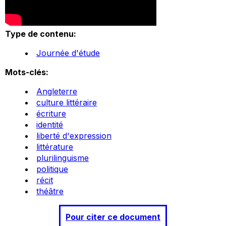
Type de contenu:
Journée d'étude
Mots-clés:
Angleterre
culture littéraire
écriture
identité
liberté d'expression
littérature
plurilinguisme
politique
récit
théâtre
Pour citer ce document