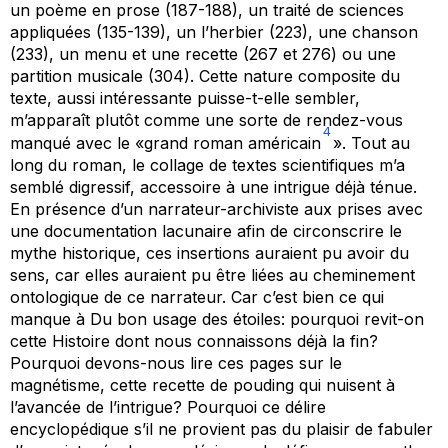
un poème en prose (187-188), un traité de sciences
appliquées (135-139), un l’herbier (223), une chanson
(233), un menu et une recette (267 et 276) ou une
partition musicale (304). Cette nature composite du
texte, aussi intéressante puisse-t-elle sembler,
m’apparaît plutôt comme une sorte de rendez-vous
4
manqué avec le «grand roman américain
». Tout au
long du roman, le collage de textes scientifiques m’a
semblé digressif, accessoire à une intrigue déjà ténue.
En présence d’un narrateur-archiviste aux prises avec
une documentation lacunaire afin de circonscrire le
mythe historique, ces insertions auraient pu avoir du
sens, car elles auraient pu être liées au cheminement
ontologique de ce narrateur. Car c’est bien ce qui
manque à
Du bon usage des étoiles
: pourquoi revit-on
cette Histoire dont nous connaissons déjà la fin?
Pourquoi devons-nous lire ces pages sur le
magnétisme, cette recette de pouding qui nuisent à
l’avancée de l’intrigue? Pourquoi ce délire
encyclopédique s’il ne provient pas du plaisir de fabuler