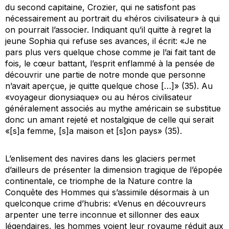
du second capitaine, Crozier, qui ne satisfont pas
nécessairement au portrait du «héros civilisateur» à qui
on pourrait l’associer. Indiquant qu’il quitte à regret la
jeune Sophia qui refuse ses avances, il écrit: «Je ne
pars plus vers quelque chose comme je l’ai fait tant de
fois, le cœur battant, l’esprit enflammé à la pensée de
découvrir une partie de notre monde que personne
n’avait aperçue, je quitte quelque chose […]» (35). Au
«voyageur dionysiaque» ou au héros civilisateur
généralement associés au mythe américain se substitue
donc un amant rejeté et nostalgique de celle qui serait
«[s]a femme, [s]a maison et [s]on pays» (35).
L’enlisement des navires dans les glaciers permet
d’ailleurs de présenter la dimension tragique de l’épopée
continentale, ce triomphe de la Nature contre la
Conquête des Hommes qui s’assimile désormais à un
quelconque crime d’
hubris
: «Venus en découvreurs
arpenter une terre inconnue et sillonner des eaux
légendaires, les hommes voient leur royaume réduit aux