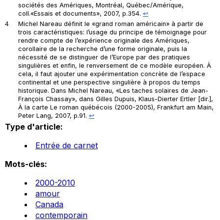
sociétés des Amériques
, Montréal, Québec/Amérique,
coll.«Essais et documents», 2007, p.354.
↩︎
4
Michel Nareau définit le «grand roman américain» à partir de
trois caractéristiques: l’usage du principe de témoignage pour
rendre compte de l’expérience originale des Amériques,
corollaire de la recherche d’une forme originale, puis la
nécessité de se distinguer de l’Europe par des pratiques
singulières et enfin, le renversement de ce modèle européen. À
cela, il faut ajouter une expérimentation concrète de l’espace
continental et une perspective singulière à propos du temps
historique. Dans Michel Nareau, «Les taches solaires de Jean-
François Chassay», dans Gilles Dupuis, Klaus-Dierter Ertler [dir.],
À la carte Le roman québécois (2000-2005)
, Frankfurt am Main,
Peter Lang, 2007, p.91.
↩︎
Type d'article:
Entrée de carnet
Mots-clés:
2000-2010
amour
Canada
contemporain