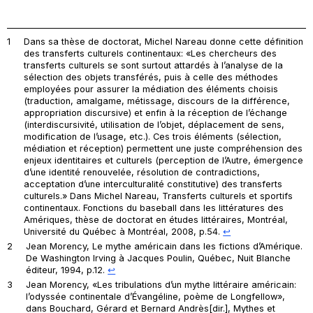
1
Dans sa thèse de doctorat, Michel Nareau donne cette définition
des transferts culturels continentaux: «Les chercheurs des
transferts culturels se sont surtout attardés à l’analyse de la
sélection des objets transférés, puis à celle des méthodes
employées pour assurer la médiation des éléments choisis
(traduction, amalgame, métissage, discours de la différence,
appropriation discursive) et enfin à la réception de l’échange
(interdiscursivité, utilisation de l’objet, déplacement de sens,
modification de l’usage, etc.). Ces trois éléments (sélection,
médiation et réception) permettent une juste compréhension des
enjeux identitaires et culturels (perception de l’Autre, émergence
d’une identité renouvelée, résolution de contradictions,
acceptation d’une interculturalité constitutive) des transferts
culturels.» Dans Michel Nareau,
Transferts culturels et sportifs
continentaux. Fonctions du baseball dans les littératures des
Amériques
, thèse de doctorat en études littéraires, Montréal,
Université du Québec à Montréal, 2008, p.54.
↩︎
2
Jean Morency,
Le mythe américain dans les fictions d’Amérique.
De Washington Irving à Jacques Poulin
, Québec, Nuit Blanche
éditeur, 1994, p.12.
↩︎
3
Jean Morency, «Les tribulations d’un mythe littéraire américain:
l’odyssée continentale d’Évangéline, poème de Longfellow»,
dans Bouchard, Gérard et Bernard Andrès[dir.],
Mythes et