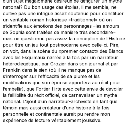
d’un sujet mégalomane désireux de défigurer un mythe
national?
Du bon usage des étoiles
, il me semble, ne
cultive pas une intrigue assez soutenue pour constituer
un véritable roman historique «traditionnel» où on
s’identifie aux émotions des personnages –les amours
de Sophia sont traitées de manière très secondaire−
mais ne questionne pas assez la conception de l’Histoire
pour être un
jeu
tout postmoderne avec celle-ci. Pire,
on voit, dans la scène du «premier contact» des Blancs
avec les Esquimaux narrée à la fois par un narrateur
hétérodiégétique, par Crozier dans son journal et par
Franklin dans le sien (où il ne manque pas de
s’interroger sur l’efficacité de sa plume et les
modifications que son épouse apportera au récit pour
l’embellir), que Fortier flirte avec cette envie de dévoiler
la faillibilité du récit officiel, de carnavaliser un mythe
national. L’ajout d’un narrateur-archiviste en tant que
témoin mais aussi
créateur
d’une histoire à la fois
personnelle et continentale aurait pu rendre mon
expérience de lecture véritablement jouissive.