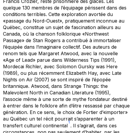
Francis Crozier, reste prisonnière des glaces. Les
quelque 130 membres de l’équipage périssent dans des
conditions terribles. Cette exploration avortée du
«passage du Nord-Ouest», pratiquement inconnue au
Québec, constitue un sujet de fascination ailleurs au
Canada, où la chanson folklorique «Northwest
Passage» de Stan Rogers a contribué à immortaliser
l’équipée dans l’imaginaire collectif. Des auteurs de
renom tels que Margaret Atwood, avec la nouvelle
«Age of Lead» parue dans
Wilderness Tips
(1991),
Mordecai Richler, avec
Solomon Gursky was Here
(1989), ou plus récemment Elizabeth Hay, avec
Late
Nights on Air
(2007) se sont inspiré de l’épopée
britannique. Atwood, dans
Strange Things: the
Malevolent North in Canadian Literature
(1995),
l’associe même à une sorte de mythe fondateur destiné
à entrer dans le folklore afin d’être ressassé par chaque
génération. En ce sens, le choix de Fortier d’«importer»
au Québec un tel récit pourrait s’apparenter à un
1
transfert culturel continental
. Il s’agirait, dans ces
circonstances, non pas seulement d’habiter, par les