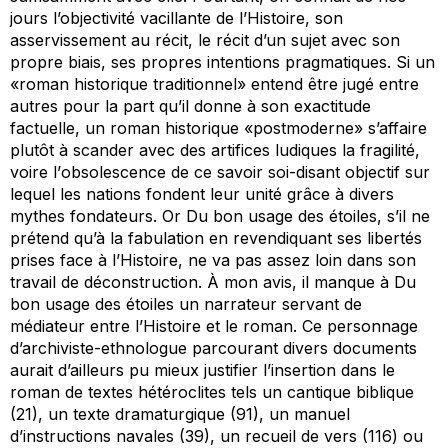
jours l’objectivité vacillante de l’Histoire, son
asservissement au
récit
, le récit d’un sujet avec son
propre biais, ses propres intentions pragmatiques. Si un
«roman historique traditionnel» entend être jugé entre
autres pour la part qu’il donne à son exactitude
factuelle, un roman historique «postmoderne» s’affaire
plutôt à scander avec des artifices ludiques la
fragilité
,
voire l’
obsolescence
de ce savoir soi-disant objectif sur
lequel les nations fondent leur unité grâce à divers
mythes fondateurs. Or
Du bon usage des étoiles
, s’il ne
prétend qu’à la fabulation en revendiquant ses libertés
prises face à l’Histoire, ne va pas assez loin dans son
travail de déconstruction. À mon avis, il manque à Du
bon usage des étoiles un narrateur servant de
médiateur entre l’Histoire et le roman. Ce personnage
d’archiviste-ethnologue parcourant divers documents
aurait d’ailleurs pu mieux justifier l’insertion dans le
roman de textes hétéroclites tels un cantique biblique
(21), un texte dramaturgique (91), un manuel
d’instructions navales (39), un recueil de vers (116) ou