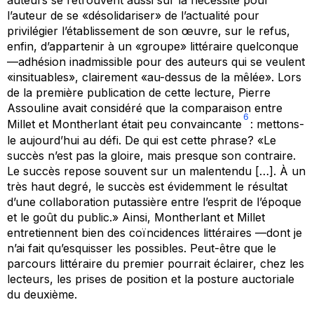
auteurs se retrouvent aussi sur la nécessité pour
l’auteur de se «désolidariser» de l’actualité pour
privilégier l’établissement de son œuvre, sur le refus,
enfin, d’appartenir à un «groupe» littéraire quelconque
—adhésion inadmissible pour des auteurs qui se veulent
«insituables», clairement «au-dessus de la mêlée». Lors
de la première publication de cette lecture, Pierre
Assouline avait considéré que la comparaison entre
6
Millet et Montherlant était peu convaincante
: mettons-
le aujourd’hui au défi. De qui est cette phrase? «Le
succès n’est pas la gloire, mais presque son contraire.
Le succès repose souvent sur un malentendu […]. À un
très haut degré, le succès est évidemment le résultat
d’une collaboration putassière entre l’esprit de l’époque
et le goût du public.» Ainsi, Montherlant et Millet
entretiennent bien des coïncidences littéraires —dont je
n’ai fait qu’esquisser les possibles. Peut-être que le
parcours littéraire du premier pourrait éclairer, chez les
lecteurs, les prises de position et la posture auctoriale
du deuxième.