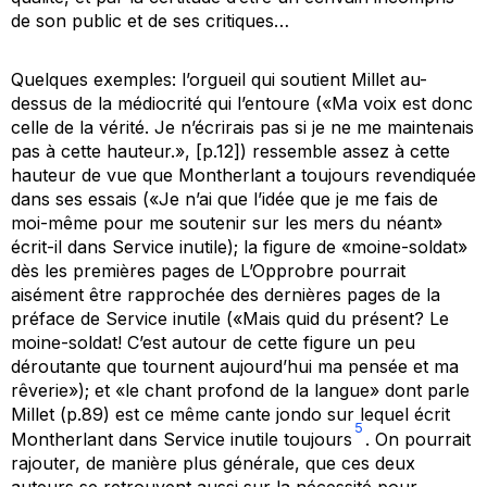
de son public et de ses critiques…
Quelques exemples: l’orgueil qui soutient Millet au-
dessus de la médiocrité qui l’entoure («Ma voix est donc
celle de la vérité. Je n’écrirais pas si je ne me maintenais
pas à cette hauteur.», [p.12]) ressemble assez à cette
hauteur de vue que Montherlant a toujours revendiquée
dans ses essais («Je n’ai que l’idée que je me fais de
moi-même pour me soutenir sur les mers du néant»
écrit-il dans
Service inutile
); la figure de «moine-soldat»
dès les premières pages de
L’Opprobre
pourrait
aisément être rapprochée des dernières pages de la
préface de
Service inutile
(«Mais quid du présent? Le
moine-soldat! C’est autour de cette figure un peu
déroutante que tournent aujourd’hui ma pensée et ma
rêverie»); et «le chant profond de la langue» dont parle
Millet (p.89) est ce même cante jondo sur lequel écrit
5
Montherlant dans
Service inutile
toujours
. On pourrait
rajouter, de manière plus générale, que ces deux