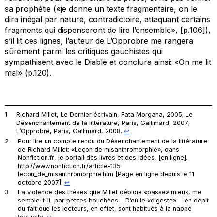
sa prophétie («je donne un texte fragmentaire, on le
dira inégal par nature, contradictoire, attaquant certains
fragments qui dispenseront de lire l’ensemble», [p.106]),
s’il lit ces lignes, l’auteur de
L’Opprobre
me rangera
sûrement parmi les critiques gauchistes qui
sympathisent avec le Diable et conclura ainsi: «On me lit
mal» (p.120).
1
Richard Millet,
Le Dernier écrivain
, Fata Morgana, 2005;
Le
Désenchantement de la littérature
, Paris, Gallimard, 2007;
L’Opprobre
, Paris, Gallimard, 2008.
↩︎
2
Pour lire un compte rendu du
Désenchantement de la littérature
de Richard Millet: «Leçon de misanthromorphie», dans
Nonfiction.fr
, le portail des livres et des idées, [en ligne].
http://www.nonfiction.fr/article-135-
lecon_de_misanthromorphie.htm [Page en ligne depuis le 11
octobre 2007].
↩︎
3
La violence des thèses que Millet déploie «passe» mieux, me
semble-t-il, par petites bouchées… D’où le «digeste» —en dépit
du fait que les lecteurs, en effet, sont habitués à la nappe
textuelle.
↩︎