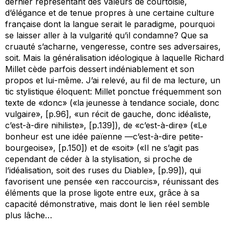
dernier représentant des valeurs de courtoisie,
d’élégance et de tenue propres à une certaine culture
française dont la langue serait le paradigme, pourquoi
se laisser aller à la vulgarité qu’il condamne? Que sa
cruauté s’acharne, vengeresse, contre ses adversaires,
soit. Mais la généralisation idéologique à laquelle Richard
Millet cède parfois dessert indéniablement et son
propos et lui-même. J’ai relevé, au fil de ma lecture, un
tic stylistique éloquent: Millet ponctue fréquemment son
texte de «donc» («la jeunesse à tendance sociale, donc
vulgaire», [p.96], «un récit de gauche, donc idéaliste,
c’est-à-dire nihiliste», [p.139]), de «c’est-à-dire» («Le
bonheur est une idée païenne —c’est-à-dire petite-
bourgeoise», [p.150]) et de «soit» («Il ne s’agit pas
cependant de céder à la stylisation, si proche de
l’idéalisation, soit des ruses du Diable», [p.99]), qui
favorisent une pensée «en raccourcis», réunissant des
éléments que la prose ligote entre eux, grâce à sa
capacité démonstrative, mais dont le lien réel semble
plus lâche…