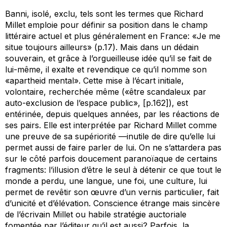
Banni, isolé, exclu, tels sont les termes que Richard
Millet emploie pour définir sa position dans le champ
littéraire actuel et plus généralement en France: «Je me
situe toujours ailleurs» (p.17). Mais dans un dédain
souverain, et grâce à l’orgueilleuse idée qu’il se fait de
lui-même, il exalte et revendique ce qu’il nomme son
«apartheid mental». Cette mise à l’écart initiale,
volontaire, recherchée même («être scandaleux par
auto-exclusion de l’espace public», [p.162]), est
entérinée, depuis quelques années, par les réactions de
ses pairs. Elle est interprétée par Richard Millet comme
une preuve de sa supériorité —inutile de dire qu’elle lui
permet aussi de faire parler de lui. On ne s’attardera pas
sur le côté parfois doucement paranoïaque de certains
fragments: l’illusion d’être le seul à détenir ce que tout le
monde a perdu, une langue, une foi, une culture, lui
permet de revêtir son œuvre d’un vernis particulier, fait
d’unicité et d’élévation. Conscience étrange mais sincère
de l’écrivain Millet ou habile stratégie auctoriale
fomentée par l’éditeur qu’il est aussi? Parfois, la