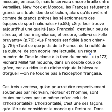
mesquin, émasculé, mais le cerveau encore tiraillé entre
Versailles, New York et Moscou, les Français refusent à
grands cris toute idée de sélection, alors qu’ils révèrent
comme de grands prêtres les sélectionneurs des
équipes de sport nationales» (p.58); «Si je leur trouve
aujourd’hui une qualité [aux Français], c’est leur peu de
sérieux, et leur insignifiance, et encore, celle-ci est-elle
bruyante» (p.76); «Le Français est fidèle à son chien»
(p.79); «Tout ce que je dis de la France, de la nullité de
sa culture, de son agonie intellectuelle, un récent
4
numéro de
Time
le clame à la face du monde
» (p.173).
Richard Millet fait mouche, dans un double coup de
grâce, car au ridicule du cliché s’ajoute la blessure
d’orgueil —on ne touche pas à l’exception française.
Ces trois «vérités», qu’on pourrait dire respectivement
soutenues par l’écrivain, l’éditeur et l’homme, sont
toutes motivées par un même refus: celui de
«l’horizontalité». L’horizontalité, c’est une des façons
qu’a l’être de considérer le monde qui l’entoure. Dans