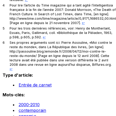
4
Pour lire l’article du
Time magazine
qui a tant agité l’intelligentsia
française à la fin de l’année 2007: Donald Morrison, «The Death of
French Culture. In Search of Lost Time», dans
Time
, [en ligne].
http://www.time.com/time/magazine/article/0,9171,1686532,00.htm
[Page en ligne depuis le 21 novembre 2007].
↩︎
5
Pour les trois dernières références, voir: Henry de Montherlant,
Essais
, Paris, Gallimard, coll. «Bibliothèque de la Pléiade», 1963,
p.598, p.605, p.592.
↩︎
6
Ses propres arguments sont ici: Pierre Assouline, «Moi contre le
reste du monde», dans
La République des livres
, [en ligne].
http://passouline.blog.lemonde.fr/2008/04/12/moi-contre-le-
reste-du-monde/ [Page en ligne depuis le 12 avril 2008]. Cette
lecture avait été publiée dans une version différente le 2 avril
2008 dans une revue en ligne aujourd’hui disparue, Biffures.org.
↩︎
Type d'article:
Entrée de carnet
Mots-clés:
2000-2010
contemporain
ennemi·e