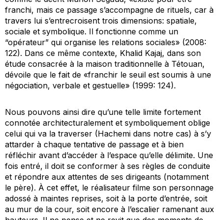
franchi, mais ce passage s’accompagne de rituels, car à
travers lui s’entrecroisent trois dimensions: spatiale,
sociale et symbolique. Il fonctionne comme un
“opérateur” qui organise les relations sociales» (2008:
122). Dans ce même contexte, Khalid Kajaj, dans son
étude consacrée à la maison traditionnelle à Tétouan,
dévoile que le fait de «franchir le seuil est soumis à une
négociation, verbale et gestuelle» (1999: 124).
Nous pouvons ainsi dire qu’une telle limite fortement
connotée architecturalement et symboliquement oblige
celui qui va la traverser (Hachemi dans notre cas) à s’y
attarder à chaque tentative de passage et à bien
réfléchir avant d’accéder à l’espace qu’elle délimite. Une
fois entré, il doit se conformer à ses règles de conduite
et répondre aux attentes de ses dirigeants (notamment
le père). À cet effet, le réalisateur filme son personnage
adossé à maintes reprises, soit à la porte d’entrée, soit
au mur de la cour, soit encore à l’escalier ramenant aux
hauteurs. Il ne pense et ne revit que des moments de