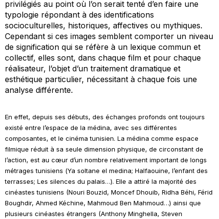
privilégiés au point où l’on serait tenté d’en faire une
typologie répondant à des identifications
socioculturelles, historiques, affectives ou mythiques.
Cependant si ces images semblent comporter un niveau
de signification qui se réfère à un lexique commun et
collectif, elles sont, dans chaque film et pour chaque
réalisateur, l’objet d’un traitement dramatique et
esthétique particulier, nécessitant à chaque fois une
analyse différente.
En effet, depuis ses débuts, des échanges profonds ont toujours
existé entre l’espace de la médina, avec ses différentes
composantes, et le cinéma tunisien. La médina comme espace
filmique réduit à sa seule dimension physique, de circonstant de
l’action, est au cœur d’un nombre relativement important de longs
métrages tunisiens (
Ya soltane el medina
;
Halfaouine, l’enfant des
terrasses
;
Les silences du palais
…). Elle a attiré la majorité des
cinéastes tunisiens (Nouri Bouzid, Moncef Dhouib, Ridha Béhi, Férid
Boughdir, Ahmed Kéchine, Mahmoud Ben Mahmoud…) ainsi que
plusieurs cinéastes étrangers (Anthony Minghella, Steven