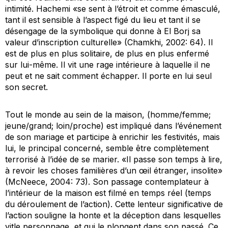
intimité. Hachemi «se sent à l’étroit et comme émasculé,
tant il est sensible à l’aspect figé du lieu et tant il se
désengage de la symbolique qui donne à
El Borj
sa
valeur d’inscription culturelle» (Chamkhi, 2002: 64). Il
est de plus en plus solitaire, de plus en plus enfermé
sur lui-même. Il vit une rage intérieure à laquelle il ne
peut et ne sait comment échapper. Il porte en lui seul
son secret.
Tout le monde au sein de la maison, (homme/femme;
jeune/grand; loin/proche) est impliqué dans l’événement
de son mariage et participe à enrichir les festivités, mais
lui, le principal concerné, semble être complètement
terrorisé à l’idée de se marier. «Il passe son temps à lire,
à revoir les choses familières d’un œil étranger, insolite»
(McNeece, 2004: 73). Son passage contemplateur à
l’intérieur de la maison est filmé en temps réel (temps
du déroulement de l’action). Cette lenteur significative de
l’action souligne la honte et la déception dans lesquelles
vitle personnage, et qui le plongent dans son passé. Ce