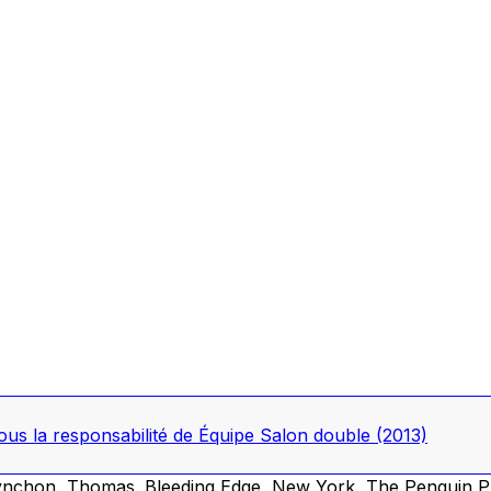
sous la responsabilité de Équipe Salon double
(2013)
nchon, Thomas.
Bleeding Edge
, New York, The Penguin P