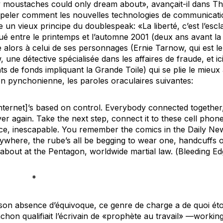
fy moustaches could only dream about», avançait-il dans
Th
eler comment les nouvelles technologies de communicatio
e un vieux principe du
doublespeak
: «La liberté, c’est l’es
ué entre le printemps et l’automne 2001 (deux ans avant la 
 alors à celui de ses personnages (Ernie Tarnow, qui est le
ne détective spécialisée dans les affaires de fraude, et ic
s de fonds impliquant la Grande Toile) qui se plie le mieux
ion pynchonienne, les paroles oraculaires suivantes:
[Internet]’s based on control. Everybody connected togethe
ver again. Take the next step, connect it to these cell phone
ce, inescapable. You remember the comics in the Daily New
erywhere, the rube’s all be begging to wear one, handcuffs of
bout at the Pentagon, worldwide martial law. (
Bleeding Ed
*
son absence d’équivoque, ce genre de charge a de quoi ét
on qualifiait l’écrivain de «prophète au travail» —
workin