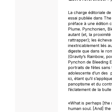
La charge éditoriale de
essai publiée dans
The
préface à une édition
Plume. Pynchonien,
Bl
autant (et, la proximi
rattrapper); les écheva
inextricablement liés a
digeste que dans le rom
(
Gravity’s Rainbow
, po
Pynchon de
Bleeding 
portraits de fêtes sans 
adolescente d’un des p
ici, étant qu’il s’appli
panoptisme et du contr
l’éclatement de la bulle
«What is perhaps [the 
human soul. [And] the 