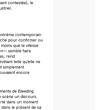
ant contestée), le
striel.
 l’extrême contemporain
roche pour confirmer ou
s moins que la vitesse
on— semble faire
es, rend
vélant telle qu’elle ne
out simplement
ouvaient encore
nements de
Bleeding
n scène un discours
porté dans un moment
 dans le présent de sa