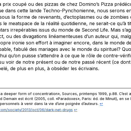
à prix coupé ou des pizzas de chez
Domino’s Pizza
prédéco
que dans cette lande Techno-Pynchonienne, nous serons en
é sous la forme de revenants, d’ectoplasmes ou de zombies 
s le
meatspace
de la réalité quotidienne, ne serait-ce qu’à t
vatars irrepérables issus du monde de
Second Life
. Mais s’ag
ct, ou des divagations linéamenteuses d’un auteur qui, mal
ropre ironie son effort à imaginer encore, dans le monde d
bable, fabulé des mariages avec le monde du spirituel? Quoi q
hui qu’on puisse s’attendre à ce que le rôle de contre-vérif
su voir
de notre présent ou de notre passé récent (ce dont l
lé, de plus en plus, à obséder les écrivains.
 a deeper form of concentration»,
Sources
, printemps 1999, p.88. C’est 
 Demain est écrit (2005, coll. «Paradoxes», Paris: éd. de Minuit), en se l
 personnels à venir dans la vie d’une poignée d’auteurs.
↩︎
.com/society/2013/oct/06/dark-net-drugs
↩︎