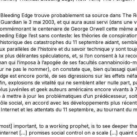
Bleeding Edge
trouve probablement sa source dans
The R
 Guardian
le 3 mai 2003, et qui aura aussi servi (dans une 
 commémorant le centenaire de George Orwell cette même 
eeding Edge
l’est sans conteste: les théories de conspirati
té historique des catastrophes du 11 septembre aidant, sem
ux parallèles de l’histoire et du savoir technique y sont tou
ux plus délirantes spéculations, et, si l’on consent à lui re
an qui l’imposa à l’apogée de ses facultés cannabinoïdo-menta
ur ne pas le nommer), on constate que, bien qu’assagi que
Edge
est encore porté, de ses digressions sur les effets néf
fin, explosions de vitalité qui ne semblent aller nulle part,
lus juvéniles et
geek
auteurs américains encore vivants à 
que à mettre à jour les problématiques d’un prédécesseur, soi
ôle social, en accord avec les développements plus récent
 Internet et les attentats du 11 septembre, au tournant du mi
most] important, to a working prophet, is to see deeper tha
internet […] promises social control on a scale […] quaint 