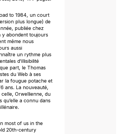
oad to 1984
, un court
version plus longue) de
année, publiée chez
on y abondent toujours
blent même nous
jours aussi
connaître un rythme plus
les d’illisibilité
lque part, le Thomas
astes du Web à ses
 par la fougue potache et
76 ans. La nouveauté,
t celle, Orwellienne, du
s qu’elle a connu dans
llénaire.
n most of us in the
old 20th-century