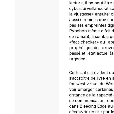
lecture, il ne peut êt
cybersurveillance et so
la «justesse» ensuite; 
aussi certaines que so
pas ses empreintes digi
Pynchon même a fait 
ce roman), il semble q
«
fact-checker
» qui, ap
prophétique des œuvres
passé et l’état actuel 
urgence.
Certes, il est évident 
s’accroître de livre en
far-west virtuel du W
voir émerger certaines
distance de la rapacité 
de communication, com
dans
Bleeding Edge
auj
découvrir un site par le