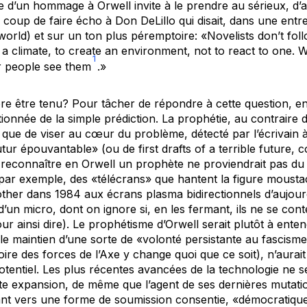
xte d’un hommage à Orwell invite à le prendre au sérieux, d’a
oup de faire écho à Don DeLillo qui disait, dans une ent
world
) et sur un ton plus péremptoire: «Novelists don’t foll
te a climate, to create an environment, not to react to one. 
1
r people see them
.»
ore être tenu? Pour tâcher de répondre à cette question, en
onnée de la simple prédiction. La prophétie, au contraire de
 que de viser au cœur du problème, détecté par l’écrivain 
futur épouvantable» (ou de
first drafts of a terrible future
, 
 reconnaître en Orwell un prophète ne proviendrait pas du g
 par exemple, des «télécrans» que hantent la figure mousta
other dans
1984
aux écrans plasma bidirectionnels d’aujourd
’un micro, dont on ignore si, en les fermant, ils ne se con
r ainsi dire). Le prophétisme d’Orwell serait plutôt à entend
 le maintien d’une sorte de «volonté persistante au fascisme
toire des forces de l’Axe y change quoi que ce soit), n’aurai
otentiel. Les plus récentes avancées de la technologie ne se
tte expansion, de même que l’agent de ses dernières mutati
ant vers une forme de soumission consentie, «démocratique» 