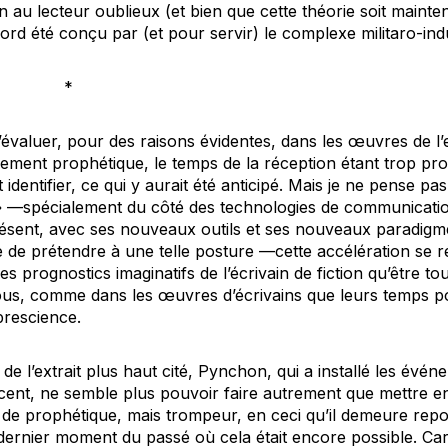
 au lecteur oublieux (et bien que cette théorie soit mainten
d été conçu par (et pour servir) le complexe militaro-indu
*
le d’évaluer, pour des raisons évidentes, dans les œuvres de
lement prophétique, le temps de la réception étant trop p
identifier, ce qui y aurait été anticipé. Mais je ne pense pa
r» —spécialement du côté des technologies de communicati
résent, avec ses nouveaux outils et ses nouveaux paradigm
le de prétendre à une telle posture —cette accélération se ré
les prognostics imaginatifs de l’écrivain de fiction qu’être t
us, comme dans les œuvres d’écrivains que leurs temps p
prescience.
e l’extrait plus haut cité, Pynchon, qui a installé les évé
cent, ne semble plus pouvoir faire autrement que mettre e
er de prophétique, mais trompeur, en ceci qu’il demeure re
 dernier moment du passé où cela était encore possible. Car