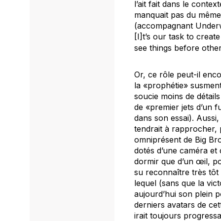
l’ait fait dans le conte
manquait pas du même c
(accompagnant
Under
[I]t’s our task to crea
see things before othe
Or, ce rôle peut-il enc
la «prophétie» susmenti
soucie moins de détails
de «premier jets d’un 
dans son essai). Aussi,
tendrait à rapprocher,
omniprésent de Big Br
dotés d’une caméra et d
dormir que d’un œil, pou
su reconnaître très tôt
lequel (sans que la vic
aujourd’hui son plein p
derniers avatars de ce
irait toujours progress