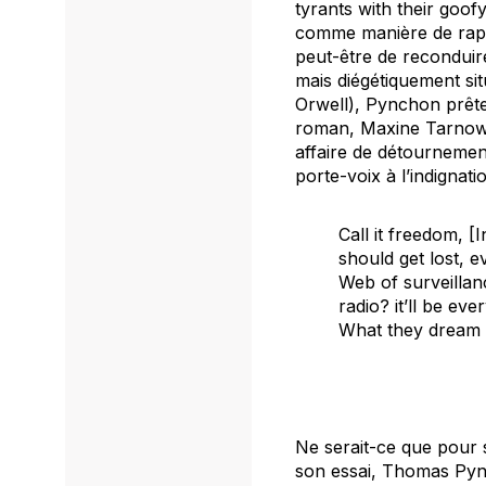
tyrants with their goo
comme manière de rapp
peut-être de reconduir
mais diégétiquement sit
Orwell), Pynchon prête
roman, Maxine Tarnow, u
affaire de détournement
porte-voix à l’indignat
Call it freedom, 
should get lost, e
Web of surveillan
radio? it’ll be ev
What they dream a
Ne serait-ce que pour 
son essai, Thomas Pynch