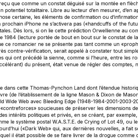
re reçu que comme un constat déguisé sur la montée en flèch
n potentiel totalitaire. Libre au lecteur d’en mesurer, d’en 
chose certaine, les éléments de confirmation ou d’infirmatio
n prochain iPhone ne s’activera pas («
handcuffs of the futu
tales. Dès lors, si on lie cette prédiction Orwellienne au c
de
1984
(lecture portée de bout en bout sur le constat de la
ue ce romancier ne se présente pas tant comme un «prophè
rès contre-vérification, serait appelé à constater tout simpl
 qui ont précédé la sienne, comme si l’heure, entre les ro
(accélérant) du présent, était venue de régler des comptes,
que dans cette
Thomas-Pynchon Land
dont l’étendue histori
 livre (de l’établissement de la ligne Mason & Dixon de
Mason
orld Wide Web avec
Bleeding Edge
(1948-1984-2001-2003-201
 «contreforces» soucieuses de préserver les dimensions de
des intérêts politiques et privés, en se créant, par exemple,
me le système postal W.A.S.T.E. de
Crying of Lot 49
, ou 
ourd’hui («Dark Web» qui, aux dernières nouvelles, a fait s
quel il était possible de se faire livrer de la drogue comme o