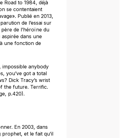
e Road to 1984
, déjà
n se contentaient
clavage». Publié en 2013,
parution de l’essai sur
 père de l’héroïne du
i aspirée dans une
 à une fonction de
r, impossible anybody
s, you’ve got a total
s? Dick Tracy’s wrist
 the future. Terrific.
ge
, p.420).
onner. En 2003, dans
g prophet
, et le fait qu’il