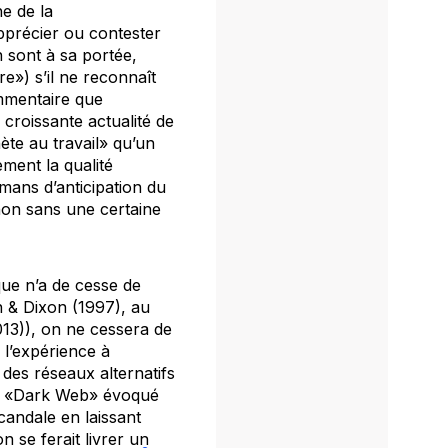
e de la
apprécier ou contester
n sont à sa portée,
re
») s’il ne reconnaît
ommentaire que
 croissante actualité de
te au travail» qu’un
ement la qualité
mans d’anticipation du
 non sans une certaine
que n’a de cesse de
 & Dixon
(1997), au
3)), on ne cessera de
 l’expérience à
 des réseaux alternatifs
le «Dark Web» évoqué
candale en laissant
n se ferait livrer un