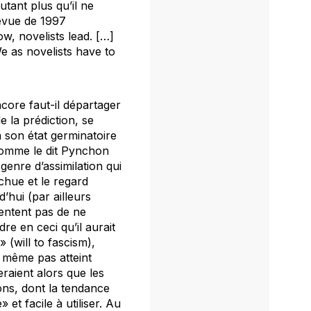
utant plus qu’il ne
revue de 1997
ow, novelists lead. […]
We as novelists have to
core faut-il départager
 la prédiction, se
à son état germinatoire
comme le dit Pynchon
enre d’assimilation qui
chue et le regard
’hui (par ailleurs
tentent pas de ne
re en ceci qu’il aurait
» (
will to fascism
),
t même pas atteint
raient alors que les
ons, dont la tendance
et facile à utiliser. Au