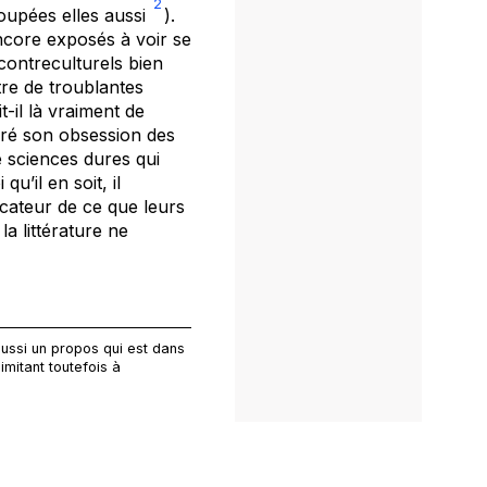
2
upées elles aussi
).
core exposés à voir se
contreculturels bien
itre de troublantes
it-il là vraiment de
gré son obsession des
e sciences dures qui
u’il en soit, il
icateur de ce que leurs
a littérature ne
aussi un propos qui est dans
imitant toutefois à