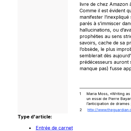
livre de chez Amazon 
Comme il est évident 
manifester l’inexpliqu
parés à s’immiscer dan
hallucinations, ou d’a
prophéties
au sens stri
savoirs, cache de sa p
l’obsède, le plus impro
semblerait dès aujourd’
prédécesseurs
auront 
manque pas) fusse appe
1
Maria Moss, «Writing as
un essai de Pierre Bayard
l’anticipation de drames
2
http://www.theguardian
Type d'article:
Entrée de carnet