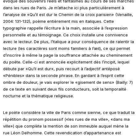
évoque des souvenirs réels et fantasmés au cours de ses marches
dans les rues de Paris. Je m’attache ici plus particulièrement à
l’analyse de «Qu’il est dur le Chemin de la croix parisien» (Venaille,
2004: 131-132), poème entièrement mis en italiques. Cette
typographie rappelle l’écriture à la main, associée à l’expression
personnelle et au témoignage. Ce choix installe une connivence
avec le lecteur. De plus, l’italique a pour conséquence de ralentir la
lecture (les caractères sont moins familiers à l’œil), ce qui permet
d’inscrire à même la page la souffrance attachée au cheminement
du poète. Celle-ci est annoncée explicitement dès l’incipit, lequel
débute par «Qu’il est dur», puis recourt à l’adjectif antéposé
«Pénibles» dans la seconde phrase. En gardant à l’esprit cette
ombre de douleur, je vais explorer le «gisement de sens» (Bailly: 7)
de ce texte en suivant deux fils conducteurs, soit la temporalité
nocturne et la thématique religieuse.
Le poète considère la ville de Paris comme sienne, ce que traduit la
répétition du pronom possessif («les rues de
ma
ville», «dans
ma
ville») que complète la mention de
son
immeuble auquel mène la
rue Léon Delhomme. Cette revendication d’appartenance est