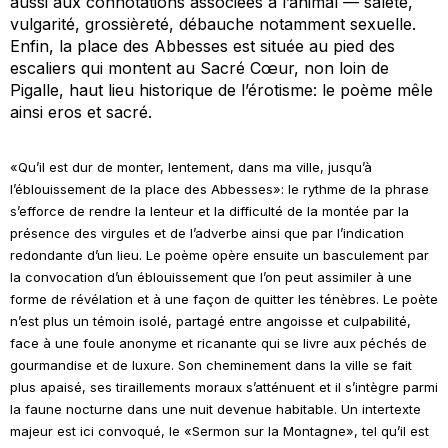
aussi aux connotations associées à l’animal — saleté,
vulgarité, grossièreté, débauche notamment sexuelle.
Enfin, la place des Abbesses est située au pied des
escaliers qui montent au Sacré Cœur, non loin de
Pigalle, haut lieu historique de l’érotisme: le poème mêle
ainsi
eros
et sacré.
«Qu’il est dur de monter, lentement, dans ma ville, jusqu’à
l’éblouissement de la place des Abbesses»: le rythme de la phrase
s’efforce de rendre la lenteur et la difficulté de la montée par la
présence des virgules et de l’adverbe ainsi que par l’indication
redondante d’un lieu. Le poème opère ensuite un basculement par
la convocation d’un éblouissement que l’on peut assimiler à une
forme de révélation et à une façon de quitter les ténèbres. Le poète
n’est plus un témoin isolé, partagé entre angoisse et culpabilité,
face à une foule anonyme et ricanante qui se livre aux péchés de
gourmandise et de luxure. Son cheminement dans la ville se fait
plus apaisé, ses tiraillements moraux s’atténuent et il s’intègre parmi
la faune nocturne dans une nuit devenue habitable. Un intertexte
majeur est ici convoqué, le «Sermon sur la Montagne», tel qu’il est