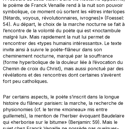
le poème de Franck Venaille rend à la nuit son pouvoir
symbolique, ce moment où sortent les «êtres interlopes
(fêtards, voyous, révolutionnaires, ivrognes)» (Foessel:
54). Au départ, le choix de la marche nocturne se fait à
l’encontre de la volonté du poète qui est «noctambule
malgré lui». Mais rapidement la nuit lui permet de
rencontrer des «types humains intéressants». Le texte
invite ainsi à suivre le poète-flâneur dans son
cheminement nocturne, marqué par la souffrance
(forme hyperbolique de la douleur liée à l’évocation du
Chemin de croix du Christ), mais aussi ponctué par des
révélations et des rencontres dont certaines s’avèrent
fort peu catholiques.
Par certains aspects, le poète s’inscrit dans la longue
histoire du flâneur parisien: la marche, la recherche de
physionomies (
cf. le
terme «moineau» mis entre
guillemets), la mention de l’herbier évoquant Baudelaire
qui «herborise sur le bitume» (Benjamin: 59). Mais le
sujet chez Franck Venaille ne possède pas quelques-