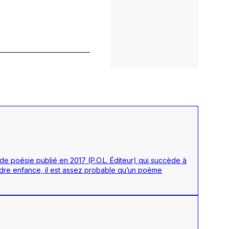
 de poésie publié en 2017 (P.O.L. Éditeur) qui succède à
endre enfance, il est assez probable qu’un poème