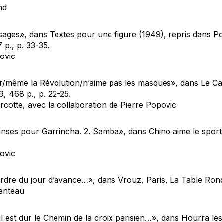
nd
ages», dans Textes pour une figure (1949), repris dans P
 p., p. 33-35.
ovic
r/même la Révolution/n’aime pas les masques», dans Le Ca
, 468 p., p. 22-25.
rcotte, avec la collaboration de Pierre Popovic
anses pour Garrincha. 2. Samba», dans Chino aime le sport, 
ovic
ordre du jour d’avance…», dans Vrouz, Paris, La Table Ronde
renteau
il est dur le Chemin de la croix parisien…», dans Hourra les 