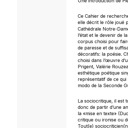
Une introduction de Pi
Ce Cahier de recherche
elle décrit le rôle jou
Cathédrale Notre-Dame, 
l’état et le devenir de 
corpus choisi pour faire
de paresse et de suffis
décoratifs: la poésie.
choisi dans l’œuvre d’
Prigent, Valérie Rouze
esthétique poétique sin
représentatif de ce qui
modo de la Seconde Gu
La sociocritique, il est
donc de partir d’une a
la «mise en texte» (Duc
critique ou ironise ou d
Tout(e) sociocriticien(