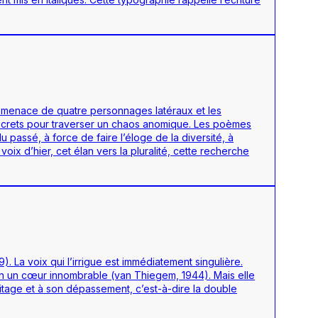
la menace de quatre personnages latéraux et les
ecrets pour traverser un chaos anomique. Les poèmes
passé, à force de faire l’éloge de la diversité, à
ix d’hier, cet élan vers la pluralité, cette recherche
 La voix qui l’irrigue est immédiatement singulière.
isson un cœur innombrable (van Thiegem, 1944). Mais elle
ritage et à son dépassement, c’est-à-dire la double