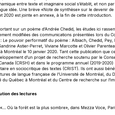
namique entre texte et imaginaire social s’établit, et non par
gue idée. Une brève «Note de synthèse» sur le devenir de l
 2020 est jointe en annexe, à la fin de cette introduction.
portant sur un poème d’Andrée Chedid, les études ici rasse
rgement modifiées des communications présentées lors du Co
e : Le pouvoir performatif du poème : Albiach, Chedid, Pey,
Sandrine Astier-Perret, Viviane Marcotte et Olivier Parenteau
à Montréal le 10 janvier 2020. Tant cette publication que ce
éveloppement d’un projet de recherche soutenu par le Cons
Canada (CRSH) et dans le programme annuel (2019-2020) 
taire en sociocritique des textes (CRIST). Ils ont aussi bén
atures de langue française de l’Université de Montréal, du
sité du Québec à Montréal et du Centre de recherche sur l’
bution des lectures
«… Où la forêt est la plus sombre», dans Mezza Voce, Par