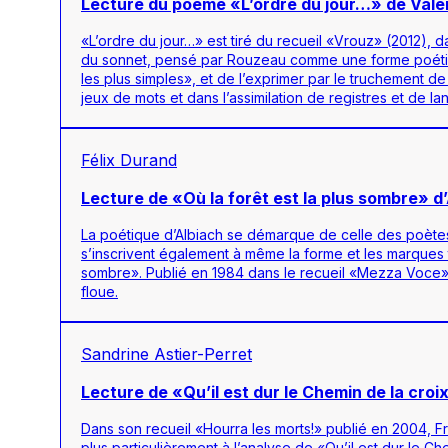
Lecture du poème «L’ordre du jour…» de Valé
«L’ordre du jour…» est tiré du recueil «Vrouz» (2012), d
du sonnet, pensé par Rouzeau comme une forme poétique 
les plus simples», et de l’exprimer par le truchement 
jeux de mots et dans l’assimilation de registres et de la
Félix Durand
Lecture de «Où la forêt est la plus sombre» 
La poétique d’Albiach se démarque de celle des poètes
s’inscrivent également à même la forme et les marques 
sombre». Publié en 1984 dans le recueil «Mezza Voce»,
floue.
Sandrine Astier-Perret
Lecture de «Qu’il est dur le Chemin de la croi
Dans son recueil «Hourra les morts!» publié en 2004, F
plus particulièrement à l’analyse de «Qu’il est dur le Ch