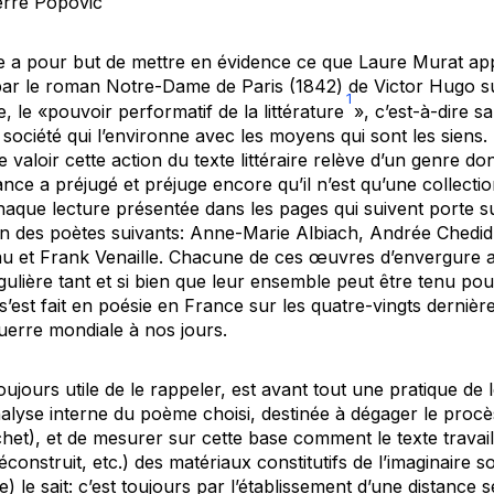
erre Popovic
 a pour but de mettre en évidence ce que Laure Murat app
é par le roman Notre-Dame de Paris (1842) de Victor Hugo su
1
le «pouvoir performatif de la littérature
», c’est-à-dire s
la société qui l’environne avec les moyens qui sont les siens.
 valoir cette action du texte littéraire relève d’un genre do
ance a préjugé et préjuge encore qu’il n’est qu’une collectio
 Chaque lecture présentée dans les pages qui suivent porte 
un des poètes suivants: Anne-Marie Albiach, Andrée Chedid,
au et Frank Venaille. Chacune de ces œuvres d’envergure 
gulière tant et si bien que leur ensemble peut être tenu p
 s’est fait en poésie en France sur les quatre-vingts derniè
erre mondiale à nos jours.
 toujours utile de le rappeler, est avant tout une pratique de 
nalyse interne du poème choisi, destinée à dégager le procè
het), et de mesurer sur cette base comment le texte travail
éconstruit, etc.) des matériaux constitutifs de l’imaginaire so
ne) le sait: c’est toujours par l’établissement d’une distanc