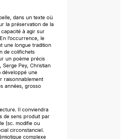
elle, dans un texte où
r la préservation de la
a capacité à agir sur
 En l’occurrence, le
nt une longue tradition
n de colifichets
sur un poème précis
 Serge Pey, Christian
a développé une
our raisonnablement
res années, grosso
lecture. Il conviendra
s de sens produit par
le (sc. modifie ou
cial circonstanciel.
e sémiotique complexe