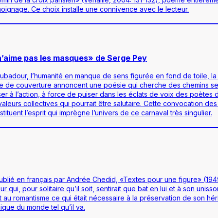
moignage. Ce choix installe une connivence avec le lecteur.
 n’aime pas les masques» de Serge Pey
troubadour, l’humanité en manque de sens figurée en fond de toile, 
re de couverture annoncent une poésie qui cherche des chemins s
à l’action, à force de puiser dans les éclats de voix des poètes du 
urs collectives qui pourrait être salutaire. Cette convocation des vo
ituent l’esprit qui imprègne l’univers de ce carnaval très singulier.
lié en français par Andrée Chedid, «Textes pour une figure» (1949).
r qui, pour solitaire qu’il soit, sentirait que bat en lui et à son un
t au romantisme ce qui était nécessaire à la préservation de son hé
ique du monde tel qu’il va.