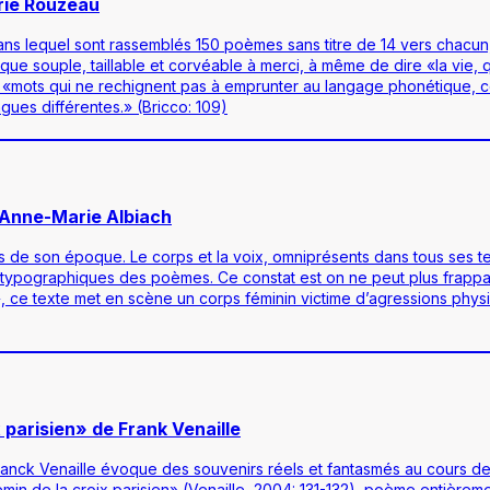
rie Rouzeau
ans lequel sont rassemblés 150 poèmes sans titre de 14 vers chacun, c
souple, taillable et corvéable à merci, à même de dire «la vie, qui
de «mots qui ne rechignent pas à emprunter au langage phonétique, 
ngues différentes.» (Bricco: 109)
d’Anne-Marie Albiach
 de son époque. Le corps et la voix, omniprésents dans tous ses te
typographiques des poèmes. Ce constat est on ne peut plus frappant
 ce texte met en scène un corps féminin victime d’agressions physi
x parisien» de Frank Venaille
ranck Venaille évoque des souvenirs réels et fantasmés au cours de 
emin de la croix parisien» (Venaille, 2004: 131-132), poème entièreme