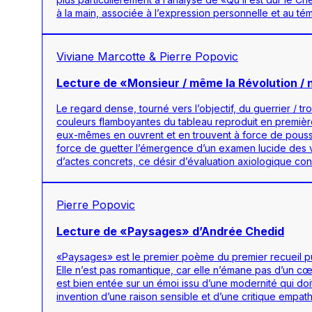
à la main, associée à l’expression personnelle et au té
Viviane Marcotte & Pierre Popovic
Lecture de «Monsieur / même la Révolution /
Le regard dense, tourné vers l’objectif, du guerrier / 
couleurs flamboyantes du tableau reproduit en premiè
eux-mêmes en ouvrent et en trouvent à force de pousser 
force de guetter l’émergence d’un examen lucide des vale
d’actes concrets, ce désir d’évaluation axiologique const
Pierre Popovic
Lecture de «Paysages» d’Andrée Chedid
«Paysages» est le premier poème du premier recueil pub
Elle n’est pas romantique, car elle n’émane pas d’un cœu
est bien entée sur un émoi issu d’une modernité qui doi
invention d’une raison sensible et d’une critique empath