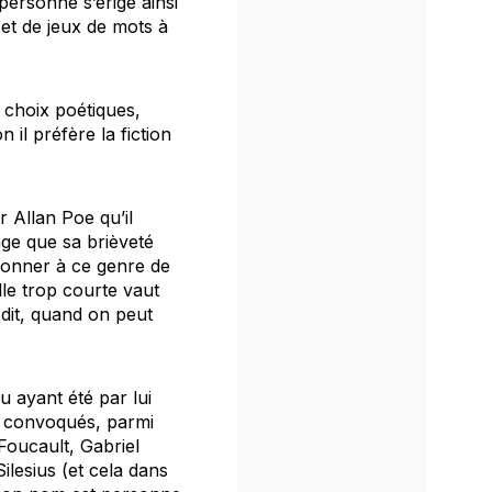
personne
s’érige ainsi
 et de jeux de mots à
 choix poétiques,
il préfère la fiction
r Allan Poe qu’il
age que sa brièveté
t donner à ce genre de
lle trop courte vaut
dit, quand on peut
u ayant été par lui
nsi convoqués, parmi
Foucault, Gabriel
lesius (et cela dans