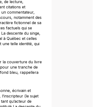
e, de lecture,
nt citations et
me un commentateur,
discours, notamment des
ractère fictionnel de sa
ces factuels qui se
e
La descente du singe
,
al à Québec et celles
une telle identité, qui
sur la couverture du livre
e pour une tranche de
 fond bleu, rappellera
onne, écrivain et
, l’inscripteur (le sujet
 tant qu’acteur de
intitulé
La descente du