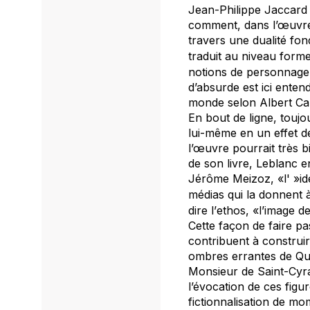
Jean-Philippe Jaccard 
comment, dans l’œuvre 
travers une dualité fo
traduit au niveau forme
notions de personnage, 
d’absurde est ici enten
monde selon Albert Cam
En bout de ligne, toujo
lui-même en un effet de
l’œuvre pourrait très b
de son livre, Leblanc e
Jérôme Meizoz, «l' »ide
médias qui la donnent à
dire l’
ethos
, «l’image d
Cette façon de faire pa
contribuent à construir
ombres errantes de Qui
Monsieur de Saint-Cyra
l’évocation de ces figu
fictionnalisation de mo