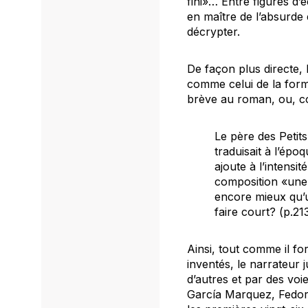
fini»… Entre figures d’é
en maître de l’absurde 
décrypter.
De façon plus directe, 
comme celui de la forme
brève au roman, ou, com
Le père des
Petit
traduisait à l’épo
ajoute à l’intensit
composition «une s
encore mieux qu’u
faire court? (p.21
Ainsi, tout comme il fo
inventés, le narrateur j
d’autres et par des voi
García Marquez, Fedor 