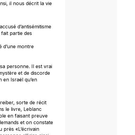
insi, il nous décrit la vie
é accusé d’antisémitisme
fait partie des
té d’une montre
sa personne. Il est vrai
 mystère et de discorde
n en Israël qu’en
reiber, sorte de récit
s le livre, Leblanc
ple en faisant preuve
llemands et on constate
u près «L’écrivain