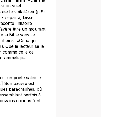
isi un sujet
oire hospitalière» (p.9).
x départ», laisse
aconte l’histoire
s’avère être un mourant
e la Bible sans se
it ainsi: «Ceux qui
). Que le lecteur se le
on comme celle de
rogrammatique.
st un poète satiriste
[…] Son œuvre est
lques paragraphes, où
ressemblant parfois à
écrivains connus font