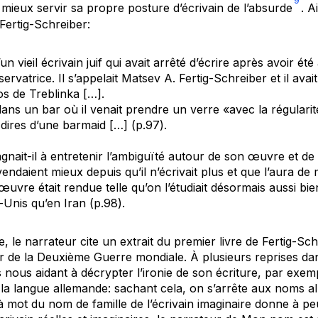
9
mieux servir sa propre posture d’écrivain de l’absurde
. A
Fertig-Schreiber:
n vieil écrivain juif qui avait arrêté d’écrire après avoir ét
rvatrice. Il s’appelait Matsev A. Fertig-Schreiber et il avait 
os
de Treblinka […].
 dans un bar où il venait prendre un verre «avec la régulari
 dires d’une barmaid […] (p.97).
gnait-il à entretenir l’ambiguïté autour de son œuvre et de 
vendaient mieux depuis qu’il n’écrivait plus et que l’aura de
œuvre était rendue telle qu’on l’étudiait désormais aussi bie
-Unis qu’en Iran (p.98).
, le narrateur cite un extrait du premier livre de Fertig-Sch
r de la Deuxième Guerre mondiale. À plusieurs reprises dan
 nous aidant à décrypter l’ironie de son écriture, par exem
la langue allemande: sachant cela, on s’arrête aux noms a
 mot du nom de famille de l’écrivain imaginaire donne à pe