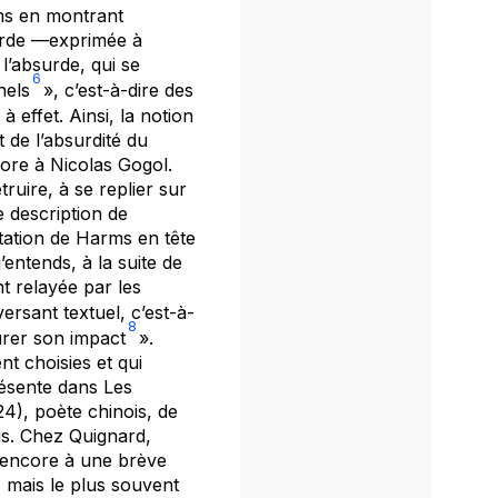
rms en montrant
surde —exprimée à
l’absurde, qui se
6
nels
», c’est-à-dire des
 effet. Ainsi, la notion
 de l’absurdité du
ore à Nicolas Gogol.
ruire, à se replier sur
e description de
itation de Harms en tête
’entends, à la suite de
nt relayée par les
ersant textuel, c’est-à-
8
urer son impact
».
nt choisies et qui
résente dans Les
4), poète chinois, de
is. Chez Quignard,
u encore à une brève
, mais le plus souvent