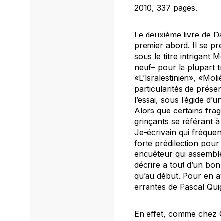
2010, 337 pages.
Le deuxième livre de D
premier abord. Il se p
sous le titre intrigant
M
neuf– pour la plupart t
«L’Isralestinien», «Mol
particularités de prése
l’essai, sous l’égide d’
Alors que certains fr
grinçants se référant 
Je-écrivain qui fréquent
forte prédilection pour 
enquêteur qui assemble
décrire a tout d’un bon
qu’au début. Pour en a
errantes
de Pascal Qui
En effet, comme chez Q