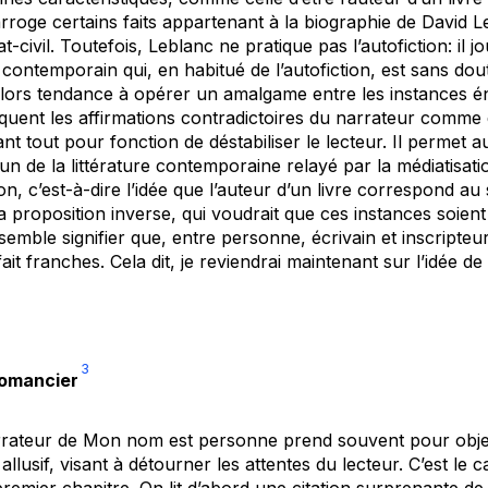
arroge certains faits appartenant à la biographie de David L
at-civil. Toutefois, Leblanc ne pratique pas l’autofiction: il
 contemporain qui, en habitué de l’autofiction, est sans dout
 lors tendance à opérer un amalgame entre les instances é
diquent les affirmations contradictoires du narrateur comme 
ant tout pour fonction de déstabiliser le lecteur. Il permet 
 de la littérature contemporaine relayé par la médiatisation
ion, c’est-à-dire l’idée que l’auteur d’un livre correspond au 
 la proposition inverse, qui voudrait que ces instances soien
u semble signifier que, entre personne, écrivain et inscripteu
ait franches. Cela dit, je reviendrai maintenant sur l’idée d
3
 romancier
rrateur de
Mon nom est personne
prend souvent pour objet
et allusif, visant à détourner les attentes du lecteur. C’est l
u premier chapitre. On lit d’abord une citation surprenante d