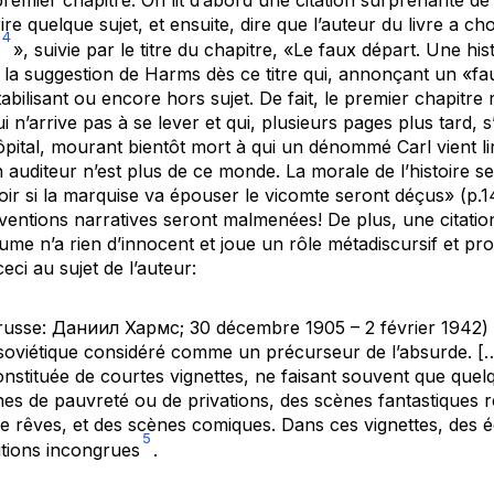
ire quelque sujet, et ensuite, dire que l’auteur du livre a cho
4
», suivie par le titre du chapitre, «Le faux départ. Une hist
 la suggestion de Harms dès ce titre qui, annonçant un «fau
bilisant ou encore hors sujet. De fait, le premier chapitre r
n’arrive pas à se lever et qui, plusieurs pages plus tard, 
ital, mourant bientôt mort à qui un dénommé Carl vient lir
uditeur n’est plus de ce monde. La morale de l’histoire se l
voir si la marquise va épouser le vicomte seront déçus» (p.14
onventions narratives seront malmenées! De plus, une citati
me n’a rien d’innocent et joue un rôle métadiscursif et p
ci au sujet de l’auteur:
russe: Даниил Хармс; 30 décembre 1905 – 2 février 1942) e
 soviétique considéré comme un précurseur de l’absurde. 
onstituée de courtes vignettes, ne faisant souvent que que
nes de pauvreté ou de privations, des scènes fantastiques 
de rêves, et des scènes comiques. Dans ces vignettes, des 
5
itions incongrues
.