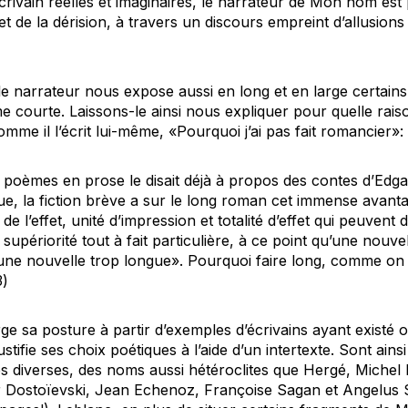
crivain réelles et imaginaires, le narrateur de
Mon nom est 
et de la dérision, à travers un discours empreint d’allusions
le narrateur nous expose aussi en long et en large certains
 courte. Laissons-le ainsi nous expliquer pour quelle raison 
me il l’écrit lui-même, «Pourquoi j’ai pas fait romancier»:
s poèmes en prose
le disait déjà à propos des contes d’Edga
que, la fiction brève a sur le long roman cet immense avant
é de l’effet, unité d’impression et totalité d’effet qui peuven
upériorité tout à fait particulière, à ce point qu’une nouve
ne nouvelle trop longue». Pourquoi faire long, comme on 
3)
rge sa posture à partir d’exemples d’écrivains ayant existé o
ustifie ses choix poétiques à l’aide d’un intertexte. Sont ai
es diverses, des noms aussi hétéroclites que Hergé, Michel 
Dostoïevski, Jean Echenoz, Françoise Sagan et Angelus Si