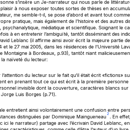
ersonne s’insère un Je-narrateur qui nous parle de littératur
d plaisir à nous exposer toutes sortes de thèses en accumula
ateur, me semble-t-il, se pose d’abord et avant tout com
pre pratique, mais également de l’histoire et des autres 
 psychanalytique, médiatique et scientifique. Soignant le ca
tefois à en entretenir l’ambiguïté, tantôt disséminant des indi
avid Leblanc (il affirme ainsi avoir écrit la majeure partie d
 et le 27 mai 2005, dans les résidences de l’Université Lav
de Montaigne à Bordeaux, p.93), tantôt niant malicieusement 
e la naïveté du lecteur:
r l’attention du lecteur sur le fait qu’il était écrit «fictions» 
ement en prenant tout ce qui est écrit à la première personn
ersonnel invisible dont la couverture, caractères blancs sur
 Jorge Luis Borges (p.71).
le entretient ainsi volontairement une confusion entre pers
2
 instances distinguées par Dominique Maingueneau
. En effet
nc ici le narrateur) partage avec l’écrivain David Leblanc, en
taines caractéristiques, comme celle d’être l’auteur d’un livre 