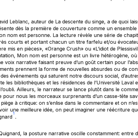
avid Leblanc, auteur de
La descente du singe
, a de quoi la
résente dès la première de couverture comme un ensemble d
on nom est personne
. La lecture révèle une série de chapi
rès courts et portant chacun un titre farfelu et/ou évocateu
ière mis en pièces», «Orange Crush» ou «L’idiot de Plessisvi
ntation,
Mon nom est personne
est un livre hétérogène, où l
une voix narrative faisant preuve d’un goût certain pour l’ab
agments prennent la forme de nouvelles absurdes ou de co
à des événements qui saturent notre discours social, d’autr
e les bibliothèques et les résidences de l’Université Laval e
l’oubli. Ailleurs, le narrateur se lance plutôt dans le comme
 pour nous les morceaux surprenants d’un casse-tête savant.
 piège à critique: on s’enlise dans le commentaire et on n’e
voir une meilleure idée, on peut imaginer une réécriture q
1
gnard
.
uignard, la posture narrative oscille constamment: entre d