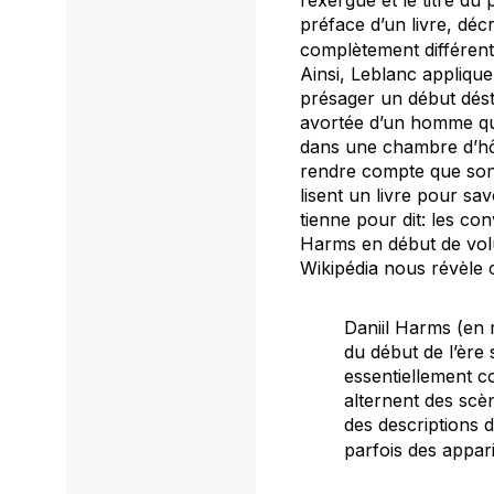
préface d’un livre, décr
complètement différent
Ainsi, Leblanc applique
présager un début désta
avortée d’un homme qui 
dans une chambre d’hôp
rendre compte que son a
lisent un livre pour sa
tienne pour dit: les c
Harms en début de volu
Wikipédia
nous révèle ce
Daniil Harms (en 
du début de l’ère
essentiellement c
alternent des scè
des descriptions 
parfois des appar