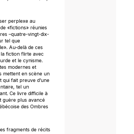
isser perplexe au
e «fictions» réunies
tres –quatre-vingt-dix-
r tel que
lle». Au-delà de ces
a fiction flirte avec
surde et le cynisme.
ntes modernes et
es mettent en scène un
t qui fait preuve d’une
ntaire, tel un
 Ce livre difficile à
st guère plus avancé
uébécoise des
Ombres
es fragments de récits