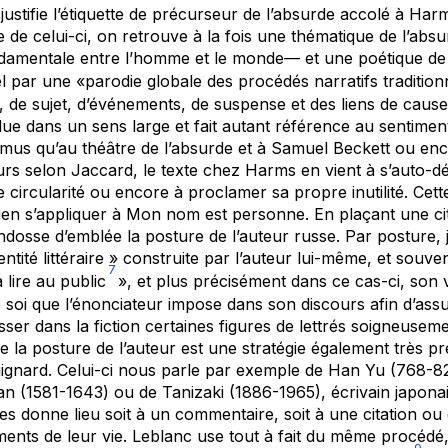
justifie l’étiquette de précurseur de l’absurde accolé à Ha
de celui-ci, on retrouve à la fois une thématique de l’ab
ndamentale entre l’homme et le monde— et une poétique de 
l par une «parodie globale des procédés narratifs tradition
de sujet, d’événements, de suspense et des liens de cause à
due dans un sens large et fait autant référence au sentiment
us qu’au théâtre de l’absurde et à Samuel Beckett ou enc
urs selon Jaccard, le texte chez Harms en vient à s’auto-dét
 circularité ou encore à proclamer sa propre inutilité. Cett
ien s’appliquer à
Mon nom est personne
. En plaçant une c
ndosse d’emblée la posture de l’auteur russe. Par posture, j
ntité littéraire » construite par l’auteur lui-même, et souve
7
 lire au public
», et plus précisément dans ce cas-ci, son v
e soi que l’énonciateur impose dans son discours afin d’ass
sser dans la fiction certaines figures de lettrés soigneuseme
e la posture de l’auteur est une stratégie également très p
gnard. Celui-ci nous parle par exemple de Han Yu (768-82
n (1581-1643) ou de Tanizaki (1886-1965), écrivain japona
res donne lieu soit à un commentaire, soit à une citation o
ments de leur vie. Leblanc use tout à fait du même procédé