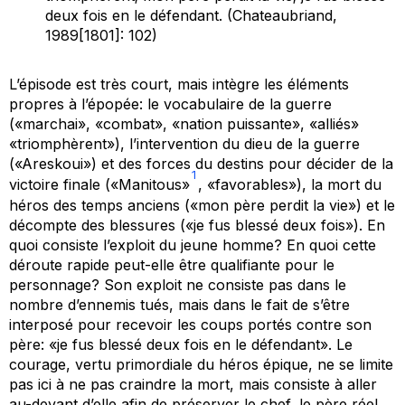
deux fois en le défendant. (Chateaubriand,
1989[1801]: 102)
L’épisode est très court, mais intègre les éléments
propres à l’épopée: le vocabulaire de la guerre
(«marchai», «combat», «nation puissante», «alliés»
«triomphèrent»), l’intervention du dieu de la guerre
(«Areskoui») et des forces du destins pour décider de la
1
victoire finale («Manitous»
, «favorables»), la mort du
héros des temps anciens («mon père perdit la vie») et le
décompte des blessures («je fus blessé deux fois»). En
quoi consiste l’exploit du jeune homme? En quoi cette
déroute rapide peut-elle être qualifiante pour le
personnage? Son exploit ne consiste pas dans le
nombre d’ennemis tués, mais dans le fait de s’être
interposé pour recevoir les coups portés contre son
père: «je fus blessé deux fois
en le défendant
». Le
courage, vertu primordiale du héros épique, ne se limite
pas ici à ne pas craindre la mort, mais consiste à aller
au-devant d’elle afin de préserver le chef, le père réel