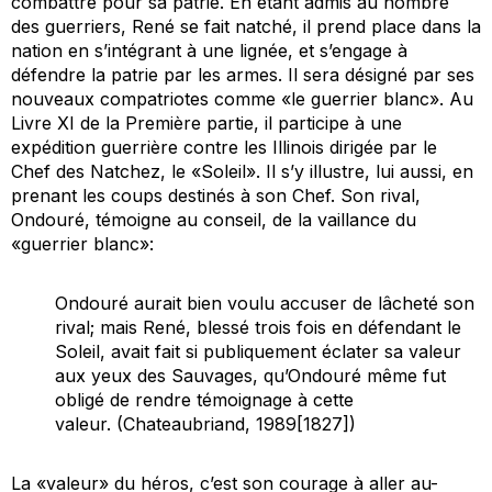
combattre pour sa patrie. En étant
admis
au nombre
des
guerriers
, René se fait natché, il prend place dans la
nation en s’intégrant à une lignée, et s’engage à
défendre la patrie par les armes. Il sera désigné par ses
nouveaux compatriotes comme «le guerrier blanc». Au
Livre XI de la Première partie, il participe à une
expédition guerrière contre les Illinois dirigée par le
Chef des Natchez, le «Soleil». Il s’y illustre, lui aussi, en
prenant les coups destinés à son Chef. Son rival,
Ondouré, témoigne au conseil, de la vaillance du
«guerrier blanc»:
Ondouré aurait bien voulu accuser de lâcheté son
rival; mais René, blessé trois fois en défendant le
Soleil, avait fait si publiquement éclater sa valeur
aux yeux des Sauvages, qu’Ondouré même fut
obligé de rendre témoignage à cette
valeur. (Chateaubriand, 1989[1827])
La «valeur» du héros, c’est son courage à aller au-