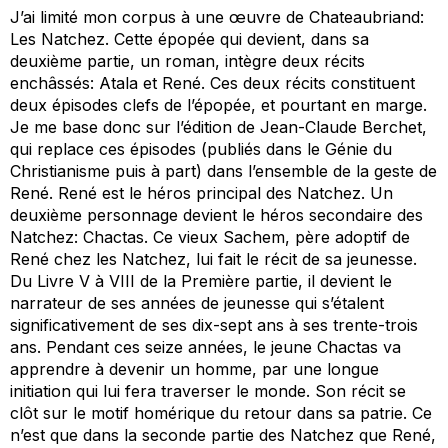
J’ai limité mon corpus à une œuvre de Chateaubriand:
Les Natchez
. Cette épopée qui devient, dans sa
deuxième partie, un roman, intègre deux récits
enchâssés:
Atala
et
René
. Ces deux récits constituent
deux épisodes clefs de l’épopée, et pourtant en marge.
Je me base donc sur l’édition de Jean-Claude Berchet,
qui replace ces épisodes (publiés dans le
Génie du
Christianisme
puis à part) dans l’ensemble de la geste de
René. René est le héros principal des
Natchez
. Un
deuxième personnage devient le héros secondaire des
Natchez
: Chactas. Ce vieux Sachem, père adoptif de
René chez les Natchez, lui fait le récit de sa jeunesse.
Du Livre V à VIII de la Première partie, il devient le
narrateur de ses années de jeunesse qui s’étalent
significativement de ses dix-sept ans à ses trente-trois
ans. Pendant ces seize années, le jeune Chactas va
apprendre à devenir un homme, par une longue
initiation qui lui fera traverser le monde. Son récit se
clôt sur le motif homérique du
retour
dans sa patrie. Ce
n’est que dans la seconde partie des
Natchez
que René,