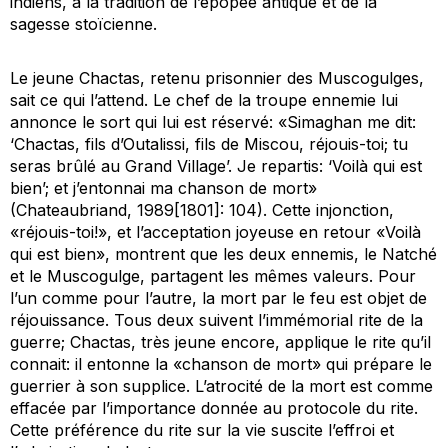
indiens, à la tradition de l’épopée antique et de la
sagesse stoïcienne.
Le jeune Chactas, retenu prisonnier des Muscogulges,
sait ce qui l’attend. Le chef de la troupe ennemie lui
annonce le sort qui lui est réservé: «Simaghan me dit:
‘Chactas, fils d’Outalissi, fils de Miscou, réjouis-toi; tu
seras brûlé au Grand Village’. Je repartis: ‘Voilà qui est
bien’; et j’entonnai ma chanson de mort»
(Chateaubriand, 1989[1801]: 104). Cette injonction,
«réjouis-toi!», et l’acceptation joyeuse en retour «Voilà
qui est bien», montrent que les deux ennemis, le Natché
et le Muscogulge, partagent les mêmes valeurs. Pour
l’un comme pour l’autre, la mort par le feu est objet de
réjouissance. Tous deux suivent l’immémorial rite de la
guerre; Chactas, très jeune encore, applique le rite qu’il
connait: il entonne la «chanson de mort» qui prépare le
guerrier à son supplice. L’atrocité de la mort est comme
effacée par l’importance donnée au protocole du rite.
Cette préférence du rite sur la vie suscite l’effroi et