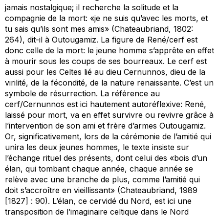
jamais nostalgique; il recherche la solitude et la
compagnie de la mort: «je ne suis qu’avec les morts, et
tu sais qu’ils sont mes amis» (Chateaubriand, 1802:
264), dit-il à Outougamiz. La figure de René/cerf est
donc celle de la mort: le jeune homme s’apprête en effet
à mourir sous les coups de ses bourreaux. Le cerf est
aussi pour les Celtes lié au dieu Cernunnos, dieu de la
virilité, de la fécondité, de la nature renaissante. C’est un
symbole de résurrection. La référence au
cerf/Cernunnos est ici hautement
autoréflexive
: René,
laissé pour mort, va en effet survivre ou revivre grâce à
l’intervention de son ami et frère d’armes Outougamiz.
Or, significativement, lors de la cérémonie de l’amitié qui
unira les deux jeunes hommes, le texte insiste sur
l’échange rituel des présents, dont celui des «bois d’un
élan, qui tombant chaque année, chaque année se
relève avec une branche de plus, comme l’amitié qui
doit s’accroître en vieillissant» (Chateaubriand, 1989
[1827] : 90). L’élan, ce cervidé du Nord, est ici une
transposition de l’imaginaire celtique dans le Nord