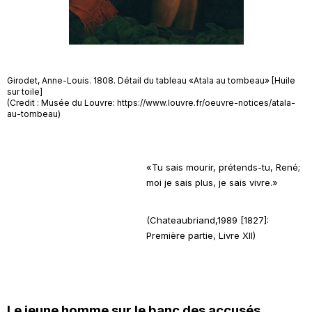
Girodet, Anne-Louis. 1808. Détail du tableau «Atala au tombeau» [Huile
sur toile]
(Credit : Musée du Louvre: https://www.louvre.fr/oeuvre-notices/atala-
au-tombeau)
«
Tu sais mourir, prétends-tu, René;
moi je sais plus, je sais vivre.»
(Chateaubriand,1989 [1827]:
Première partie, Livre XII)
Le jeune homme sur le banc des accusés