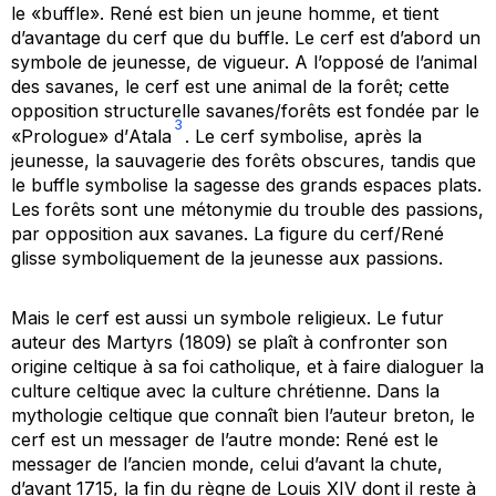
le «buffle». René est bien un
jeune homme
, et tient
d’avantage du cerf que du buffle. Le cerf est d’abord un
symbole de jeunesse, de vigueur. A l’opposé de l’animal
des savanes, le cerf est une animal de la forêt; cette
opposition structurelle savanes/forêts est fondée par le
3
«Prologue» d’
Atala
.
Le cerf symbolise, après la
jeunesse, la sauvagerie des forêts obscures, tandis que
le buffle symbolise la sagesse des grands espaces plats.
Les forêts sont une métonymie du trouble des passions,
par opposition aux savanes. La figure du cerf/René
glisse symboliquement de la jeunesse aux passions.
Mais le cerf est aussi un symbole religieux. Le futur
auteur des
Martyrs
(1809) se plaît à confronter son
origine celtique à sa foi catholique, et à faire dialoguer la
culture celtique avec la culture chrétienne. Dans la
mythologie celtique que connaît bien l’auteur breton, le
cerf est un messager de l’autre monde: René est le
messager de l’ancien monde, celui d’avant la chute,
d’avant 1715, la fin du règne de Louis XIV dont il reste à