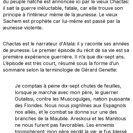
du peuple natché est annoncée ici par le vieux Chactas:
il sait la guerre inéluctable, fatale, car elle trouve son
principe à l’intérieur même de la jeunesse. Le vieux
Sachem est prophète car lui-même est
passé
par la
jeunesse violente.
Chactas est le narrateur d’
Atala
: il y raconte ses années
de jeunesse. Le premier épisode du récit de sa vie est sa
première expérience guerrière. Il n’a que dix-sept ans.
L’épisode est très court, résumé sous la forme d’un
sommaire
selon la terminologie de Gérard Genette:
Je comptais à peine dix-sept chutes de feuilles,
lorsque je marchai avec mon père, le guerrier
Outalissi, contre les Muscogulges, nation puissante
des Florides. Nous nous joignîmes aux Espagnols
nos alliés, et le combat se donna sur une des
branches de la Maubile. Areskoui et les Manitous
ne nous furent pas favorables. Les ennemis
triomphèrent; mon père perdit la vie; je fus blessé