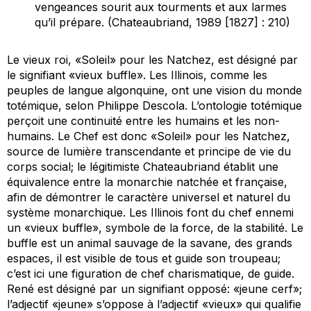
vengeances sourit aux tourments et aux larmes
qu’il prépare. (Chateaubriand, 1989 [1827] : 210)
Le vieux roi, «Soleil» pour les Natchez, est désigné par
le signifiant «vieux buffle». Les Illinois, comme les
peuples de langue algonquine, ont une vision du monde
totémique
, selon Philippe Descola. L’ontologie totémique
perçoit une continuité entre les humains et les non-
humains. Le Chef est donc «Soleil» pour les Natchez,
source de lumière transcendante et principe de vie du
corps social; le légitimiste Chateaubriand établit une
équivalence entre la monarchie natchée et française,
afin de démontrer le caractère universel et
naturel
du
système monarchique. Les Illinois font du chef ennemi
un «vieux buffle», symbole de la force, de la stabilité. Le
buffle est un animal sauvage de la savane, des grands
espaces, il est visible de tous et guide son troupeau;
c’est ici une figuration de chef charismatique, de guide.
René est désigné par un signifiant opposé: «jeune cerf»;
l’adjectif «jeune» s’oppose à l’adjectif «vieux» qui qualifie