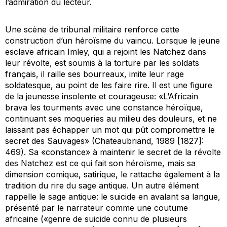
l’admiration du lecteur.
Une scène de tribunal militaire renforce cette
construction d’un héroïsme du vaincu. Lorsque le jeune
esclave africain Imley, qui a rejoint les Natchez dans
leur révolte, est soumis à la torture par les soldats
français, il raille ses bourreaux, imite leur rage
soldatesque, au point de les faire rire. Il est une figure
de la jeunesse insolente et courageuse: «L’Africain
brava les tourments avec une constance héroïque,
continuant ses moqueries au milieu des douleurs, et ne
laissant pas échapper un mot qui pût compromettre le
secret des Sauvages» (Chateaubriand, 1989 [1827]:
469). Sa «constance» à maintenir le secret de la révolte
des Natchez est ce qui fait son héroïsme, mais sa
dimension comique, satirique, le rattache également à la
tradition du rire du sage antique. Un autre élément
rappelle le sage antique: le suicide en avalant sa langue,
présenté par le narrateur comme une coutume
africaine («genre de suicide connu de plusieurs