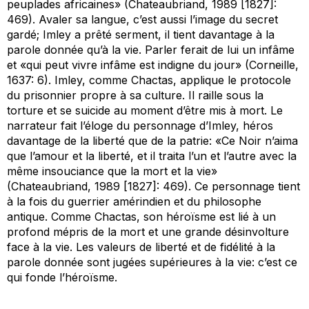
peuplades africaines» (Chateaubriand, 1989 [1827]:
469). Avaler sa langue, c’est aussi l’image du secret
gardé; Imley a prêté serment, il tient davantage à la
parole donnée qu’à la vie. Parler ferait de lui un
infâme
et «qui peut vivre infâme est indigne du jour» (Corneille,
1637: 6). Imley, comme Chactas, applique le protocole
du prisonnier propre à sa culture. Il raille sous la
torture et se suicide au moment d’être mis à mort. Le
narrateur fait l’éloge du personnage d’Imley, héros
davantage de la liberté que de la patrie: «Ce Noir n’aima
que l’amour et la liberté, et il traita l’un et l’autre avec la
même insouciance que la mort et la vie»
(Chateaubriand, 1989 [1827]: 469). Ce personnage tient
à la fois du guerrier amérindien et du philosophe
antique. Comme Chactas, son héroïsme est lié à un
profond mépris de la mort et une grande désinvolture
face à la vie. Les valeurs de liberté et de fidélité à la
parole donnée sont jugées supérieures à la vie: c’est ce
qui fonde l’héroïsme.