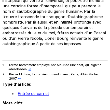
inscription qui verse à l’universel, et peut-être même à
une certaine forme d’intemporel, qui peut prendre le
nom d’ «autobiographie du genre humain». Par là
l’œuvre transcende tout soupçon d’autobiographisme
nombriliste. Par là aussi, et en intimité profonde avec
quelques écrivains de la période contemporaine,
embarrassés du
je
et du
moi
, frères actuels d’un Pascal
ou d’un Pierre Nicole, Lionel Bourg réinvente le genre
autobiographique à partir de ses impasses.
1
Terme notamment employé par Maurice Blanchot, qui signifie
«dérobade».
↩︎
2
Pierre Michon,
Le roi vient quand il veut
, Paris, Albin Michel,
2007.
↩︎
Type d'article:
Entrée de carnet
Mots-clés: