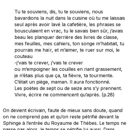
Tu te souviens, dis, tu te souviens, nous
bavardions la nuit dans la cuisine où tu me laissais
seul après avoir lavé la cafetière, les phrases se
bousculaient en vrac, tu le savais bien sûr, j’avais
beau les planquer derrière des livres de classe,
mes feuilles, mes cahiers, ton songe m’habitait, tu
pourrais me haïr, et m’aimer, te ruer sur moi, le
couteau
-j’vais te crever, j’vais te crever
ou m’empoigner les couilles en riant grassement,
je n’étais plus que ça, ta fièvre, ta tourmente.
C’était un piège, maman. Il aura fonctionné.
Les poètes de sept ou de seize ans s’y prennent.
Vivre, écrire ne commencent qu’après. (p.28)
On devient écrivain, faute de mieux sans doute, quand
on ne comprend pas et qu’on reste pétrifié devant la
Sphinge à l’entrée du Royaume de Thèbes. Le temps ne
passe pas alors, le temps se pétrifie lui aussi. Dans