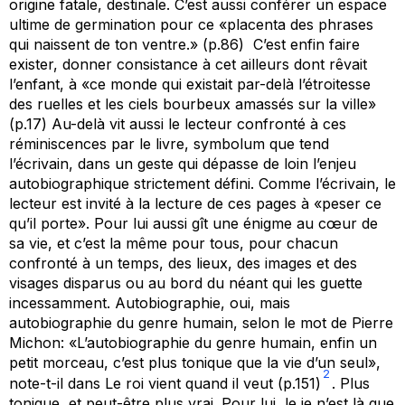
origine fatale, destinale. C’est aussi conférer un espace
ultime de germination pour ce «placenta des phrases
qui naissent de ton ventre.» (p.86) C’est enfin faire
exister, donner consistance à cet ailleurs dont rêvait
l’enfant, à «ce monde qui existait par-delà l’étroitesse
des ruelles et les ciels bourbeux amassés sur la ville»
(p.17) Au-delà vit aussi le lecteur confronté à ces
réminiscences par le livre,
symbolum
que tend
l’écrivain, dans un geste qui dépasse de loin l’enjeu
autobiographique strictement défini. Comme l’écrivain, le
lecteur est invité à la lecture de ces pages à «peser ce
qu’il porte». Pour lui aussi gît une énigme au cœur de
sa vie, et c’est la même pour tous, pour chacun
confronté à un temps, des lieux, des images et des
visages disparus ou au bord du néant qui les guette
incessamment. Autobiographie, oui, mais
autobiographie du genre humain, selon le mot de Pierre
Michon: «L’autobiographie du genre humain, enfin un
petit morceau, c’est plus tonique que la vie d’un seul»,
2
note-t-il dans
Le roi vient quand il veut
(p.151)
. Plus
tonique, et peut-être plus vrai. Pour lui, le
je
n’est là que