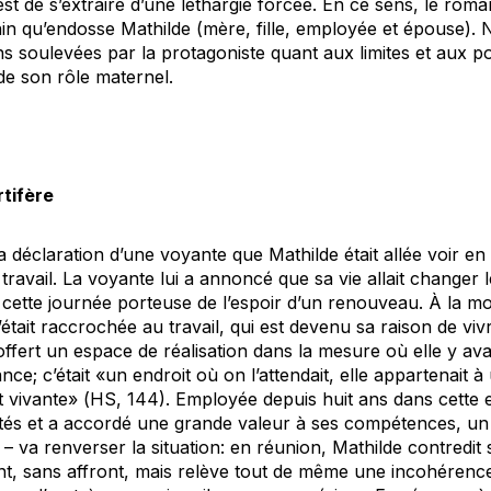
est de s’extraire d’une léthargie forcée. En ce sens, le roma
in qu’endosse Mathilde (mère, fille, employée et épouse). 
s soulevées par la protagoniste quant aux limites et aux pos
r de son rôle maternel.
rtifère
 déclaration d’une voyante que Mathilde était allée voir e
travail. La voyante lui a annoncé que sa vie allait changer le
cette journée porteuse de l’espoir d’un renouveau. À la mo
était raccrochée au travail, qui est devenu sa raison de viv
offert un espace de réalisation dans la mesure où elle y avai
ce; c’était «un endroit où on l’attendait, elle appartenait à 
t vivante» (
HS
, 144). Employée depuis huit ans dans cette e
ités et a accordé une grande valeur à ses compétences, u
– va renverser la situation: en réunion, Mathilde contredit
ent, sans affront, mais relève tout de même une incohérence