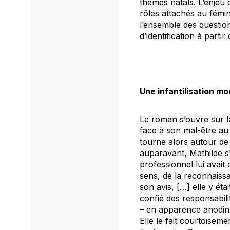
thèmes natals. L’enjeu 
rôles attachés au fémin
l’ensemble des question
d’identification à parti
Une infantilisation mo
Le roman s’ouvre sur la
face à son mal-être au 
tourne alors autour de 
auparavant, Mathilde s’
professionnel lui avait 
sens, de la reconnaissan
son avis, […] elle y étai
confié des responsabil
– en apparence anodin 
Elle le fait courtoisem