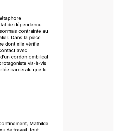
 métaphore
’état de dépendance
ésormais contrainte au
lier. Dans la pièce
e dont elle vérifie
 contact avec
e d’un cordon ombilical
protagoniste vis-à-vis
ortée carcérale que le
u confinement, Mathilde
u de travail, tout