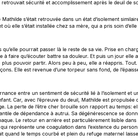
 retrouvait sécurité et accomplissement après le deuil de s
 Mathilde s’était retrouvée dans un état d’isolement similair
où elle s’était installée chez sa mère, qui a pris soin d’ell
rs qu’elle pourrait passer là le reste de sa vie. Prise en cha
re à faire qu’écouter battre sa douleur. Et puis un jour elle
plus pouvoir partir. Alors peu à peu, elle a réappris. Tout
çons. Elle est revenue d’une torpeur sans fond, de l’épais
ernance entre un sentiment de sécurité lié à l’isolement et u
fant. Car, avec l’épreuve du deuil, Mathilde est propulsée
e. La perte de l’être cher brouille son rapport au temps: el
fantile de dépendance à autrui. Sa dégénérescence se donn
que. Le retour en arrière est particulièrement lisible dans 
 qui représente une coagulation dans l’existence du perso
t quand le temps courbé et plein du refuge maternel laiss