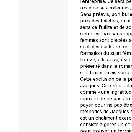
l’entreprise. Ce sera p
reste de ses collègues,
Sans préavis, son bure
près des toilettes, où i
sens de l’utilité et de
sien n’est pas sans rap
femmes sont placées so
spatiales qui leur sont
formation du sujet fémi
trouve, elle aussi, évi
présenté dans le roman 
son travail, mais son p
Cette exclusion de la p
Jacques. Cela s’inscrit
comme «une ingratitude v
manière de ne pas être l
payer pour ne pas être
méthodes de Jacques son
est un châtiment exerc
consiste à gérer un conf
pour trouver un terrain