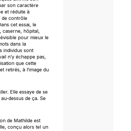
 par son caractère
e et réduite à
f de contrôle
ans cet essai, le
 caserne, hôpital,
révisible pour mieux le
mots dans la
s individus sont
avail n’y échappe pas,
isation que cette
t retirés, à l’image du
ller. Elle essaye de se
t au-dessus de ça. Se
ion de Mathilde est
lle, conçu alors tel un