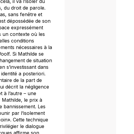
la, il va l’isoler du
, du droit de parole.
s, sans fenêtre et
de est dépossédée de son
 espace expressément
s un contexte où les
lles conditions
léments nécessaires à la
oolf. Si Mathilde se
 changement de situation
en s’investissant dans
 identité
a posteriori
.
taire de la part de
ui décrit la négligence
t à l’autre – une
 Mathilde, le prix à
le bannissement. Les
unir par l’isolement
oin». Cette technique
ivilégier le dialogue
acques affirme son