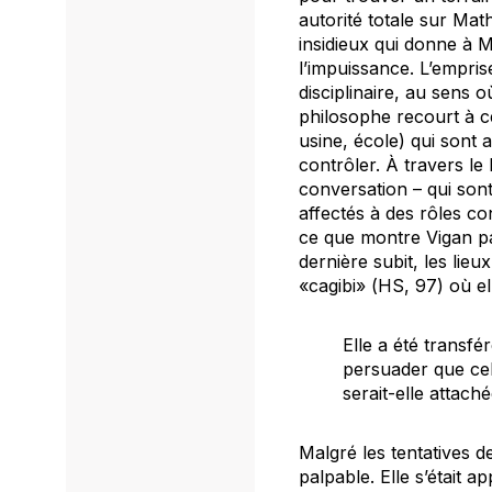
autorité totale sur Math
insidieux qui donne à Ma
l’impuissance. L’empri
disciplinaire, au sens 
philosophe recourt à ce
usine, école) qui sont 
contrôler. À travers le
conversation – qui sont
affectés à des rôles con
ce que montre Vigan par
dernière subit, les lie
«cagibi» (
HS
, 97) où el
Elle a été transfé
persuader que cel
serait-elle atta
Malgré les tentatives d
palpable. Elle s’était 