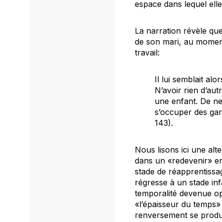
espace dans lequel elle
La narration révèle que
de son mari, au moment 
travail:
Il lui semblait alo
N’avoir rien d’aut
une enfant. De ne 
s’occuper des gar
143).
Nous lisons ici une alt
dans un «redevenir» en
stade de réapprentissag
régresse à un stade in
temporalité devenue opa
«l’épaisseur du temps»
renversement se produi