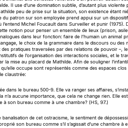
ilde. Il use d’une domination subtile, d’autant plus violente
thilde peu de prise sur la situation, son existence étant nié
se du patron sur son employée prend appui sur un dispositi
où l’entend Michel Foucault dans
Surveiller et punir
(1975). D
tte notion pour penser un ensemble de lieux (prison, asile,
analogues dans leur fonction: faire de l’humain un animal p
 langage, le choix de la grammaire dans le discours ou des 
 des pratiques traversées par des relations de pouvoir –, le
stitutifs de l’organisation des interactions sociales, et le tr
 la mise au placard de Mathilde. Afin de souligner l’infantil
ux qu’elle occupe sont représentés comme des espaces clos e
le claustrée:
rée dans le bureau 500-9. Elle va ranger ses affaires, s’insta
a n’a aucune importance, que cela ne change rien. Elle es
chée à son bureau comme à une chambre? (
HS
, 97.)
e banalisation de cet ostracisme, le sentiment de dépossess
approprié son bureau comme s’il s’agissait d’une chambre à e