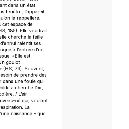
tant dans un état
ns fenêtre, l’appareil
u’on la rappellera.
ns cet espace de
HS
, 185). Elle voudrait
lle cherche la faille
’ennui ralentit ses
loqué à l’entrée d’un
ssue: «Elle est
 Un goulot
» (
HS
, 73). Souvent,
 besoin de prendre des
er dans une foule qui
hilde a cherché l’air,
lère. / L’air
ouveau-né qui, voulant
espiration. La
 d’une naissance – que