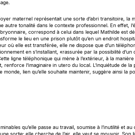
sage.
 foyer maternel représentait une sorte d’abri transitoire, la
e autre tonalité dans le contexte professionnel. En effet, l
mbryonnaire, correspond à celui dans lequel Mathilde est d
nsforme le lieu en une prison plutôt qu’en un endroit hospita
eur où elle est transférée, elle ne dispose que d’un téléphon
onnement en s’installant, «rassurée par la possibilité d’un
 Cette ligne téléphonique qui mène à l’extérieur, à la manièr
, renforce l’imaginaire
in utero
du local. L’inquiétude de la 
e monde, lien qu’elle souhaite maintenir, suggère ainsi la p
minables qu’elle passe au travail, soumise à l’inutilité et a
 sortie; elle cherche de l’air, elle veut se mouvoir. Son lie