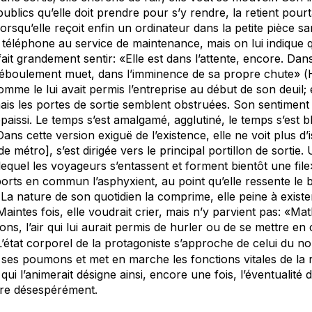
blics qu’elle doit prendre pour s’y rendre, la retient pour
orsqu’elle reçoit enfin un ordinateur dans la petite pièce sa
 téléphone au service de maintenance, mais on lui indique q
 fait grandement sentir: «Elle est dans l’attente, encore. Da
d’éboulement muet, dans l’imminence de sa propre chute» (
mme le lui avait permis l’entreprise au début de son deuil; e
ais les portes de sortie semblent obstruées. Son sentiment d
épaissi. Le temps s’est amalgamé, agglutiné, le temps s’est b
Dans cette version exiguë de l’existence, elle ne voit plus d’i
métro], s’est dirigée vers le principal portillon de sortie.
equel les voyageurs s’entassent et forment bientôt une file
sports en commun l’asphyxient, au point qu’elle ressente le
 La nature de son quotidien la comprime, elle peine à exist
 Maintes fois, elle voudrait crier, mais n’y parvient pas: «Mat
, l’air qui lui aurait permis de hurler ou de se mettre en co
 L’état corporel de la protagoniste s’approche de celui du n
 ses poumons et met en marche les fonctions vitales de la r
qui l’animerait désigne ainsi, encore une fois, l’éventualité
dre désespérément.