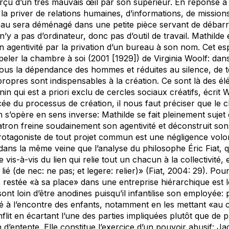
erçu d’un très mauvais œil par son supérieur. En réponse à ce
 la priver de relations humaines, d’informations, de missions
au sera déménagé dans une petite pièce servant de débarra
l n’y a pas d’ordinateur, donc pas d’outil de travail. Mathil
 son agentivité par la privation d’un bureau à son nom. Cet
peler la
chambre à soi
(2001 [1929]) de Virginia Woolf: dan
us la dépendance des hommes et réduites au silence, de te
 propres sont indispensables à la création. Ce sont là des é
nin qui est
a priori
exclu de cercles sociaux créatifs, écrit W
ncée du processus de création, il nous faut préciser que le
s’opère en sens inverse: Mathilde se fait pleinement sujet 
atron freine soudainement son agentivité et déconstruit son
rotagoniste de tout projet commun est une négligence volon
 dans la même veine que l’analyse du philosophe Éric Fiat, q
is-à-vis du lien qui relie tout un chacun à la collectivité, e
ié (de nec: ne pas; et legere: relier)» (Fiat, 2004: 29). Pour
 restée «à sa place» dans une entreprise hiérarchique est 
t loin d’être anodines puisqu’il infantilise son employée: p
é à l’encontre des enfants, notamment en les mettant «au c
lit en écartant l’une des parties impliquées plutôt que de pr
 d’entente. Elle constitue l’exercice d’un pouvoir abusif: J