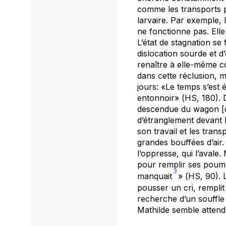
comme les transports pu
larvaire. Par exemple, l
ne fonctionne pas. Elle
L’état de stagnation se
dislocation sourde et 
renaître à elle-même co
dans cette réclusion, m
jours: «Le temps s’est 
entonnoir» (
HS
, 180). 
descendue du wagon [de 
d’étranglement devant l
son travail et les tran
grandes bouffées d’air.
l’oppresse, qui l’avale.
pour remplir ses poumons
3
manquait
» (
HS
, 90).
pousser un cri, remplit
recherche d’un souffle 
Mathilde semble atten