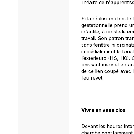
linéaire de réapprentis
Si la réclusion dans le
gestationnelle prend un
infantile, à un stade e
travail. Son patron tra
sans fenêtre ni ordinat
immédiatement le foncti
l’extérieur» (
HS
, 110).
unissant mère et enfant
de ce lien coupé avec l
lieu revêt.
Vivre en vase clos
Devant les heures inter
cherche constamment une