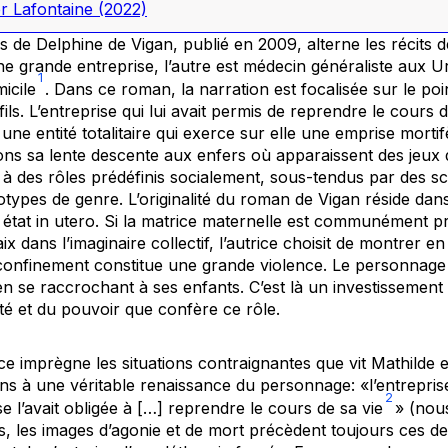
r Lafontaine
(2022)
s
de Delphine de Vigan, publié en 2009, alterne les récits 
ne grande entreprise, l’autre est médecin généraliste aux 
1
micile
. Dans ce roman, la narration est focalisée sur le poi
ils. L’entreprise qui lui avait permis de reprendre le cours 
une entité totalitaire qui exerce sur elle une emprise mortif
vons sa lente descente aux enfers où apparaissent des jeux 
it à des rôles prédéfinis socialement, sous-tendus par des 
éotypes de genre. L’originalité du roman de Vigan réside dans
 état
in utero
. Si la matrice maternelle est communément 
aix dans l’imaginaire collectif, l’autrice choisit de montrer e
confinement constitue une grande violence. Le personnage
en se raccrochant à ses enfants. C’est là un investissement
nité et du pouvoir que confère ce rôle.
e imprègne les situations contraignantes que vit Mathilde et
ons à une véritable renaissance du personnage: «l’entreprise 
2
ise l’avait obligée à […] reprendre le cours de sa vie
» (nou
 les images d’agonie et de mort précèdent toujours ces de