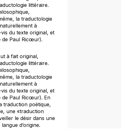
uctologie littéraire.
hilosophique,
 même, la traductologie
 naturellement à
vis du texte original, et
e de Paul Ricœur).
 à fait original,
uctologie littéraire.
hilosophique,
 même, la traductologie
 naturellement à
vis du texte original, et
e de Paul Ricœur). En
a traduction poétique,
le, une «traduction
éveiller le désir dans une
 langue d’origine.