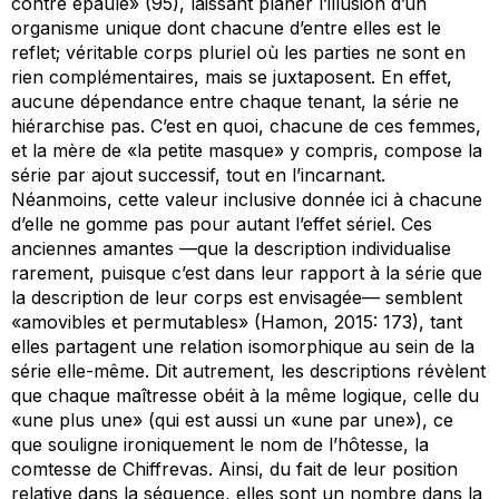
contre épaule» (95), laissant planer l’illusion d’un
organisme unique dont chacune d’entre elles est le
reflet; véritable corps pluriel où les parties ne sont en
rien complémentaires, mais se juxtaposent. En effet,
aucune dépendance entre chaque tenant, la série ne
hiérarchise pas. C’est en quoi, chacune de ces femmes,
et la mère de «la petite masque» y compris, compose la
série par ajout successif, tout en l’incarnant.
Néanmoins, cette valeur inclusive donnée ici à chacune
d’elle ne gomme pas pour autant l’effet sériel. Ces
anciennes amantes —que la description individualise
rarement, puisque c’est dans leur rapport à la série que
la description de leur corps est envisagée— semblent
«amovibles et permutables» (Hamon, 2015: 173), tant
elles partagent une relation isomorphique au sein de la
série elle-même. Dit autrement, les descriptions révèlent
que chaque maîtresse obéit à la même logique, celle du
«une plus une» (qui est aussi un «une par une»), ce
que souligne ironiquement le nom de l’hôtesse, la
comtesse de
Chiffre
vas. Ainsi, du fait de leur position
relative dans la séquence, elles sont un nombre dans la