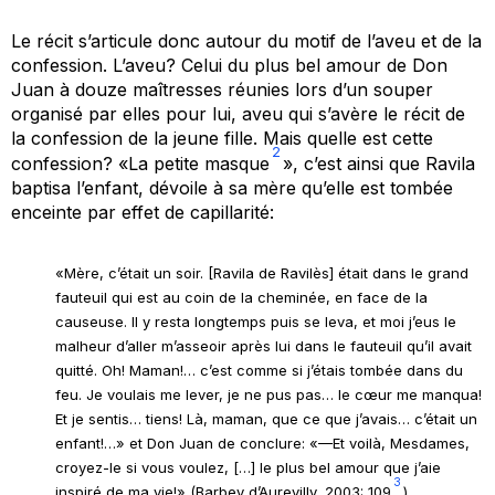
Le récit s’articule donc autour du motif de l’aveu et de la
confession. L’aveu? Celui du plus bel amour de Don
Juan à douze maîtresses réunies lors d’un souper
organisé par elles pour lui, aveu qui s’avère le récit de
la confession de la jeune fille. Mais quelle est cette
2
confession? «La petite masque
», c’est ainsi que Ravila
baptisa l’enfant, dévoile à sa mère qu’elle est tombée
enceinte par effet de capillarité:
«Mère, c’était un soir. [Ravila de Ravilès] était dans le grand
fauteuil qui est au coin de la cheminée, en face de la
causeuse. Il y resta longtemps puis se leva, et moi j’eus le
malheur d’aller m’asseoir après lui dans le fauteuil qu’il avait
quitté. Oh! Maman!… c’est comme si j’étais tombée dans du
feu. Je voulais me lever, je ne pus pas… le cœur me manqua!
Et je sentis… tiens! Là, maman, que ce que j’avais… c’était un
enfant!…
» et Don Juan de conclure: «—Et voilà, Mesdames,
croyez-le si vous voulez, […] le plus bel amour que j’aie
3
inspiré de ma vie!» (Barbey d’Aurevilly, 2003:
109
)