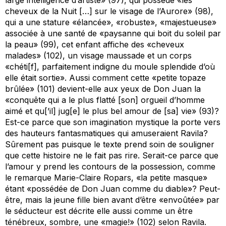
large intelligence d’artiste» (97), qui possède «les
cheveux de la Nuit […] sur le visage de l’Aurore» (98),
qui a une stature «élancée», «robuste», «majestueuse»
associée à une santé de «paysanne qui boit du soleil par
la peau» (99), cet enfant affiche des «cheveux
malades» (102), un visage maussade et un corps
«chéti[f], parfaitement indigne du moule splendide d’où
elle était sortie». Aussi comment cette «petite topaze
brûlée» (101) devient-elle aux yeux de Don Juan la
«conquête qui a le plus flatté [son] orgueil d’homme
aimé et qu[’il] jug[e] le plus bel amour de [sa] vie» (93)?
Est-ce parce que son imagination mystique la porte vers
des hauteurs fantasmatiques qui amuseraient Ravila?
Sûrement pas puisque le texte prend soin de souligner
que cette histoire ne le fait pas rire. Serait-ce parce que
l’amour y prend les contours de la possession, comme
le remarque Marie-Claire Ropars, «la petite masque»
étant «possédée de Don Juan comme du diable»? Peut-
être, mais la jeune fille bien avant d’être «envoûtée» par
le séducteur est décrite elle aussi comme un être
ténébreux, sombre, une «magie!» (102) selon Ravila.