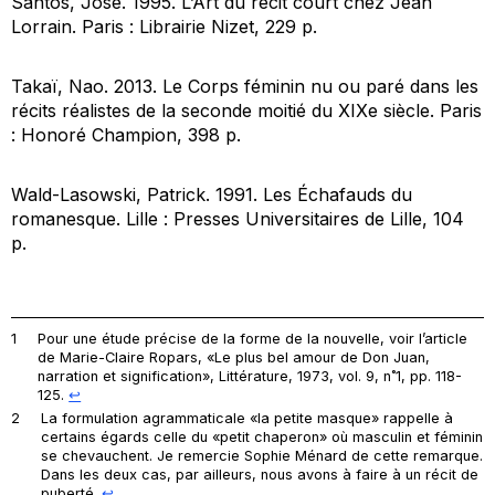
Santos, José. 1995.
L’Art du récit court chez Jean
Lorrain
. Paris : Librairie Nizet, 229 p.
Takaï, Nao. 2013.
Le Corps féminin nu ou paré dans les
récits réalistes de la seconde moitié du XIXe siècle.
Paris
: Honoré Champion, 398 p.
Wald-Lasowski, Patrick. 1991.
Les Échafauds du
romanesque
. Lille : Presses Universitaires de Lille, 104
p.
1
Pour une étude précise de la forme de la nouvelle, voir l’article
de Marie-Claire Ropars, «Le plus bel amour de Don Juan,
narration et signification»,
Littérature
, 1973, vol. 9, n˚1, pp. 118-
125.
↩︎
2
La formulation agrammaticale «la petite masque» rappelle à
certains égards celle du «petit chaperon» où masculin et féminin
se chevauchent. Je remercie Sophie Ménard de cette remarque.
Dans les deux cas, par ailleurs, nous avons à faire à un récit de
puberté.
↩︎