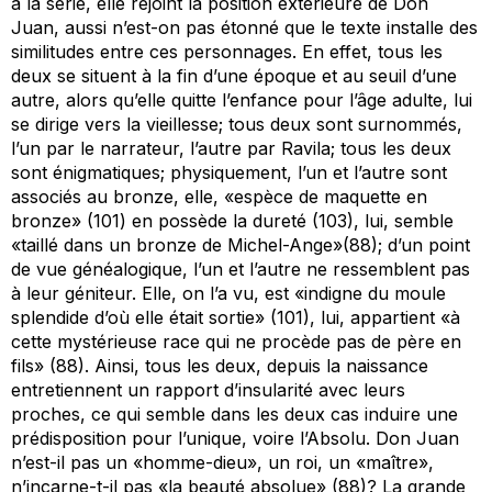
à la série, elle rejoint la position extérieure de Don
Juan, aussi n’est-on pas étonné que le texte installe des
similitudes entre ces personnages. En effet, tous les
deux se situent à la fin d’une époque et au seuil d’une
autre, alors qu’elle quitte l’enfance pour l’âge adulte, lui
se dirige vers la vieillesse; tous deux sont surnommés,
l’un par le narrateur, l’autre par Ravila; tous les deux
sont énigmatiques; physiquement, l’un et l’autre sont
associés au bronze, elle, «espèce de maquette en
bronze» (101) en possède la dureté (103), lui, semble
«taillé dans un bronze de Michel-Ange»(88); d’un point
de vue généalogique, l’un et l’autre ne ressemblent pas
à leur géniteur. Elle, on l’a vu, est «indigne du moule
splendide d’où elle était sortie» (101), lui, appartient «à
cette mystérieuse race qui ne procède pas de père en
fils» (88). Ainsi, tous les deux, depuis la naissance
entretiennent un rapport d’insularité avec leurs
proches, ce qui semble dans les deux cas induire une
prédisposition pour l’unique, voire l’Absolu. Don Juan
n’est-il pas un «homme-dieu», un roi, un «maître»,
n’incarne-t-il pas «la beauté absolue» (88)? La grande