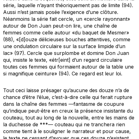
série, laquelle n’ayant théoriquement pas de limite (94).
Aussi n’est jamais posée l’exigence d’une clôture.
Néanmoins la série fait cercle, un «cercle rayonnant»
autour de Don Juan peut-on lire, une chaîne de
femmes comme celle autour «du baquet de Mesmer»
(88), «[d]ouze délicieuses bouches attentives, comme
une ondulation circulaire sur la surface limpide d’un
lac» (97). Cercle que surplombe et domine Don Juan
qui, insiste le texte, «étr[eint] d’un regard circulaire
toutes ces femmes qui formaient autour de la table une
si magnifique ceinture» (94). Ce regard est leur loi.
Tout ceci laisse présager qu’aucune des douze n’a de
chance d’être l’élue, c’est-à-dire celle qui ferait rupture
dans la chaîne des femmes —fantasme de coupure
qu’indique peut-être en creux la présence insistante du
couteau, tout au long de la nouvelle, entre les mains de
la duchesse de ***— couteau qui ne tranchera rien
comme tient à le souligner le narrateur et pour cause,
le texte ne cessant d’avouer que ces douze n’existent