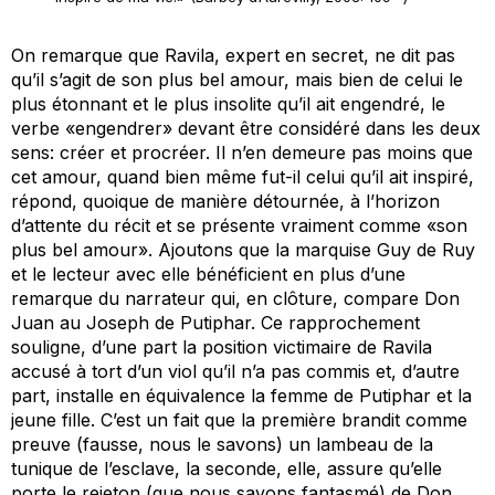
On remarque que Ravila, expert en secret, ne dit pas
qu’il s’agit de
son
plus bel amour, mais bien de celui le
plus étonnant et le plus insolite qu’il ait engendré, le
verbe «engendrer» devant être considéré dans les deux
sens: créer et procréer. Il n’en demeure pas moins que
cet amour, quand bien même fut-il celui qu’il ait inspiré,
répond, quoique de manière détournée, à l’horizon
d’attente du récit et se présente vraiment comme «son
plus bel amour». Ajoutons que la marquise Guy de Ruy
et le lecteur avec elle bénéficient en plus d’une
remarque du narrateur qui, en clôture, compare Don
Juan au Joseph de Putiphar. Ce rapprochement
souligne, d’une part la position victimaire de Ravila
accusé à tort d’un viol qu’il n’a pas commis et, d’autre
part, installe en équivalence la femme de Putiphar et la
jeune fille. C’est un fait que la première brandit comme
preuve (fausse, nous le savons) un lambeau de la
tunique de l’esclave, la seconde, elle, assure qu’elle
porte le rejeton (que nous savons fantasmé) de Don