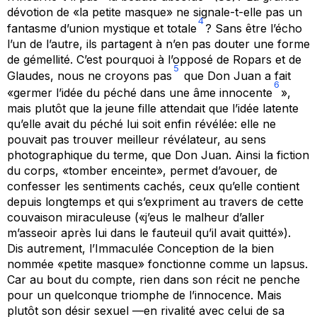
dévotion de «la petite masque» ne signale-t-elle pas un
4
fantasme d’union mystique et totale
? Sans être l’écho
l’un de l’autre, ils partagent à n’en pas douter une forme
de gémellité. C’est pourquoi à l’opposé de Ropars et de
5
Glaudes, nous ne croyons pas
que Don Juan a fait
6
«germer l’idée du péché dans une âme innocente
»,
mais plutôt que la jeune fille attendait que l’idée latente
qu’elle avait du péché lui soit enfin révélée: elle ne
pouvait pas trouver meilleur révélateur, au sens
photographique du terme, que Don Juan. Ainsi la fiction
du corps, «tomber enceinte», permet d’avouer, de
confesser les sentiments cachés, ceux qu’elle contient
depuis longtemps et qui s’expriment au travers de cette
couvaison miraculeuse («j’eus le malheur d’aller
m’asseoir après lui dans le fauteuil qu’il avait quitté»).
Dis autrement, l’
Immaculée
Conception de la bien
nommée «petite masque» fonctionne comme un lapsus.
Car au bout du compte, rien dans son récit ne penche
pour un quelconque triomphe de l’innocence. Mais
plutôt son désir sexuel —en rivalité avec celui de sa