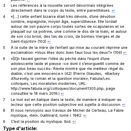
3
Les références à la nouvelle seront désormais intégrées
directement dans le corps du texte, entre parenthèses.
↩︎
4
«[…] cette enfant bizarre était très dévote, d’une dévotion
sombre, espagnole, moyen âge, superstitieuse. Elle tordait
autour de son pauvre corps toutes sortes de scapulaires et se
plaquait sur sa poitrine, unie comme le dos de la main, et autour
de son cou brisé, des tas de croix, de bonnes Vierges et de
Saint-Esprits!» (103)
↩︎
5
À la suite de la mère de l’enfant qui mise au courant réprime une
exclamation: «Vous êtes donc bien faux tous les deux?» (109)
↩︎
6
«[E]n faisant germer l’idée du péché dans l’esprit d’une
adolescente laide et pieuse –ce dont il s’enorgueillit comme de
son plus beau succès– Ravila montre que «le meilleur régal du
diable, c’est une innocence.» (42) (Pierre Glaudes, «Barbey
d’Aurevilly, le roman et la question morale»,
Fabula/Les
colloques
, Les moralistes modernes, URL:
http://www.fabula.org/colloques/document1305.php, page
consultée le 18 mars 2016.)
↩︎
7
Le mot est en italique dans le texte, de manière à indiquer au
lecteur que cette position subjective est sujette à discussion.
↩︎
8
Et nous renvoyons aux travaux de Michel de Certeau,
La Fable
mystique
, «tel», Gallimard, tome I. 1982.
↩︎
9
C’est la position du mystique.
Ibid
.
↩︎
Type d'article: