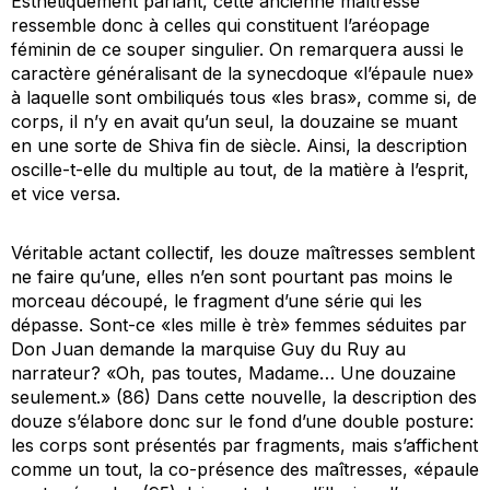
Esthétiquement parlant, cette ancienne maîtresse
ressemble donc à celles qui constituent l’aréopage
féminin de ce souper singulier. On remarquera aussi le
caractère généralisant de la synecdoque «l’épaule nue»
à laquelle sont ombiliqués tous «les bras», comme si, de
corps, il n’y en avait qu’un seul, la douzaine se muant
en une sorte de Shiva fin de siècle. Ainsi, la description
oscille-t-elle du multiple au tout, de la matière à l’esprit,
et
vice versa
.
Véritable actant collectif, les douze maîtresses semblent
ne faire qu’une, elles n’en sont pourtant pas moins le
morceau découpé, le fragment d’une série qui les
dépasse. Sont-ce «les
mille è trè
» femmes séduites par
Don Juan demande la marquise Guy du Ruy au
narrateur? «Oh, pas toutes, Madame… Une douzaine
seulement.» (86) Dans cette nouvelle, la description des
douze s’élabore donc sur le fond d’une double posture:
les corps sont présentés par fragments, mais s’affichent
comme un tout, la co-présence des maîtresses, «épaule