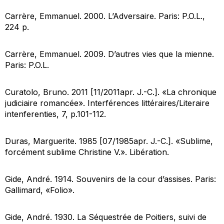
Carrère, Emmanuel. 2000.
L’Adversaire
. Paris: P.O.L.,
224 p.
Carrère, Emmanuel. 2009.
D’autres vies que la mienne
.
Paris: P.O.L.
Curatolo, Bruno. 2011 [11/2011apr. J.-C.]. «La chronique
judiciaire romancée».
Interférences littéraires/Literaire
intenferentie
s, 7, p.101-112.
Duras, Marguerite. 1985 [07/1985apr. J.-C.]. «Sublime,
forcément sublime Christine V.».
Libération
.
Gide, André. 1914.
Souvenirs de la cour d’assises
. Paris:
Gallimard, «Folio».
Gide, André. 1930.
La Séquestrée de Poitiers, suivi de