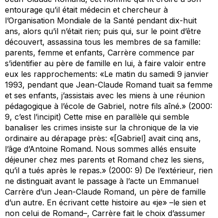
entourage qu’il était médecin et chercheur à
l’Organisation Mondiale de la Santé pendant dix-huit
ans, alors qu’il n’était rien; puis qui, sur le point d’être
découvert, assassina tous les membres de sa famille:
parents, femme et enfants, Carrère commence par
s’identifier au père de famille en lui, à faire valoir entre
eux les rapprochements: «Le matin du samedi 9 janvier
1993, pendant que Jean-Claude Romand tuait sa femme
et ses enfants, j’assistais avec les miens à une réunion
pédagogique à l’école de Gabriel, notre fils aîné.» (2000:
9, c’est l’
incipit
) Cette mise en parallèle qui semble
banaliser les crimes insiste sur la chronique de la vie
ordinaire au
dérapage près
: «[Gabriel] avait cinq ans,
l’âge d’Antoine Romand. Nous sommes allés ensuite
déjeuner chez mes parents et Romand chez les siens,
qu’il a tués après le repas.» (2000: 9) De l’extérieur, rien
ne distinguait avant le passage à l’acte un Emmanuel
Carrère d’un Jean-Claude Romand, un père de famille
d’un autre. En écrivant cette histoire au «je» –le sien et
non celui de Romand–, Carrère fait le choix d’assumer