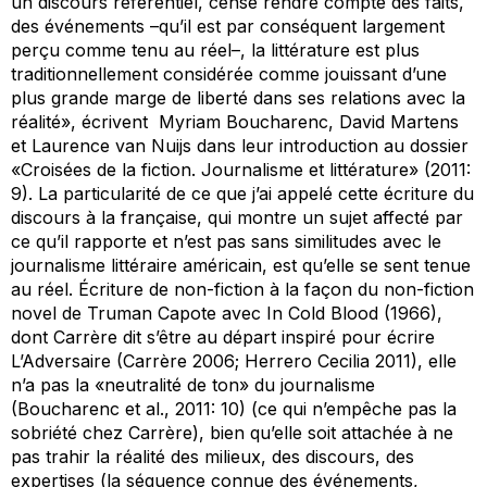
un discours référentiel, censé rendre compte des faits,
des événements –qu’il est par conséquent largement
perçu comme tenu au réel–, la littérature est plus
traditionnellement considérée comme jouissant d’une
plus grande marge de liberté dans ses relations avec la
réalité», écrivent Myriam Boucharenc, David Martens
et Laurence van Nuijs dans leur introduction au dossier
«Croisées de la fiction. Journalisme et littérature» (2011:
9). La particularité de ce que j’ai appelé cette
écriture du
discours
à la française, qui montre un sujet affecté par
ce qu’il rapporte et n’est pas sans similitudes avec le
journalisme littéraire américain, est qu’elle se sent
tenue
au réel
. Écriture de non-fiction à la façon du
non-fiction
novel
de Truman Capote avec
In Cold Blood
(1966),
dont Carrère dit s’être au départ inspiré pour écrire
L’Adversaire
(Carrère 2006; Herrero Cecilia 2011), elle
n’a pas la «neutralité de ton» du journalisme
(Boucharenc et al., 2011: 10) (ce qui n’empêche pas la
sobriété chez Carrère), bien qu’elle soit attachée à ne
pas trahir la réalité des milieux, des discours, des
expertises (la séquence connue des événements,