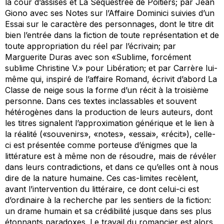
la cour d’assises
et
La Séquestrée de Poitiers
; par Jean
Giono avec ses
Notes sur l’Affaire Dominici
suivies d’un
Essai sur le caractère des personnages
, dont le titre dit
bien l’entrée dans la fiction de toute représentation et de
toute appropriation du réel par l’écrivain; par
Marguerite Duras avec son «Sublime, forcément
sublime Christine V.» pour
Libération
; et par Carrère lui-
même qui, inspiré de l’affaire Romand, écrivit d’abord
La
Classe de neige
sous la forme d’un récit à la troisième
personne. Dans ces textes inclassables et souvent
hétérogènes dans la production de leurs auteurs, dont
les titres signalent l’approximation générique et le lien à
la réalité («souvenirs», «notes», «essai», «récit»), celle-
ci est présentée comme porteuse d’énigmes que la
littérature est à même non de résoudre, mais de révéler
dans leurs contradictions, et dans ce qu’elles ont à nous
dire de la nature humaine. Ces cas-limites recèlent,
avant l’intervention du littéraire, ce dont celui-ci est
d’ordinaire à la recherche par les sentiers de la fiction:
un drame humain et sa crédibilité jusque dans ses plus
étonnants paradoxes. Le travail du romancier est alors