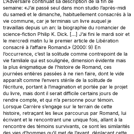
L’Adversaire
continuait sa description de la fin de
semaine: «J’ai passé seul dans mon studio l’après-midi
du samedi et le dimanche, habituellement consacrés à la
vie commune, car je terminais un livre auquel je
travaillais depuis un an: la biographie du romancier de
science-fiction Philip K. Dick. […] J’ai fini le mardi soir et
le mercredi matin lu le premier article de
Libération
consacré à l’affaire Romand.» (2000: 9) En
l’occurrence, c’est la solitude comme contrepoint de la
vie familiale qui est soulignée, dimension évidente mais
la plus énigmatique de l’histoire de Romand, ces
journées entières passées à ne rien faire, dont le vide
apparaît comme l’envers stérile de la solitude de
l’écriture, portant à l’imagination et portée par le projet
du livre, mais dont il serait difficile certains jours de
rendre compte, et qui n’a personne pour témoin.
Lorsque Carrère s’engage sur le terrain de cette
histoire, retraçant les lieux parcourus par Romand, lui
écrivant et le rencontrant une unique fois, allant à la
rencontre des témoins survivants, ce sont les similarités
des vies d’hommes qu’il met de l’avant, déplaçant cette