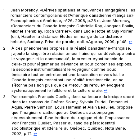
1
Jean Morency, «Dérives spatiales et mouvances langagières: les
romanciers contemporains et l’Amérique canadienne-française»,
Francophonies d’Amérique
, n°26, 2008, p.28 et Jean Morency,
«Romanciers du Canada français: Gabrielle Roy, Jacques Poulin,
Michel Tremblay, Roch Carrier», dans Lucie Hotte et Guy Poirier
(dir.),
Habiter la distance. Études en marge de
La distance
habitée, Sudbury, Prise de parole, coll. «Agora», 2009, p.148.
↩︎
2
À ces phénomènes propres à la réalité canadienne-française,
j’ajoute la singulière relation amour-haine qui se développe entre
le voyageur et la communauté, la premier ayant besoin de
celle-ci pour légitimer sa déviance et pour conter ses exploits,
la seconde instrumentalisant le voyageur comme bouc
émissaire tout en entretenant une fascination envers lui. Le
Canada français connotant une réalité traditionnelle, on ne
s’étonne pas non plus que ce «retour du refoulé» évoquent
systématiquement le folklore et la culture orale.
↩︎
3
Par exemple, François Ouellet, dans sa lecture du lexique sacré
dans les romans de Gaétan Soucy, Sylvain Trudel, Emmanuel
Aquin, Pierre Samson, Louis Hamelin et Alain Beaulieu, propose
que l’imaginaire catholique au Québec s’accompagne
nécessairement d’une écriture du tragique et de l’impuissance.
Voir François Ouellet,
Passer au rang de père: identité
sociohistorique et littéraire au Québec
, Québec, Nota Bene,
2002, p.71.
↩︎