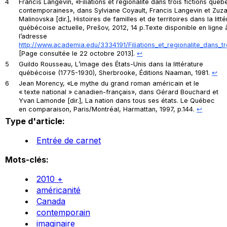
4
Francis Langevin, «Filiations et régionalité dans trois fictions qué
contemporaines», dans Sylviane Coyault, Francis Langevin et Zuz
Malinovska [dir.],
Histoires de familles et de territoires dans la litt
québécoise actuelle
, Prešov, 2012, 14 p.Texte disponible en ligne 
l’adresse
http://www.academia.edu/3334191/Filiations_et_regionalite_dans_tr
[Page consultée le 22 octobre 2013].
↩︎
5
Guildo Rousseau,
L’image des États-Unis dans la littérature
québécoise (1775-1930)
, Sherbrooke, Éditions Naaman, 1981.
↩︎
6
Jean Morency, «Le mythe du grand roman américain et le
« texte national » canadien-français», dans Gérard Bouchard et
Yvan Lamonde [dir.],
La nation dans tous ses états. Le Québec
en comparaison
, Paris/Montréal, Harmattan, 1997, p.144.
↩︎
Type d'article:
Entrée de carnet
Mots-clés:
2010 +
américanité
Canada
contemporain
imaginaire