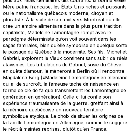
plus aux relais identitaires dits courants: la bonne vieille
Mère patrie française, les États-Unis riches et puissants
ou le nationalisme québécois moderne, citoyen et
pluraliste. À la suite de son exil vers Montréal où elle
crée un empire alimentaire dans la plus pure tradition
capitaliste, Madeleine Lamontagne rompt avec le
paradigme déterministe qu’on voit souvent dans les
sagas familiales, bien qu’elle symbolise en quelque sorte
le passage du Québec à la modernité. Ses fils, Michel et
Gabriel, explorent le Vieux continent sans subir de réels
atavismes. Les tribulations de Gabriel, sosie du Cheval
en quête d’amour, le mèneront à Berlin où il rencontre
Magdalena Berg («Madeleine Lamontagne» en allemand
qui a, de surcroît, la fameuse tache de naissance en
forme de clé de fa que transmettent les Lamontagne de
génération en génération). Celle-ci lui confie son
expérience traumatisante de la guerre, greffant ainsi à
la mémoire québécoise un nouveau territoire
symbolique atypique. Le choix de situer les origines de
la famille Lamontagne en Allemagne, comme le suggère
le récit à maintes reprises, plutôt qu’en France,