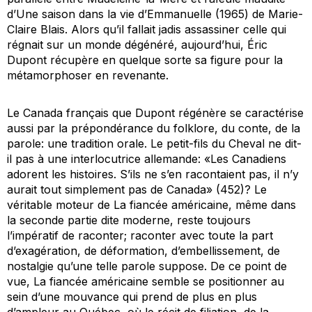
d’
Une saison dans la vie d’Emmanuelle
(1965) de Marie-
Claire Blais. Alors qu’il fallait jadis
assassiner
celle qui
régnait sur un monde dégénéré, aujourd’hui, Éric
Dupont récupère en quelque sorte sa figure pour la
métamorphoser en revenante.
Le Canada français que Dupont régénère se caractérise
aussi par la prépondérance du folklore, du conte,
de la
parole
: une tradition orale. Le petit-fils du Cheval ne dit-
il pas à une interlocutrice allemande: «Les Canadiens
adorent les histoires. S’ils ne s’en racontaient pas, il n’y
aurait tout simplement pas de Canada» (452)? Le
véritable moteur de
La fiancée américaine
, même dans
la seconde partie dite moderne, reste toujours
l’impératif de raconter; raconter avec toute la part
d’exagération, de déformation, d’embellissement, de
nostalgie qu’une telle parole suppose. De ce point de
vue,
La fiancée américaine
semble se positionner au
sein d’une mouvance qui prend de plus en plus
d’ampleur au Québec, où le récit de filiation, de la