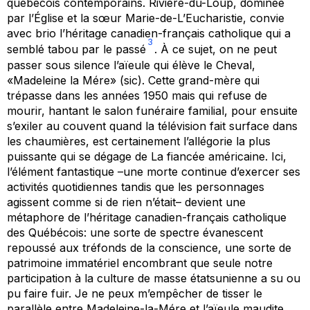
québécois contemporains. Rivière-du-Loup, dominée
par l’Église et la sœur Marie-de-L’Eucharistie, convie
avec brio l’héritage canadien-français catholique qui a
3
semblé tabou par le passé
. À ce sujet, on ne peut
passer sous silence l’aïeule qui élève le Cheval,
«Madeleine la Mére» (sic). Cette grand-mère qui
trépasse dans les années 1950 mais qui refuse de
mourir, hantant le salon funéraire familial, pour ensuite
s’exiler au couvent quand la télévision fait surface dans
les chaumières, est certainement l’allégorie la plus
puissante qui se dégage de
La fiancée américaine
. Ici,
l’élément fantastique –une morte continue d’exercer ses
activités quotidiennes tandis que les personnages
agissent comme si de rien n’était– devient une
métaphore de l’
héritage canadien-français catholique
des Québécois: une sorte de spectre évanescent
repoussé aux tréfonds de la conscience, une sorte de
patrimoine immatériel encombrant que seule notre
participation à la culture de masse étatsunienne a su ou
pu faire fuir. Je ne peux m’empêcher de tisser le
parallèle entre Madeleine-la-Mére et l’aïeule maudite