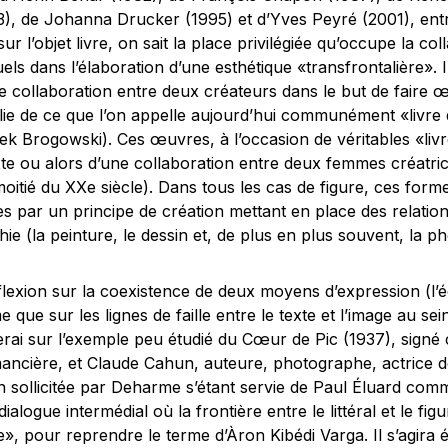
3), de Johanna Drucker (1995) et d’Yves Peyré (2001), en
ur l’objet
livre
, on sait la place privilégiée qu’occupe la co
isuels dans l’élaboration d’une esthétique «transfrontalière»
te collaboration entre deux créateurs dans le but de fai
e de ce que l’on appelle aujourd’hui communément «livre d
ek Brogowski). Ces œuvres, à l’occasion de véritables «livr
xte ou alors d’une collaboration entre deux femmes créatri
moitié du XXe siècle). Dans tous les cas de figure, ces forme
ies par un principe de création mettant en place des relati
phie (la peinture, le dessin et, de plus en plus souvent, la p
lexion sur la coexistence de deux moyens d’expression (l’éc
que sur les lignes de faille entre le texte et l’image au s
erai sur l’exemple peu étudié du
Cœur de Pic
(1937), signé 
ncière, et Claude Cahun, auteure, photographe, actrice de 
on sollicitée par Deharme s’étant servie de Paul Éluard co
ialogue intermédial où la frontière entre le
littéral
et le
figu
», pour reprendre le terme d’Àron Kibédi Varga. Il s’agira 