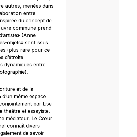
tre autres, menées dans
llaboration entre
. Inspirée du concept de
re œuvre commune prend
’artiste» (Anne
es-objets» sont issus
ces (plus rare pour ce
s d’étroite
ons dynamiques entre
hotographie).
riture et de la
ein d’un même espace
conjointement par Lise
théâtre et essayiste.
mme médiateur,
Le Cœur
ral
connaît divers
également de savoir