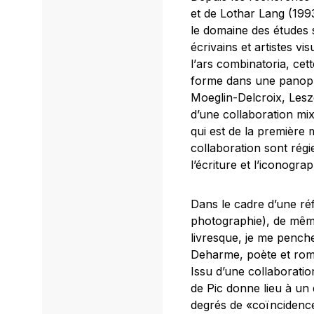
et de Lothar Lang (199
le domaine des études s
écrivains et artistes v
l’
ars combinatoria
, cet
forme dans une panopli
Moeglin-Delcroix, Lesz
d’une collaboration mi
qui est de la première 
collaboration sont rég
l’écriture et l’iconogra
Dans le cadre d’une réf
photographie), de même 
livresque, je me pench
Deharme, poète et roma
Issu d’une collaborati
de Pic
donne lieu à un d
degrés de «coïncidence