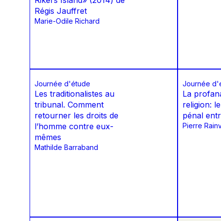
Rikers Island» (2014) de
Régis Jauffret
Marie-Odile Richard
Journée d'étude
Journée d'
Les traditionalistes au
La profana
tribunal. Comment
religion: 
retourner les droits de
pénal entr
l’homme contre eux-
Pierre Rainv
mêmes
Mathilde Barraband