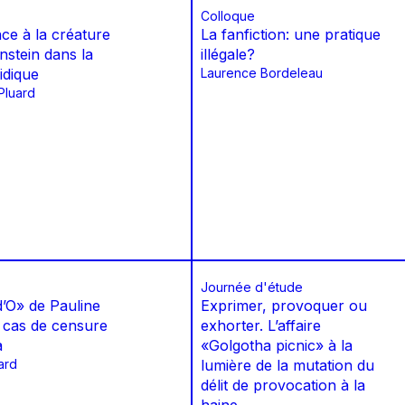
Colloque
ce à la créature
La fanfiction: une pratique
nstein dans la
illégale?
idique
Laurence Bordeleau
Pluard
Journée d'étude
d’O» de Pauline
Exprimer, provoquer ou
 cas de censure
exhorter. L’affaire
a
«Golgotha picnic» à la
ard
lumière de la mutation du
délit de provocation à la