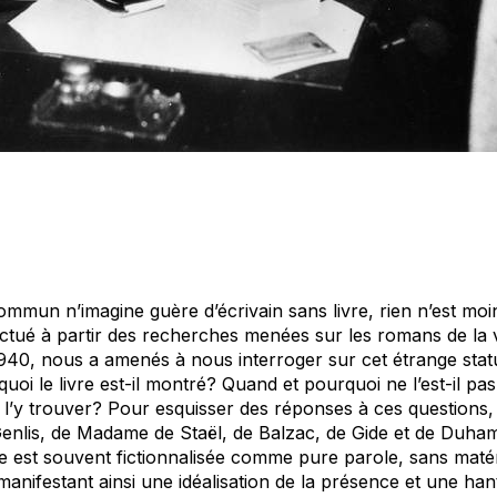
commun n’imagine guère d’écrivain sans livre, rien n’est moi
fectué à partir des recherches menées sur les romans de la vi
940, nous a amenés à nous interroger sur cet étrange statu
quoi le livre est-il montré? Quand et pourquoi ne l’est-il p
à l’y trouver? Pour esquisser des réponses à ces questions,
nlis, de Madame de Staël, de Balzac, de Gide et de Duham
ure est souvent fictionnalisée comme pure parole, sans maté
, manifestant ainsi une idéalisation de la présence et une hant