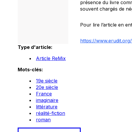
présence du livre comm
souvent chargés de néga
Pour lire l’article en en
https://www.erudit.or
Type d'article:
Article ReMix
Mots-clés:
19e siècle
20e siècle
France
imaginaire
littérature
réalité-fiction
roman