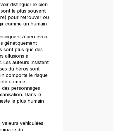
oir distinguer le bien
sont le plus souvent
tre) pour retrouver ou
 agir comme un humain
enseignent à percevoir
ges génétiquement
s sont plus que des
s allusions à
. Les auteurs insistent
esses du héros sont
in comporte le risque
senté comme
que des personnages
anisation. Dans la
geste le plus humain
de valeurs véhiculées
aginaire du