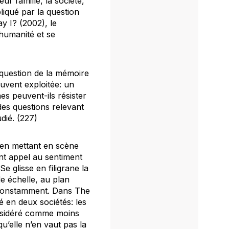
r famille, la société,
liqué par la question
y I?
(2002), le
’humanité et se
 question de la mémoire
ouvent exploitée: un
es peuvent-ils résister
des questions relevant
dié. (227)
 en mettant en scène
nt appel au sentiment
e glisse en filigrane la
e échelle, au plan
t constamment. Dans
The
 en deux sociétés: les
onsidéré comme moins
u’elle n’en vaut pas la