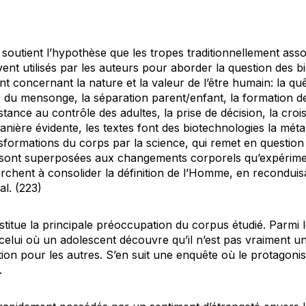
 soutient l’hypothèse que les tropes traditionnellement assoc
ent utilisés par les auteurs pour aborder la question des b
t concernant la nature et la valeur de l’être humain: la quêt
e du mensonge, la séparation parent/enfant, la formation 
tance au contrôle des adultes, la prise de décision, la crois
anière évidente, les textes font des biotechnologies la mét
sformations du corps par la science, qui remet en question 
é), sont superposées aux changements corporels qu’expérime
erchent à consolider la définition de l’Homme, en reconduis
l. (223)
stitue la principale préoccupation du corpus étudié. Parmi 
celui où un adolescent découvre qu’il n’est pas
vraiment
un
on pour les autres. S’en suit une enquête où le protagonist
.