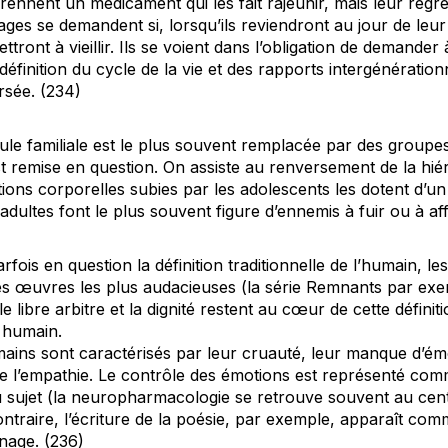
ennent un médicament qui les fait rajeunir, mais leur régr
ages se demandent si, lorsqu’ils reviendront au jour de leur 
tront à vieillir. Ils se voient dans l’obligation de demander 
définition du cycle de la vie et des rapports intergénération
sée. (234)
lule familiale est le plus souvent remplacée par des group
est remise en question. On assiste au renversement de la hié
tions corporelles subies par les adolescents les dotent d’u
ultes font le plus souvent figure d’ennemis à fuir ou à aff
rfois en question la définition traditionnelle de l’humain, l
s œuvres les plus audacieuses (la série
Remnants
par exem
 le libre arbitre et la dignité restent au cœur de cette défini
 humain.
ins sont caractérisés par leur cruauté, leur manque d’émo
 de l’empathie. Le contrôle des émotions est représenté co
du sujet (la neuropharmacologie se retrouve souvent au cen
ntraire, l’écriture de la poésie, par exemple, apparaît co
nage. (236)