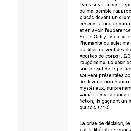
Dans ces romans, l’épre
du mal semble rapproch
placés devant un dilem
accéder à une apparenc
et en avoir l’apparence
Selon Ostry, le corps m
l’humanité du sujet ma
modifiés doivent dével
«parties de corps». (23
l’eugénisme. Le désir d
sur le rejet de la perf
souvent présentées com
de devenir non humain
mystérieux, surprenant,
«améliorés» renoncent
fiction, ils gagnent un
qui soit. (240)
La prise de décision, le
par la littérature jeune