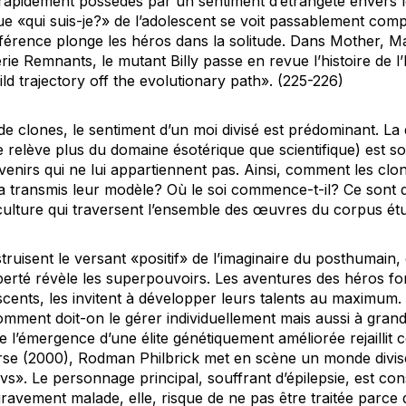
apidement possédés par un sentiment d’étrangeté envers leu
e «qui suis-je?» de l’adolescent se voit passablement comp
fférence plonge les héros dans la solitude. Dans
Mother, Ma
érie
Remnants
, le mutant Billy passe en revue l’histoire de l
d trajectory off the evolutionary path». (225-226)
e clones, le sentiment d’un moi divisé est prédominant. La
 relève plus du domaine ésotérique que scientifique) est s
enirs qui ne lui appartiennent pas. Ainsi, comment les clon
 a transmis leur modèle? Où le soi commence-t-il? Ce sont 
/culture qui traversent l’ensemble des œuvres du corpus étu
ruisent le versant «positif» de l’imaginaire du posthumain,
berté révèle les superpouvoirs. Les aventures des héros fo
escents, les invitent à développer leurs talents au maximum. S
omment doit-on le gérer individuellement mais aussi à grand
de l’émergence d’une élite génétiquement améliorée rejailli
rse
(2000), Rodman Philbrick met en scène un monde divisé
vs». Le personnage principal, souffrant d’épilepsie, est c
vement malade, elle, risque de ne pas être traitée parce q