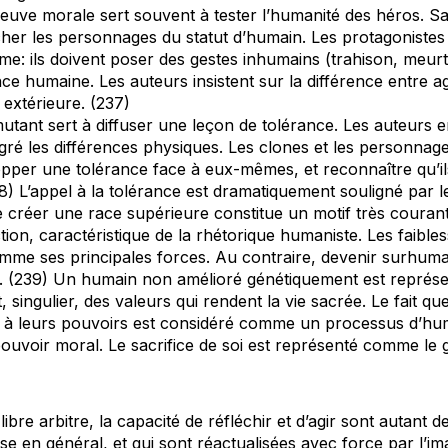
uve morale sert souvent à tester l’humanité des héros. Sav
er les personnages du statut d’humain. Les protagonistes 
me: ils doivent poser des gestes inhumains (trahison, meur
e humaine. Les auteurs insistent sur la différence entre
 extérieure. (237)
utant sert à diffuser une leçon de tolérance. Les auteurs 
lgré les différences physiques. Les clones et les personna
opper une tolérance face à eux-mêmes, et reconnaître qu’il
8) L’appel à la tolérance est dramatiquement souligné par le
e créer une race supérieure constitue un motif très courant
ection, caractéristique de la rhétorique humaniste. Les faibl
me ses principales forces. Au contraire, devenir surhuma
. (239) Un humain non amélioré génétiquement est repré
 singulier, des valeurs qui rendent la vie sacrée. Le fait 
 à leurs pouvoirs est considéré comme un processus d’hum
 pouvoir moral. Le sacrifice de soi est représenté comme le 
 libre arbitre, la capacité de réfléchir et d’agir sont autant 
sse en général, et qui sont réactualisées avec force par l’im