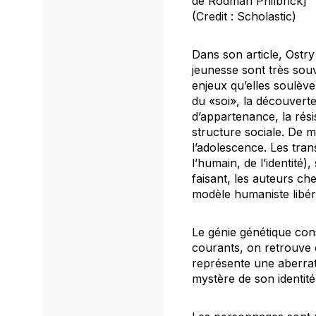
de Rodman Philbrick]
(Credit : Scholastic)
Dans son article, Ostry
jeunesse sont très souv
enjeux qu’elles soulèven
du «soi», la découvert
d’appartenance, la résis
structure sociale. De m
l’adolescence. Les tran
l’humain, de l’identit
faisant, les auteurs ch
modèle humaniste libéra
Le génie génétique con
courants, on retrouve 
représente une aberrati
mystère de son identité