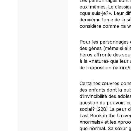
Les personnages sont r
eux-mêmes. Le classiqu
«
que
suis-je?». Leur di
deuxième tome de la s
considère comme «a wil
Pour les personnages d
des gènes (même si elle
héros affronte des souv
à la «nature» que leur
de l’opposition nature
Certaines œuvres const
des enfants dont la pu
d’invincibilité des adol
question du pouvoir: c
social? (228) La peur 
Last Book in the Unive
«normals» et les «proo
que normal. Sa sœur gra