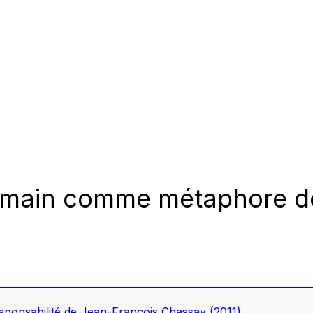
umain comme métaphore de
esponsabilité de Jean-François Chassay
(2011)