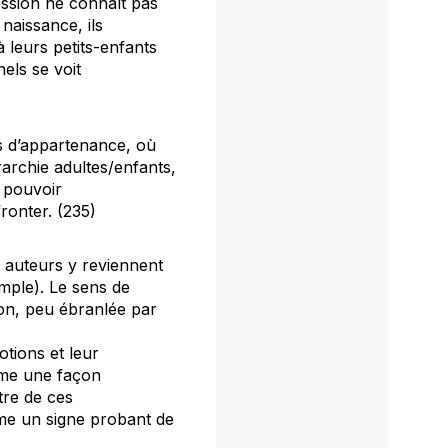
ession ne connaît pas
naissance, ils
à leurs petits-enfants
nels se voit
es d’appartenance, où
rarchie adultes/enfants,
n pouvoir
ronter. (235)
es auteurs y reviennent
ple). Le sens de
tion, peu ébranlée par
tions et leur
mme une façon
tre de ces
mme un signe probant de