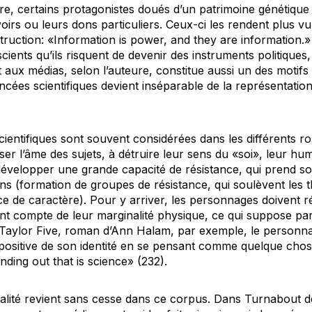
re, certains protagonistes doués d’un patrimoine génétique 
irs ou leurs dons particuliers. Ceux-ci les rendent plus vu
destruction: «Information is power, and they
are
information.»
ients qu’ils risquent de devenir des instruments politique
 aux médias, selon l’auteure, constitue aussi un des motifs
cées scientifiques devient inséparable de la représentation
cientifiques sont souvent considérées dans les différents
iser l’âme des sujets, à détruire leur sens du «soi», leur hu
développer une grande capacité de résistance, qui prend 
ns (formation de groupes de résistance, qui soulèvent les th
rce de caractère). Pour y arriver, les personnages doivent r
ant compte de leur marginalité physique, ce qui suppose p
Taylor Five
, roman d’Ann Halam, par exemple, le personnag
positive de son identité en se pensant comme quelque cho
inding out
that is science» (232).
talité revient sans cesse dans ce corpus. Dans
Turnabout
d