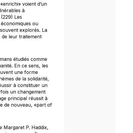
«enrichi» voient d’un
lnérables à
 (229) Les
s, économiques ou
 souvent explorés. La
 de leur traitement
 romans étudiés comme
manité. En ce sens, les
souvent une forme
èmes de la solidarité,
éussir à constituer un
arfois un changement
e principal réussit à
se de nouveau, «part of
e Margaret P. Haddix,