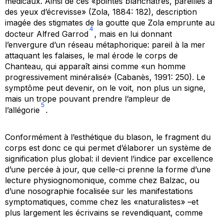
médicaux. Ainsi de ces «pointes blanchâtres, pareilles à
des yeux d’écrevisse» (Zola, 1884: 182), description
imagée des stigmates de la goutte que Zola emprunte au
4
docteur Alfred Garrod
, mais en lui donnant
l’envergure d’un réseau métaphorique: pareil à la mer
attaquant les falaises, le mal érode le corps de
Chanteau, qui apparaît ainsi comme «un homme
progressivement minéralisé» (Cabanès, 1991: 250). Le
symptôme peut devenir, on le voit, non plus un signe,
mais un trope pouvant prendre l’ampleur de
5
l’allégorie
.
Conformément à l’esthétique du blason, le fragment du
corps est donc ce qui permet d’élaborer un système de
signification plus global: il devient l’indice par excellence
d’une percée à jour, que celle-ci prenne la forme d’une
lecture physiognomonique, comme chez Balzac, ou
d’une nosographie focalisée sur les manifestations
symptomatiques, comme chez les «naturalistes» –et
plus largement les écrivains se revendiquant, comme