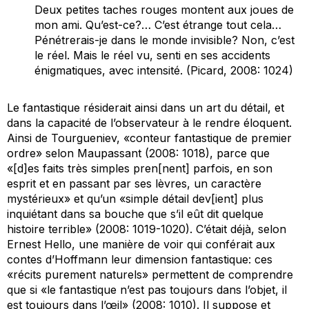
Deux petites taches rouges montent aux joues de
mon ami. Qu’est-ce?… C’est étrange tout cela…
Pénétrerais-je dans le monde invisible? Non, c’est
le réel. Mais le réel vu, senti en ses accidents
énigmatiques, avec intensité. (Picard, 2008: 1024)
Le fantastique résiderait ainsi dans un art du détail, et
dans la capacité de l’observateur à le rendre éloquent.
Ainsi de Tourgueniev, «conteur fantastique de premier
ordre» selon Maupassant (2008: 1018), parce que
«[d]es faits très simples pren[nent] parfois, en son
esprit et en passant par ses lèvres, un caractère
mystérieux» et qu’un «simple détail dev[ient] plus
inquiétant dans sa bouche que s’il eût dit quelque
histoire terrible» (2008: 1019-1020). C’était déjà, selon
Ernest Hello, une manière de voir qui conférait aux
contes d’Hoffmann leur dimension fantastique: ces
«récits purement naturels» permettent de comprendre
que si «le fantastique n’est pas toujours dans l’objet, il
est toujours dans l’œil» (2008: 1010). Il suppose et