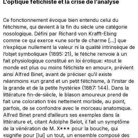
L’optique fétichiste et la crise de l’analyse
Ce fonctionnement évoque bien entendu celui du
fétichisme, qui devient à la fin du siècle une catégorie
nosologique. Défini par Richard von Krafft-Ebing
comme ce qui exerce «une sorte de charme […] que
n’explique nullement la valeur ni la qualité intrinsèque de
l’objet symbolique» (1895: 21), le fétiche renvoie à un
fait physiologique constitué en loi érotique: «tout le
monde est plus ou moins fétichiste en amour», prévient
ainsi Alfred Binet, avant de préciser qu’il existe
néanmoins «un grand et un petit fétichisme, à l’instar de
la grande et de la petite hystérie» (1887: 144). Dans la
littérature fin-de-siècle, le blason amoureux prend de
fait une coloration très nettement morbide, au point,
parfois, de se confondre avec le morceau anatomique.
Alfred Binet prend d’ailleurs ses exemples dans la
littérature et, citant Adolphe Belot, il fait un symptôme
de la vénération de M. X*** pour la bouche, qui
«signifie pour [lui] un tout, un ensemble composé des