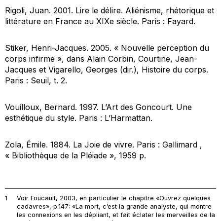
Rigoli, Juan. 2001.
Lire le délire. Aliénisme, rhétorique et
littérature en France au XIXe siècle
. Paris : Fayard.
Stiker, Henri-Jacques. 2005. « Nouvelle perception du
corps infirme », dans Alain Corbin, Courtine, Jean-
Jacques et Vigarello, Georges (dir.),
Histoire du corps
.
Paris : Seuil, t. 2.
Vouilloux, Bernard. 1997.
L’Art des Goncourt. Une
esthétique du style.
Paris : L’Harmattan.
Zola, Émile. 1884.
La Joie de vivre
. Paris : Gallimard ,
« Bibliothèque de la Pléiade », 1959 p.
1
Voir Foucault, 2003, en particulier le chapitre «Ouvrez quelques
cadavres», p.147: «La mort, c’est la grande analyste, qui montre
les connexions en les dépliant, et fait éclater les merveilles de la