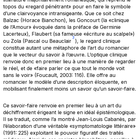
topos
du «regard pénétrant» pour en faire le symbole
d’une clairvoyance intransigeante. Que ce soit chez
Balzac (Horace Bianchon), les Goncourt (la «clinique
de l’Amour» évoquée dans la préface de
Germinie
Lacerteux
), Flaubert (sa fameuse «écriture au scalpel»)
3
ou Zola (Pascal ou Beauclair
), le regard clinique
constitue autant une métaphore de l’art du romancier
que le vecteur du savoir à l’œuvre. L’optique clinique
renvoie donc en premier lieu à une manière de regarder
le réel, et de «faire parler ce que tout le monde voit
sans le voir» (Foucault, 2003: 116). Elle offre au
romancier le modèle d’une description éloquente, en
mobilisant finalement moins un savoir qu’un savoir-faire.
Ce savoir-faire renvoie en premier lieu à un art du
déchiffrement érigeant le signe en idéal épistémologique.
Il se traduit, comme l’a montré Jean-Louis Cabanès, par
l’élaboration d’une véritable «symptomatologie littéraire»
(1991: 225) exploitant le pouvoir figuratif des traités