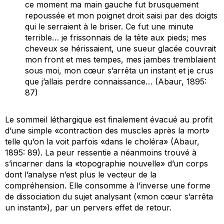
ce moment ma main gauche fut brusquement
repoussée et mon poignet droit saisi par des doigts
qui le serraient à le briser. Ce fut une minute
terrible… je frissonnais de la tête aux pieds; mes
cheveux se hérissaient, une sueur glacée couvrait
mon front et mes tempes, mes jambes tremblaient
sous moi, mon cœur s’arrêta un instant et je crus
que j’allais perdre connaissance… (Abaur, 1895:
87)
Le sommeil léthargique est finalement évacué au profit
d’une simple «contraction des muscles après la mort»
telle qu’on la voit parfois «dans le choléra» (Abaur,
1895: 89). La peur ressentie a néanmoins trouvé à
s’incarner dans la «topographie nouvelle» d’un corps
dont l’analyse n’est plus le vecteur de la
compréhension. Elle consomme à l’inverse une forme
de dissociation du sujet analysant («mon cœur s’arrêta
un instant»), par un pervers effet de retour.