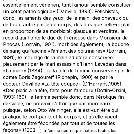
essentiellement vénérien, tant l’amour semble constituer
un «état pathologique» (Danville, 1893). Fétichistes,
donc, les amants des yeux, de la main, des cheveux ou
de toute autre partie du corps, dès lors que celle-ci plaît
en proportion de sa morbidité: glauque et verdâtre, le
regard qui hante le duc de Fréneuse dans
Monsieur de
Phocas
(Lorrain, 1901); morbides également, la bouche
de sang qui fascine «l’amant des poitrinaires» (Lorrain,
1891), le moulage de la main adultère conservée
pieusement par le mari assassin d’Henri Lavedan dans
«La main» (1884), ou la tête de femme conservée par le
comte Boris Zagoureff (Richepin, 1900) et par le
docteur Devil de «La tête coupée» (D’Harrans,1905).
«Des pieds à la tête, faite pour l’amour» (Dottin-Orsini,
1993: 160), la femme semble donc, dans l’érotique fin-
de-siècle, ne pouvoir s’offrir que par
morceaux
:
puisque, selon Otto Weininger, elle est «un être qui
pratique le coït par tout le corps», et qu’elle «peut
également être fécondée par tout et de toutes les
10
façons» (1903
)
la femme nourrit, par nature, toutes les