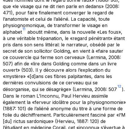
«des hommes dont le regard
sonne
faux» (1888: 96),
que «le visage qui ne dit rien
parle en dedans
» (2008:
471), pour faire finalement converger le regard de
l’anatomiste et celui de l’aliéné. La capacité, toute
physiognomonique, de transformer le visage en
11
alphabet
aboutit même, dans la nouvelle «Les fous»,
à une véritable trépanation, le «regard pénétrant» étant
pris dans son sens littéral: le narrateur, obsédé par le
secret de son
sollicitor
Golding
,
en vient à «faire sauter
ce couvercle qui ferme son cerveau» (Lermina, 2008:
507) afin de «lire dans Golding comme dans un livre
ouvert» (503). Il y découvre alors l’explication du
«mystère» «[d]ans ces fibres palpitantes, dans les
dernières convulsions de ce cerveau qui se
12
désorganise, qui se désagrège» (Lermina, 2008: 507
).
Dans le roman
L’Inconnu,
Paul Hervieu assimile
également la «ferveur idolâtre pour la physiognomonie»
(1887: 101) de l’aliéné anonyme du titre à une forme de
folie du déchiffrement. Particulièrement fasciné par «l’M
[du] rictus sardonique» (Hervieu, 1887: 120) de
l’étudiant en médecine Corail, cet «inconnu» s’évertue à