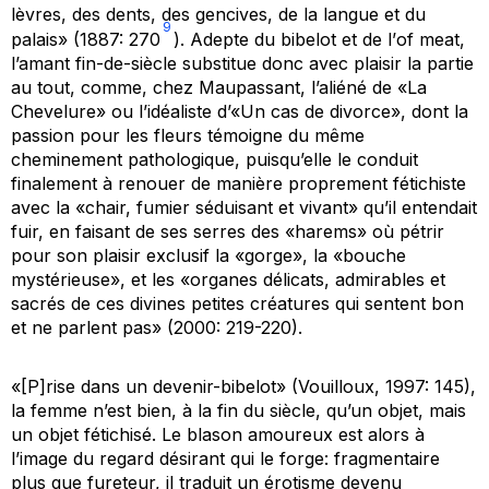
lèvres, des dents, des gencives, de la langue et du
9
palais» (1887: 270
). Adepte du bibelot et de l’
of meat,
l’amant fin-de-siècle substitue donc avec plaisir la partie
au tout, comme, chez Maupassant, l’aliéné de «La
Chevelure» ou l’idéaliste d’«Un cas de divorce», dont la
passion pour les fleurs témoigne du même
cheminement pathologique, puisqu’elle le conduit
finalement à renouer de manière proprement fétichiste
avec la «chair, fumier séduisant et vivant» qu’il entendait
fuir, en faisant de ses serres des «harems» où pétrir
pour son plaisir exclusif la «gorge», la «bouche
mystérieuse», et les «organes délicats, admirables et
sacrés de ces divines petites créatures qui sentent bon
et ne parlent pas» (2000: 219-220).
«[P]rise dans un devenir-bibelot» (Vouilloux, 1997: 145),
la femme n’est bien, à la fin du siècle, qu’un objet, mais
un objet
fétichisé
. Le blason amoureux est alors à
l’image du regard désirant qui le forge: fragmentaire
plus que fureteur, il traduit un érotisme devenu