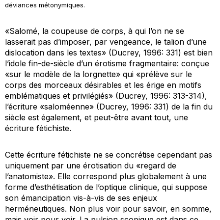
déviances métonymiques.
«Salomé, la coupeuse de corps, à qui l’on ne se
lasserait pas d’imposer, par vengeance, le talion d’une
dislocation dans les textes» (Ducrey, 1996: 331) est bien
l’idole fin-de-siècle d’un érotisme fragmentaire: conçue
«sur le modèle de la lorgnette» qui «prélève sur le
corps des morceaux désirables et les érige en motifs
emblématiques et privilégiés» (Ducrey, 1996: 313-314),
l’écriture «
saloméenne
» (Ducrey, 1996: 331) de la fin du
siècle est également, et peut-être avant tout, une
écriture
fétichiste
.
Cette écriture fétichiste ne se concrétise cependant pas
uniquement par une érotisation du «regard de
l’anatomiste». Elle correspond plus globalement à une
forme d’esthétisation de l’optique clinique, qui suppose
son émancipation vis-à-vis de ses enjeux
herméneutiques. Non plus voir pour savoir, en somme,
mais voir pour voir. La pulsion scopique est dans ce